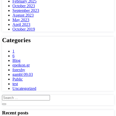
February 2025
October 2023
September 2023
August 2023
May 2023
April 2023
October 2019
Categories
1
6
Blog
epeikon.gr
forexby
gambl 09.03
Public
test
Uncategorized
Recent posts