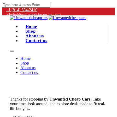
+1 (814) 384‑2410
admin@unwantedcheapcars.com
Home
Shop
About us
Contact us
Home
Shop
About us
Contact us
Thanks for stopping by
Unwanted Cheap Cars
! Take
your time, look around, and explore deals made to fit real-
life budgets.