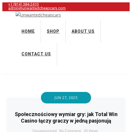
+1 (814) 384‑2410
admin@unwantedcheapcars.com
HOME
SHOP
ABOUT US
CONTACT US
JUN 27, 2025
Społecznościowy wymiar gry: jak Total Win
Casino łączy graczy w jedną pasjonują
Uncategorized
No Comment
20
Views