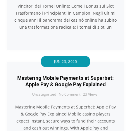
Vincitori dei Tornei Online: Come i Bonus sui Slot
Trasformano i Principianti in Campioni Negli ultimi
cinque anni il panorama dei casinò online ha subito
una trasformazione radicale: i tornei di slot, un
JUN 23, 2025
Mastering Mobile Payments at Superbet:
Apple Pay & Google Pay Explained
Uncategorized
No Comment
23
Views
Mastering Mobile Payments at Superbet: Apple Pay
& Google Pay Explained Mobile casino players
expect instant, secure ways to fund their accounts
and cash out winnings. With Apple Pay and