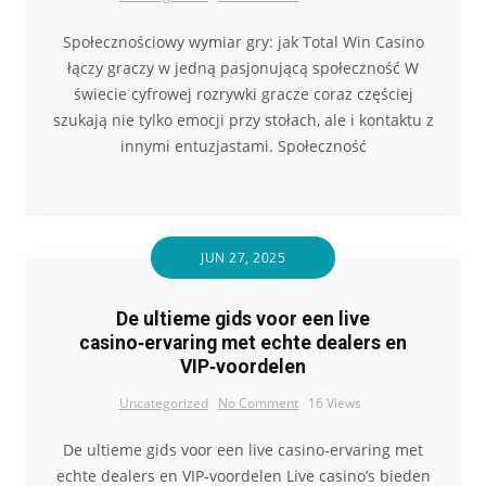
Społecznościowy wymiar gry: jak Total Win Casino
łączy graczy w jedną pasjonującą społeczność W
świecie cyfrowej rozrywki gracze coraz częściej
szukają nie tylko emocji przy stołach, ale i kontaktu z
innymi entuzjastami. Społeczność
JUN 27, 2025
De ultieme gids voor een live
casino‑ervaring met echte dealers en
VIP‑voordelen
Uncategorized
No Comment
16
Views
De ultieme gids voor een live casino‑ervaring met
echte dealers en VIP‑voordelen Live casino’s bieden