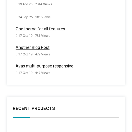
19 Apr 26
2314
Views
24 Sep 25
901
Views
One theme for all features
17 Oct 19
731
Views
Another Blog Post
17 Oct 19
472
Views
Avas multi-purpose responsive
17 Oct 19
447
Views
RECENT PROJECTS