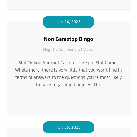
JUN 26, 2025
Non Gamstop Bingo
Blog
No Comment
21
Views
Slot Online Android Casino Free Spin Slot Games
Whats more, there is very little that you won’t find in
terms of answers to the questions you’re most likely
to have regarding bonuses. The
JUN 25, 2025