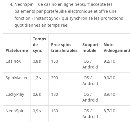
NeonSpin – Ce casino en ligne neosurf accepte les
paiements par portefeuille électronique et offre une
fonction « Instant Sync » qui synchronise les promotions
quotidiennes en temps réel.
Temps
de
Free spins
Support
Note
Plateforme
sync
transférables
mobile
Videogamer
CasinoX
0,8 s
150
iOS /
9,2/10
Android
SpinMaster
1,2 s
200
iOS /
9,0/10
Android
LuckyPlay
0,6 s
180
iOS /
8,9/10
Android
NeonSpin
0,9 s
160
iOS /
8,7/10
Android