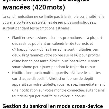
avancées (420 mots)
La synchronisation ne se limite pas à la simple continuité ; elle
ouvre la porte à des stratégies de jeu plus sophistiquées,
surtout pendant les promotions estivales.
Planifier ses sessions selon les promotions – La plupart
des casinos publient un calendrier de tournois et
d’« happy‑hour » où les free spins sont multipliés par
deux. Programmez votre soirée sur le PC pour profiter
d’une bande passante élevée, puis basculez sur votre
smartphone pour jouer pendant le trajet du retour.
Notifications push multi‑appareils – Activez les alertes
sur chaque dispositif. Ainsi, si un bonus de dépôt
apparaît sur votre tablette, vous recevez immédiatement
une notification sur votre montre connectée, évitant ainsi
tout délai qui pourrait faire expirer le bonus.
Gestion du bankroll en mode cross‑device