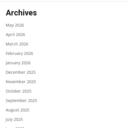
Archives
May 2026
April 2026
March 2026
February 2026
January 2026
December 2025
November 2025
October 2025
September 2025
August 2025
July 2025