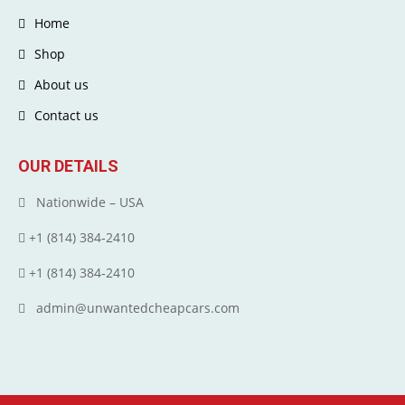
Home
Shop
About us
Contact us
OUR DETAILS
Nationwide – USA
+1 (814) 384‑2410
+1 (814) 384‑2410
admin@unwantedcheapcars.com