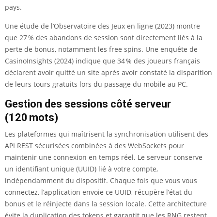
pays.
Une étude de l’Observatoire des Jeux en ligne (2023) montre
que 27 % des abandons de session sont directement liés à la
perte de bonus, notamment les free spins. Une enquête de
CasinoInsights (2024) indique que 34 % des joueurs français
déclarent avoir quitté un site après avoir constaté la disparition
de leurs tours gratuits lors du passage du mobile au PC.
Gestion des sessions côté serveur
(120 mots)
Les plateformes qui maîtrisent la synchronisation utilisent des
API REST sécurisées combinées à des WebSockets pour
maintenir une connexion en temps réel. Le serveur conserve
un identifiant unique (UUID) lié à votre compte,
indépendamment du dispositif. Chaque fois que vous vous
connectez, l’application envoie ce UUID, récupère l’état du
bonus et le réinjecte dans la session locale. Cette architecture
évite la duplication des tokens et garantit que les RNG restent