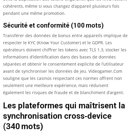
cohérents, même si vous changez d’appareil plusieurs fois
pendant une même promotion.
Sécurité et conformité (100 mots)
Transférer des données de bonus entre appareils implique de
respecter le KYC (Know Your Customer) et le GDPR. Les
opérateurs doivent chiffrer les tokens avec TLS 1.3, stocker les
informations d’identification dans des bases de données
séparées et obtenir le consentement explicite de l’utilisateur
avant de synchroniser les données de jeu. Videogamer.Com
souligne que les casinos respectant ces normes offrent non
seulement une meilleure expérience, mais réduisent
également les risques de fraude et de blanchiment d’argent.
Les plateformes qui maîtrisent la
synchronisation cross‑device
(340 mots)