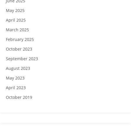
June 2025
May 2025
April 2025
March 2025
February 2025
October 2023
September 2023
August 2023
May 2023
April 2023
October 2019