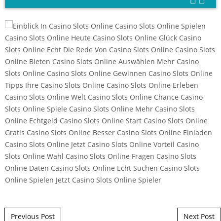
Post navigation
Previous Post
Next Post