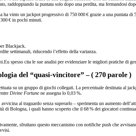
lato, raddoppiando la puntata solo dopo una perdita, ma fermandosi dopo t
a ha vinto un jackpot progressivo di 750 000 € grazie a una puntata di 5
 300 € in pochi minuti.
per Blackjack.
dite settimanali, riducendo l’effetto della varianza.
.Eu spesso cita le sue analisi per evidenziare le migliori pratiche di ge
logia del “quasi‑vincitore” – ( 270 parole )
ata su un gruppo di giochi collegati. La percentuale destinata al jackpot
entre
Divine Fortune
ne assegna lo 0,03 %.
 si avvicina al traguardo senza superarlo – sperimenta un aumento dell’at
ità di Bologna, i quali hanno scoperto che il 68 % dei giocatori continu
vamente, sfruttano questo meccanismo con notifiche push che avvisano l
vvisi.