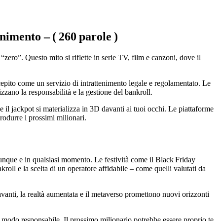
nimento – ( 260 parole )
ero”. Questo mito si riflette in serie TV, film e canzoni, dove il
rcepito come un servizio di intrattenimento legale e regolamentato. Le
zzano la responsabilità e la gestione del bankroll.
il jackpot si materializza in 3D davanti ai tuoi occhi. Le piattaforme
rodurre i prossimi milionari.
vunque e in qualsiasi momento. Le festività come il Black Friday
roll e la scelta di un operatore affidabile – come quelli valutati da
 avanti, la realtà aumentata e il metaverso promettono nuovi orizzonti
in modo responsabile. Il prossimo milionario potrebbe essere proprio te.