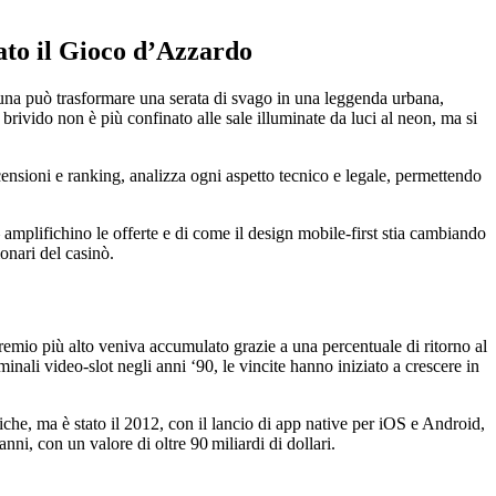
ato il Gioco d’Azzardo
ortuna può trasformare una serata di svago in una leggenda urbana,
rivido non è più confinato alle sale illuminate da luci al neon, ma si
censioni e ranking, analizza ogni aspetto tecnico e legale, permettendo
 – amplifichino le offerte e di come il design mobile‑first stia cambiando
onari del casinò.
remio più alto veniva accumulato grazie a una percentuale di ritorno al
ali video‑slot negli anni ‘90, le vincite hanno iniziato a crescere in
siche, ma è stato il 2012, con il lancio di app native per iOS e Android,
ni, con un valore di oltre 90 miliardi di dollari.