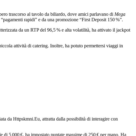
bero trascorso al tavolo da biliardo, dove amici parlavano di
Mega
 di “pagamenti rapidi” e da una promozione “First Deposit 150 %”.
tterizzata da un RTP del 96,5 % e alta volatilità, ha attivato il jackpot
ccola attività di catering. Inoltre, ha potuto permettersi viaggi in
ta da Httpskmni.Eu, attratta dalla possibilità di interagire con
iale di 5 000 €, ha impostato puntate massime di 250 € per mano. Ha