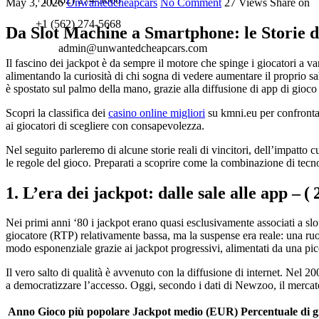
May 3, 2026
Unwantedcheapcars
No Comment
27
Views
Share on
+1 (562) 274-5668
Da Slot Machine a Smartphone: le Storie d
admin@unwantedcheapcars.com
Il fascino dei jackpot è da sempre il motore che spinge i giocatori a va
alimentando la curiosità di chi sogna di vedere aumentare il proprio sa
è spostato sul palmo della mano, grazie alla diffusione di app di gioc
Scopri la classifica dei
casino online migliori
su kmni.eu per confrontare
ai giocatori di scegliere con consapevolezza.
Nel seguito parleremo di alcune storie reali di vincitori, dell’impatto c
le regole del gioco. Preparati a scoprire come la combinazione di tecno
1. L’era dei jackpot: dalle sale alle app – ( 
Nei primi anni ‘80 i jackpot erano quasi esclusivamente associati a sl
giocatore (RTP) relativamente bassa, ma la suspense era reale: una ruo
modo esponenziale grazie ai jackpot progressivi, alimentati da una pi
Il vero salto di qualità è avvenuto con la diffusione di internet. Nel 20
a democratizzare l’accesso. Oggi, secondo i dati di Newzoo, il mercato 
Anno
Gioco più popolare
Jackpot medio (EUR)
Percentuale di g