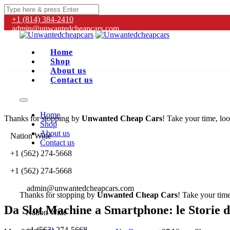
+1 (814) 384‑2410
admin@unwantedcheapcars.com
Home
Shop
About us
Contact us
Home
Thanks for stopping by
Unwanted Cheap Cars
! Take your time, loo
Shop
About us
Nation Wide
Contact us
+1 (562) 274-5668
+1 (562) 274-5668
admin@unwantedcheapcars.com
Thanks for stopping by
Unwanted Cheap Cars
! Take your time
Da Slot Machine a Smartphone: le Storie d
Nation Wide
+1 (562) 274-5668