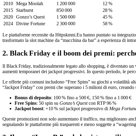
2010
Mega Moolah
1 200 000
12 %
2015
Starburst
850 000
28 %
2020
Gonzo’s Quest
1 500 000
45 %
2024
Divine Fortune
2 300 000
58 %
Le piattaforme recensite da Httpskmni.Eu hanno puntato su integrazioni d
trasformato la slot machine da “macchina da bar” a esperienza di intra
2. Black Friday e il boom dei premi: perché 
Il Black Friday, tradizionalmente legato allo shopping, è diventato un 
aumenti temporanei dei jackpot progressivi. In questo periodo, le perc
Le offerte più comuni includono “Free Spins” su giochi a volatilità a
“Jackpot Friday” con premi che superano i 5 milioni di euro, creando u
Bonus di deposito
: 100 % fino a 500 €, 150 % fino a 1 000 €
Free Spins
: 50 spin su
Gonzo’s Quest
con RTP 96 %
Jackpot boost
: +10 % sul jackpot progressivo di
Mega Fortun
Queste promozioni non solo aumentano il traffico, ma migliorano anche
segnalando le piattaforme più trasparenti e meno soggette a “wagerin