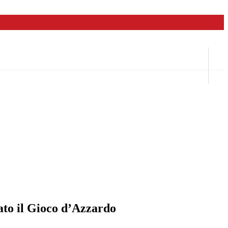
ato il Gioco d’Azzardo