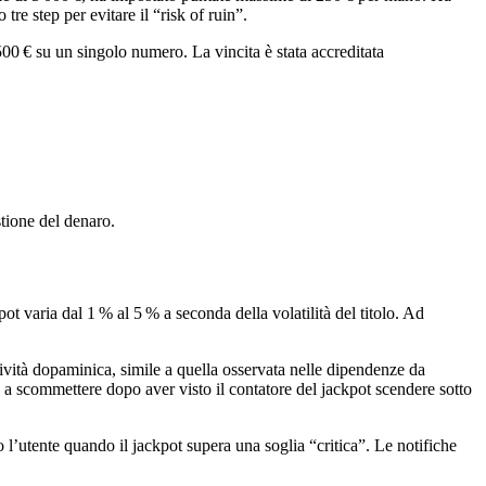
re step per evitare il “risk of ruin”.
00 € su un singolo numero. La vincita è stata accreditata
stione del denaro.
 varia dal 1 % al 5 % a seconda della volatilità del titolo. Ad
tività dopaminica, simile a quella osservata nelle dipendenze da
a a scommettere dopo aver visto il contatore del jackpot scendere sotto
’utente quando il jackpot supera una soglia “critica”. Le notifiche