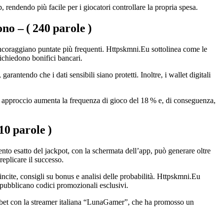
p, rendendo più facile per i giocatori controllare la propria spesa.
ono – ( 240 parole )
e incoraggiano puntate più frequenti. Httpskmni.Eu sottolinea come le
ichiedono bonifici bancari.
arantendo che i dati sensibili siano protetti. Inoltre, i wallet digitali
o approccio aumenta la frequenza di gioco del 18 % e, di conseguenza,
10 parole )
to esatto del jackpot, con la schermata dell’app, può generare oltre
replicare il successo.
cite, consigli su bonus e analisi delle probabilità. Httpskmni.Eu
r pubblicano codici promozionali esclusivi.
bet con la streamer italiana “LunaGamer”, che ha promosso un