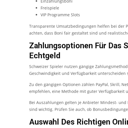
Einzahlungsboni
Freispiele
VIP Programme Slots
Transparente Umsatzbedingungen helfen bei der Pl
achten, dass Boni fair gestaltet sind und realistisc
Zahlungsoptionen Für Das S
Echtgeld
Schweizer Spieler nutzen gängige Zahlungsmethoden
Geschwindigkeit und Verfügbarkeit unterscheiden 
Zu den gängigen Optionen zählen PayPal, Skrill, N
empfehlen, eine Methode mit guter Verfügbarkeit
Bei Auszahlungen gelten je Anbieter Mindest- und
sind wichtig. Prüfen Sie auch, ob Bonusbedingun
Auswahl Des Richtigen Onli