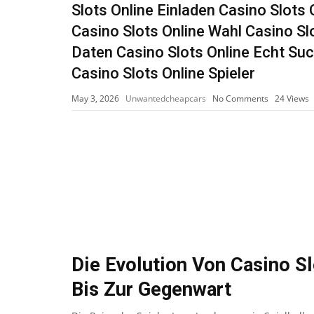
Slots Online Einladen Casino Slots 
Casino Slots Online Wahl Casino Sl
Daten Casino Slots Online Echt Suc
Casino Slots Online Spieler
May 3, 2026
Unwantedcheapcars
No Comments
24
Views
Die Evolution Von Casino S
Bis Zur Gegenwart