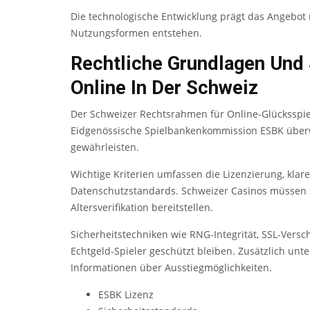
Die technologische Entwicklung prägt das Angebot n
Nutzungsformen entstehen.
Rechtliche Grundlagen Und 
Online In Der Schweiz
Der Schweizer Rechtsrahmen für Online-Glücksspie
Eidgenössische Spielbankenkommission ESBK überwa
gewährleisten.
Wichtige Kriterien umfassen die Lizenzierung, kl
Datenschutzstandards. Schweizer Casinos müssen St
Altersverifikation bereitstellen.
Sicherheitstechniken wie RNG-Integrität, SSL-Vers
Echtgeld-Spieler geschützt bleiben. Zusätzlich un
Informationen über Ausstiegmöglichkeiten.
ESBK Lizenz