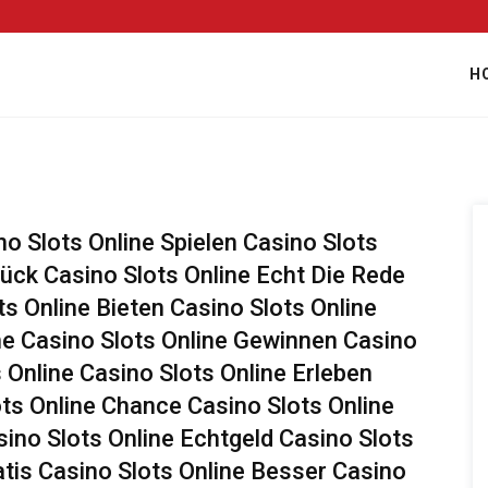
H
ino Slots Online Spielen Casino Slots
lück Casino Slots Online Echt Die Rede
s Online Bieten Casino Slots Online
e Casino Slots Online Gewinnen Casino
s Online Casino Slots Online Erleben
ots Online Chance Casino Slots Online
sino Slots Online Echtgeld Casino Slots
atis Casino Slots Online Besser Casino