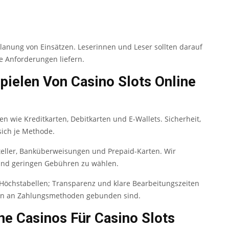
anung von Einsätzen. Leserinnen und Leser sollten darauf
he Anforderungen liefern.
pielen Von Casino Slots Online
 wie Kreditkarten, Debitkarten und E-Wallets. Sicherheit,
sich je Methode.
eteller, Banküberweisungen und Prepaid-Karten. Wir
 und geringen Gebühren zu wählen.
 Höchstabellen; Transparenz und klare Bearbeitungszeiten
gen an Zahlungsmethoden gebunden sind.
ne Casinos Für Casino Slots