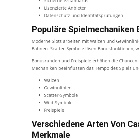
Sicherheitsstandards
Lizenzierte Anbieter
Datenschutz und Identitätsprüfungen
Populäre Spielmechaniken B
Moderne Slots arbeiten mit Walzen und Gewinnlini
Bahnen. Scatter-Symbole lösen Bonusfunktionen, 
Bonusrunden und Freispiele erhöhen die Chancen
Mechaniken beeinflussen das Tempo des Spiels und 
Walzen
Gewinnlinien
Scatter-Symbole
Wild-Symbole
Freispiele
Verschiedene Arten Von Cas
Merkmale