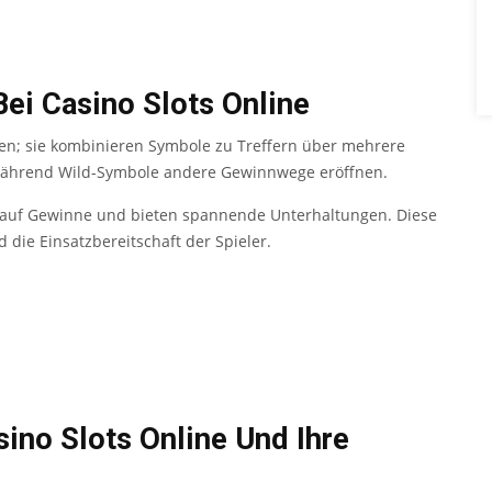
ei Casino Slots Online
en; sie kombinieren Symbole zu Treffern über mehrere
während Wild-Symbole andere Gewinnwege eröffnen.
 auf Gewinne und bieten spannende Unterhaltungen. Diese
die Einsatzbereitschaft der Spieler.
ino Slots Online Und Ihre