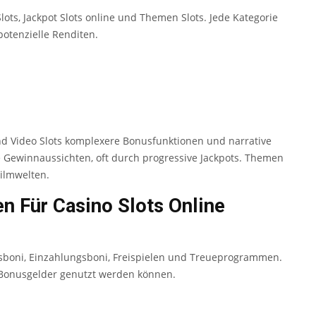
Slots, Jackpot Slots online und Themen Slots. Jede Kategorie
potenzielle Renditen.
end Video Slots komplexere Bonusfunktionen und narrative
e Gewinnaussichten, oft durch progressive Jackpots. Themen
Filmwelten.
 Für Casino Slots Online
nsboni, Einzahlungsboni, Freispielen und Treueprogrammen.
 Bonusgelder genutzt werden können.