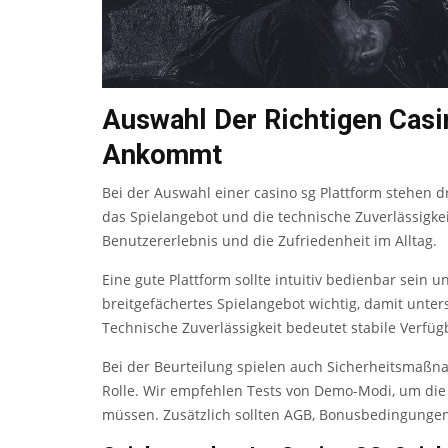
Auswahl Der Richtigen Casi
Ankommt
Bei der Auswahl einer casino sg Plattform stehen d
das Spielangebot und die technische Zuverlässigke
Benutzererlebnis und die Zufriedenheit im Alltag.
Eine gute Plattform sollte intuitiv bedienbar sein u
breitgefächertes Spielangebot wichtig, damit unte
Technische Zuverlässigkeit bedeutet stabile Verfüg
Bei der Beurteilung spielen auch Sicherheitsmaß
Rolle. Wir empfehlen Tests von Demo-Modi, um die
müssen. Zusätzlich sollten AGB, Bonusbedingunge