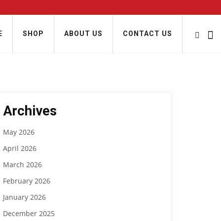
E
SHOP
ABOUT US
CONTACT US
Archives
May 2026
April 2026
March 2026
February 2026
January 2026
December 2025