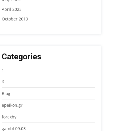
April 2023
October 2019
Categories
1
6
Blog
epeikon.gr
forexby
gambl 09.03