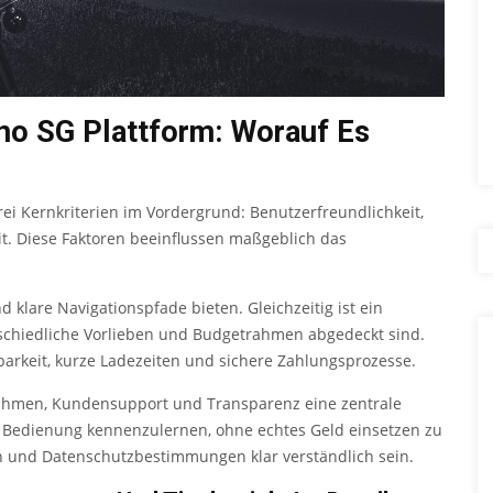
no SG Plattform: Worauf Es
rei Kernkriterien im Vordergrund: Benutzerfreundlichkeit,
it. Diese Faktoren beeinflussen maßgeblich das
nd klare Navigationspfade bieten. Gleichzeitig ist ein
rschiedliche Vorlieben und Budgetrahmen abgedeckt sind.
barkeit, kurze Ladezeiten und sichere Zahlungsprozesse.
nahmen, Kundensupport und Transparenz eine zentrale
 Bedienung kennenzulernen, ohne echtes Geld einsetzen zu
n und Datenschutzbestimmungen klar verständlich sein.