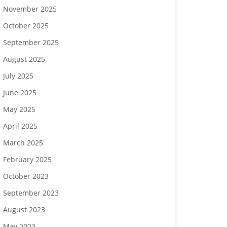
November 2025
October 2025
September 2025
August 2025
July 2025
June 2025
May 2025
April 2025
March 2025
February 2025
October 2023
September 2023
August 2023
May 2023