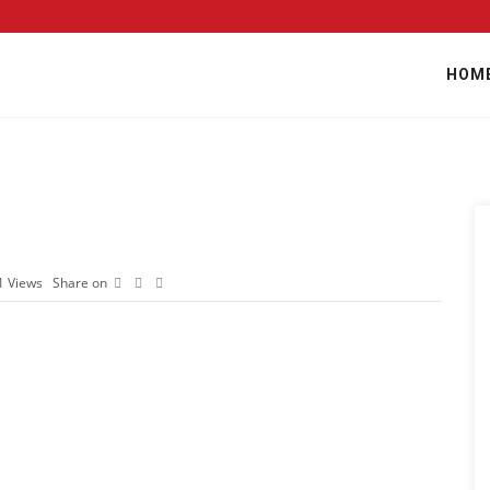
HOM
1
Views
Share on