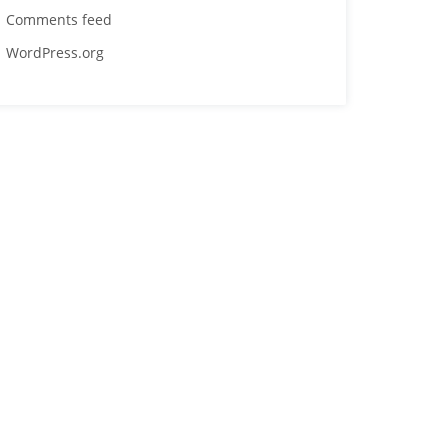
Comments feed
WordPress.org