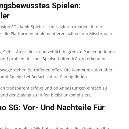
ngsbewusstes Spielen:
ler
sino SG, damit Spieler sicher agieren können. In der
z, die Plattformen implementieren sollten, um Missbrauch
s, Selbst Ausschluss und zeitlich begrenzte Pausenoptionen.
n und problematisches Spielverhalten früh zu erkennen.
gswege stehen Betroffenen offen. Die Kommunikation über
damit Spieler bei Bedarf Unterstützung finden.
n transparent erfolgt und ob Anpassungen einfach zu
 und der Zugang zu Hilfen bleibt unkompliziert.
o SG: Vor- Und Nachteile Für
fluss erheblich. Wir betrachten hier die gängigsten Ein-