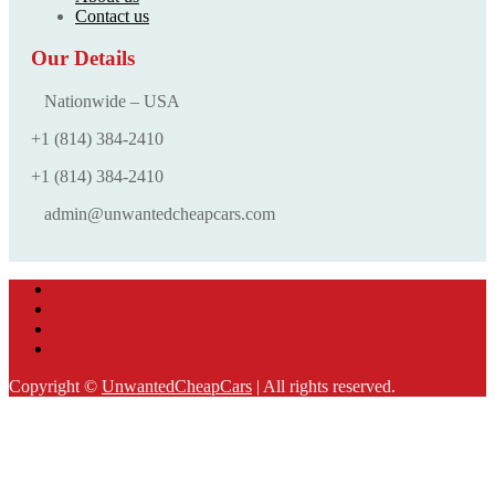
Contact us
Our Details
Nationwide – USA
+1 (814) 384‑2410
+1 (814) 384‑2410
admin@unwantedcheapcars.com
Copyright ©
UnwantedCheapCars
| All rights reserved.