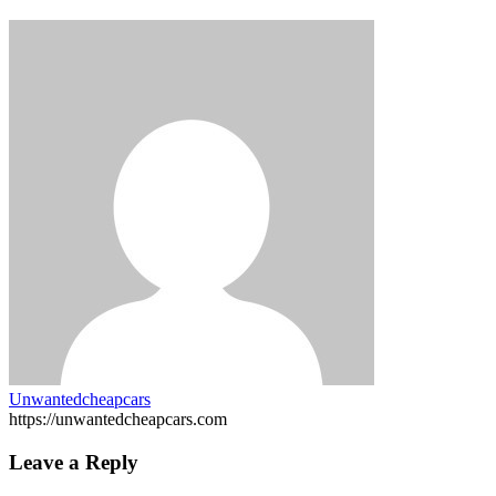
Unwantedcheapcars
https://unwantedcheapcars.com
Leave a Reply