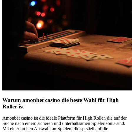
Warum amonbet casino die beste Wahl für High
Roller ist
Amonbet casino ist die ideale Plattform für High Roller, die auf der
Suche nach einem sicheren und unterhaltsamen Spielerlebnis sind.
Mit einer breiten Auswahl an Spielen, die speziell auf die