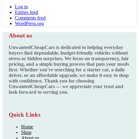
Log in
Entries feed
Comments feed
WordPress.org
About us
UnwantedCheapCars is dedicated to helping everyday
buyers find dependable, budget-friendly vehicles without
stress or hidden surprises. We focus on transparency, fair
pricing, and a simple buying process that puts your needs
first. Whether you’re searching for a starter car, a daily
driver, or an affordable upgrade, we make it easy to shop
with confidence. Thank you for choosing
UnwantedCheapCars — we appreciate your trust and
look forward to serving you.
Quick Links
Home
Shop
About us