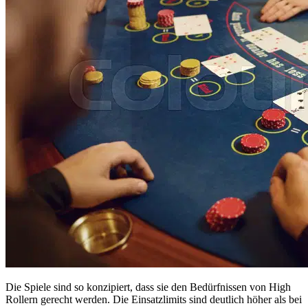
Die Spiele sind so konzipiert, dass sie den Bedürfnissen von High
Rollern gerecht werden. Die Einsatzlimits sind deutlich höher als bei