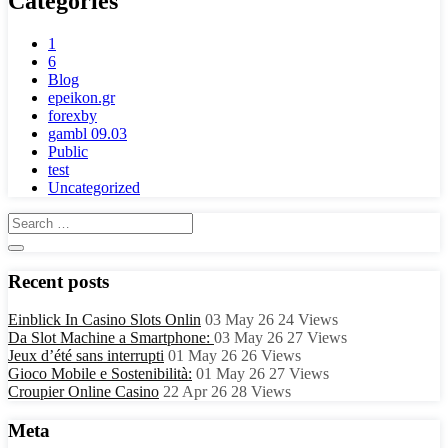
Categories
1
6
Blog
epeikon.gr
forexby
gambl 09.03
Public
test
Uncategorized
Recent posts
Einblick In Casino Slots Onlin
03 May 26
24
Views
Da Slot Machine a Smartphone:
03 May 26
27
Views
Jeux d’été sans interrupti
01 May 26
26
Views
Gioco Mobile e Sostenibilità:
01 May 26
27
Views
Croupier Online Casino
22 Apr 26
28
Views
Meta