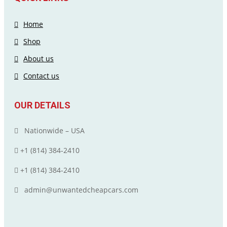
Home
Shop
About us
Contact us
OUR DETAILS
Nationwide – USA
+1 (814) 384‑2410
+1 (814) 384‑2410
admin@unwantedcheapcars.com