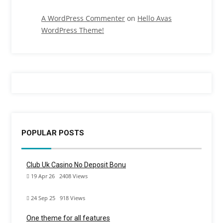
A WordPress Commenter
on
Hello Avas
WordPress Theme!
POPULAR POSTS
Club Uk Casino No Deposit Bonu
19 Apr 26
2408
Views
24 Sep 25
918
Views
One theme for all features