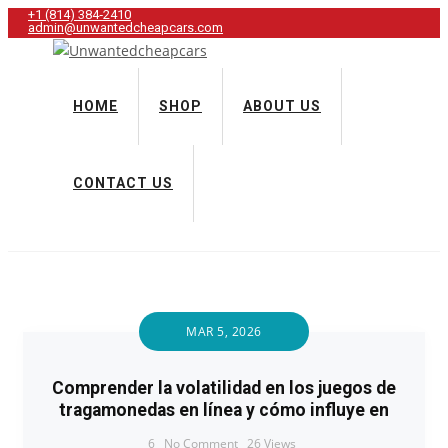
+1 (814) 384‑2410
admin@unwantedcheapcars.com
HOME
SHOP
ABOUT US
CONTACT US
MAR 5, 2026
Comprender la volatilidad en los juegos de
tragamonedas en línea y cómo influye en
6
No Comment
26
Views