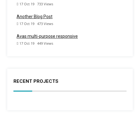
17 Oct 19
733
Views
Another Blog Post
17 Oct 19
473
Views
Avas multi-purpose responsive
17 Oct 19
449
Views
RECENT PROJECTS