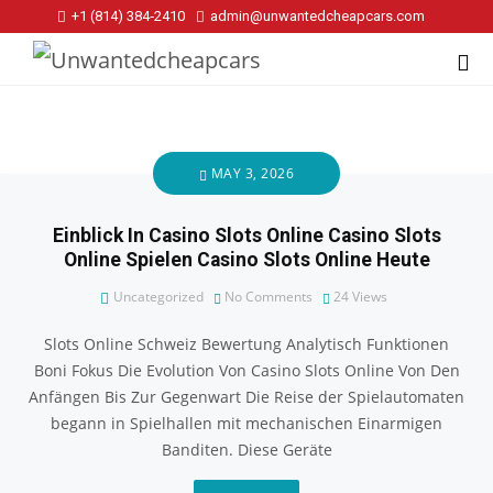
+1 (814) 384‑2410
admin@unwantedcheapcars.com
MAY 3, 2026
Einblick In Casino Slots Online Casino Slots
Online Spielen Casino Slots Online Heute
Uncategorized
No Comments
24
Views
Slots Online Schweiz Bewertung Analytisch Funktionen
Boni Fokus Die Evolution Von Casino Slots Online Von Den
Anfängen Bis Zur Gegenwart Die Reise der Spielautomaten
begann in Spielhallen mit mechanischen Einarmigen
Banditen. Diese Geräte