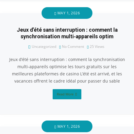
MAY 1, 2026
Jeux d’été sans interruption : comment la
synchronisation multi‑appareils optim
Uncategorized
No Comment
25
Views
Jeux d’été sans interruption : comment la synchronisation
multi‑appareils optimise les tours gratuits sur les
meilleures plateformes de casino L’été est arrivé, et les
vacances offrent le cadre idéal pour passer du sable
Read More
MAY 1, 2026