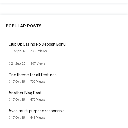
POPULAR POSTS
Club Uk Casino No Deposit Bonu
19 Apr 26
2352
Views
24 Sep 25
907
Views
One theme for all features
17 Oct 19
732
Views
Another Blog Post
17 Oct 19
473
Views
Avas multi-purpose responsive
17 Oct 19
449
Views