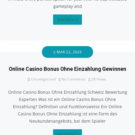
gameplay and
Read More
MAR 22, 2026
Online Casino Bonus Ohne Einzahlung Gewinnen
Uncategorized
No Comments
28
Views
Online Casino Bonus Ohne Einzahlung Schweiz Bewertung
Experten Was ist ein Online Casino Bonus Ohne
Einzahlung? Definition und Funktionsweise Ein Online
Casino Bonus Ohne Einzahlung ist eine Form des
Neukundenangebots, bei dem Spieler
Read More