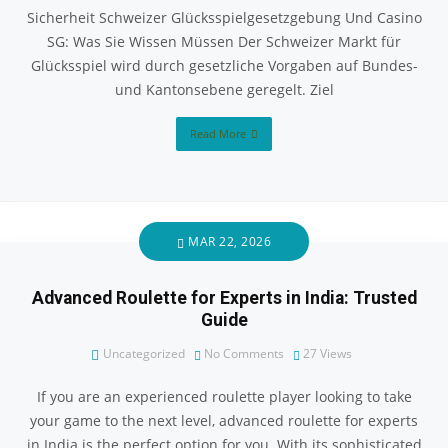
Sicherheit Schweizer Glücksspielgesetzgebung Und Casino
SG: Was Sie Wissen Müssen Der Schweizer Markt für
Glücksspiel wird durch gesetzliche Vorgaben auf Bundes-
und Kantonsebene geregelt. Ziel
Read More
MAR 22, 2026
Advanced Roulette for Experts in India: Trusted
Guide
Uncategorized
No Comments
27
Views
If you are an experienced roulette player looking to take
your game to the next level, advanced roulette for experts
in India is the perfect option for you. With its sophisticated