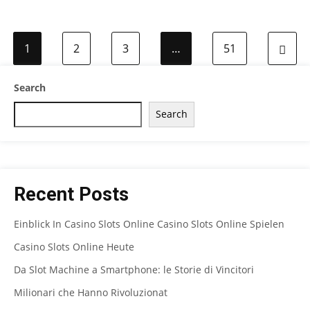
1
2
3
…
51
Search
Search
Recent Posts
Einblick In Casino Slots Online Casino Slots Online Spielen
Casino Slots Online Heute
Da Slot Machine a Smartphone: le Storie di Vincitori
Milionari che Hanno Rivoluzionat