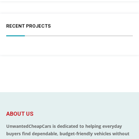
RECENT PROJECTS
ABOUT US
UnwantedCheapCars is dedicated to helping everyday
buyers find dependable, budget-friendly vehicles without