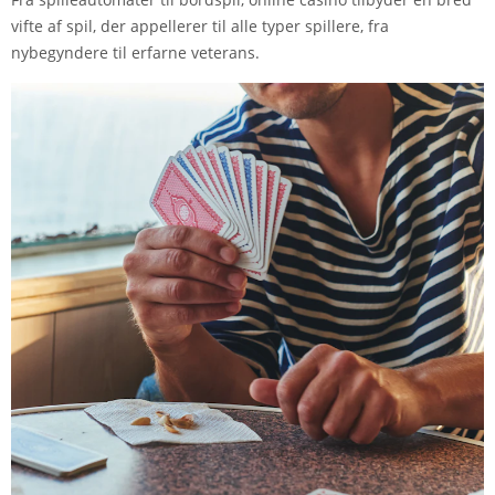
vifte af spil, der appellerer til alle typer spillere, fra
nybegyndere til erfarne veterans.