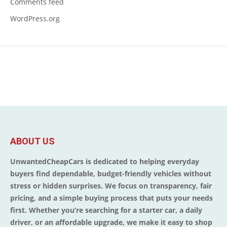
Comments feed
WordPress.org
ABOUT US
UnwantedCheapCars is dedicated to helping everyday
buyers find dependable, budget-friendly vehicles without
stress or hidden surprises. We focus on transparency, fair
pricing, and a simple buying process that puts your needs
first. Whether you’re searching for a starter car, a daily
driver, or an affordable upgrade, we make it easy to shop