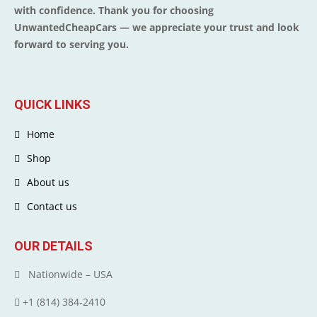
with confidence. Thank you for choosing
UnwantedCheapCars — we appreciate your trust and look
forward to serving you.
QUICK LINKS
Home
Shop
About us
Contact us
OUR DETAILS
Nationwide – USA
+1 (814) 384‑2410