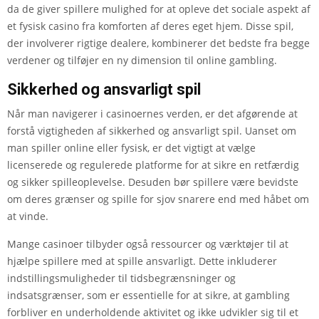
da de giver spillere mulighed for at opleve det sociale aspekt af
et fysisk casino fra komforten af deres eget hjem. Disse spil,
der involverer rigtige dealere, kombinerer det bedste fra begge
verdener og tilføjer en ny dimension til online gambling.
Sikkerhed og ansvarligt spil
Når man navigerer i casinoernes verden, er det afgørende at
forstå vigtigheden af sikkerhed og ansvarligt spil. Uanset om
man spiller online eller fysisk, er det vigtigt at vælge
licenserede og regulerede platforme for at sikre en retfærdig
og sikker spilleoplevelse. Desuden bør spillere være bevidste
om deres grænser og spille for sjov snarere end med håbet om
at vinde.
Mange casinoer tilbyder også ressourcer og værktøjer til at
hjælpe spillere med at spille ansvarligt. Dette inkluderer
indstillingsmuligheder til tidsbegrænsninger og
indsatsgrænser, som er essentielle for at sikre, at gambling
forbliver en underholdende aktivitet og ikke udvikler sig til et