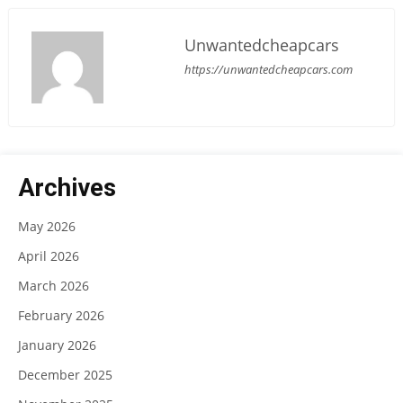
Unwantedcheapcars
https://unwantedcheapcars.com
Archives
May 2026
April 2026
March 2026
February 2026
January 2026
December 2025