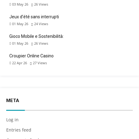
03 May 26
26
Views
Jeux d’été sans interrupti
01 May 26
24
Views
Gioco Mobile e Sostenibilità:
01 May 26
26
Views
Croupier Online Casino
22 Apr 26
27
Views
META
Log in
Entries feed