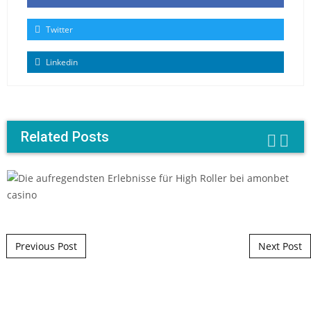
Twitter
Linkedin
Related Posts
Post navigation
Previous Post
Next Post