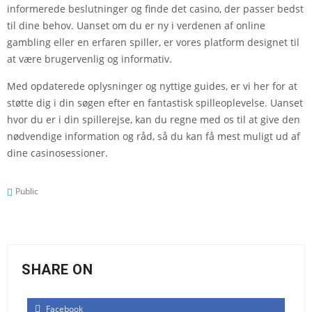
informerede beslutninger og finde det casino, der passer bedst
til dine behov. Uanset om du er ny i verdenen af online
gambling eller en erfaren spiller, er vores platform designet til
at være brugervenlig og informativ.
Med opdaterede oplysninger og nyttige guides, er vi her for at
støtte dig i din søgen efter en fantastisk spilleoplevelse. Uanset
hvor du er i din spillerejse, kan du regne med os til at give den
nødvendige information og råd, så du kan få mest muligt ud af
dine casinosessioner.
Public
SHARE ON
Facebook