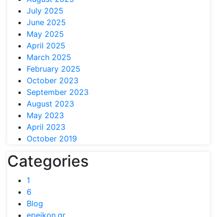
July 2025
June 2025
May 2025
April 2025
March 2025
February 2025
October 2023
September 2023
August 2023
May 2023
April 2023
October 2019
Categories
1
6
Blog
epeikon.gr