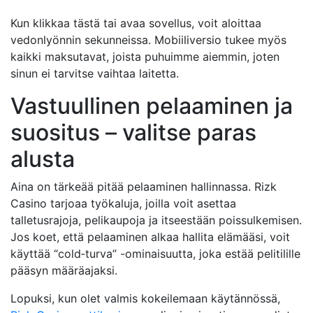
Kun klikkaa tästä tai avaa sovellus, voit aloittaa
vedonlyönnin sekunneissa. Mobiiliversio tukee myös
kaikki maksutavat, joista puhuimme aiemmin, joten
sinun ei tarvitse vaihtaa laitetta.
Vastuullinen pelaaminen ja
suositus – valitse paras
alusta
Aina on tärkeää pitää pelaaminen hallinnassa. Rizk
Casino tarjoaa työkaluja, joilla voit asettaa
talletusrajoja, pelikaupoja ja itseestään poissulkemisen.
Jos koet, että pelaaminen alkaa hallita elämääsi, voit
käyttää “cold‑turva” -ominaisuutta, joka estää pelitilille
pääsyn määräajaksi.
Lopuksi, kun olet valmis kokeilemaan käytännössä,