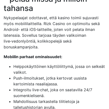
tahansa
Nykypelaajat odottavat, että kasino toimii sujuvasti
myös mobiililaitteilla. Rizk Casino on optimoitu sekä
Android‑ että iOS‑laitteille, joten voit pelata ilman
latenssia. Sovellus tarjoaa täyden valikoiman
live‑vedonlyöntiä, kolikkopelejä sekä
bonuskampanjoita.
Mobiilin parhaat ominaisuudet:
Helppokäyttöinen käyttöliittymä, jossa on selkeät
valikot.
Push-ilmoitukset, jotka kertovat uusista
kertoimista reaaliajassa.
Integroitu live‑chat, joka on saatavilla 24/7
suomenkielisenä.
Mahdollisuus tarkastella tilitietoja ja
talletushistorian avulla.