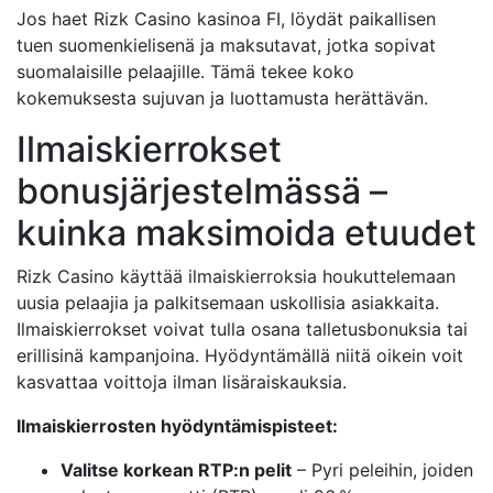
Jos haet Rizk Casino kasinoa FI, löydät paikallisen
tuen suomenkielisenä ja maksutavat, jotka sopivat
suomalaisille pelaajille. Tämä tekee koko
kokemuksesta sujuvan ja luottamusta herättävän.
Ilmaiskierrokset
bonusjärjestelmässä –
kuinka maksimoida etuudet
Rizk Casino käyttää ilmaiskierroksia houkuttelemaan
uusia pelaajia ja palkitsemaan uskollisia asiakkaita.
Ilmaiskierrokset voivat tulla osana talletusbonuksia tai
erillisinä kampanjoina. Hyödyntämällä niitä oikein voit
kasvattaa voittoja ilman lisäraiskauksia.
Ilmaiskierrosten hyödyntämispisteet:
Valitse korkean RTP:n pelit
– Pyri peleihin, joiden