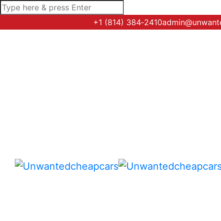
+1 (814) 384‑2410
admin@unwant