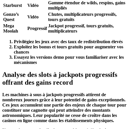
Gamme étendue de wilds, respins, gains
Starburst
Vidéo
multipliés
Gonzo’s
Chutes, multiplicateurs progressifs,
Vidéo
Quest
tours gratuits
Mega
Jackpot progressif, tours gratuits,
Progressif
Moolah
multiplicateurs
Privilégiez les jeux avec des taux de redistribution élevés
Exploitez les bonus et tours gratuits pour augmenter vos
chances
Essayez les versions demo pour vous familiariser avec les
mécanismes
Analyse des slots à jackpots progressifs
offrant des gains record
Les machines à sous à jackpots progressifs attirent de
nombreux joueurs grâce à leur potentiel de gains exceptionnels.
Ces jeux accumulent une partie des enjeux de chaque tour pour
constituer une cagnotte qui peut atteindre des montants
astronomiques. Leur popularité ne cesse de croître dans les
casinos en ligne comme dans les établissements physiques.