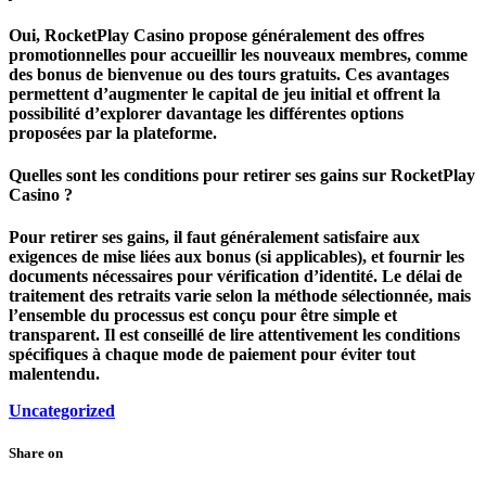
Oui, RocketPlay Casino propose généralement des offres
promotionnelles pour accueillir les nouveaux membres, comme
des bonus de bienvenue ou des tours gratuits. Ces avantages
permettent d’augmenter le capital de jeu initial et offrent la
possibilité d’explorer davantage les différentes options
proposées par la plateforme.
Quelles sont les conditions pour retirer ses gains sur RocketPlay
Casino ?
Pour retirer ses gains, il faut généralement satisfaire aux
exigences de mise liées aux bonus (si applicables), et fournir les
documents nécessaires pour vérification d’identité. Le délai de
traitement des retraits varie selon la méthode sélectionnée, mais
l’ensemble du processus est conçu pour être simple et
transparent. Il est conseillé de lire attentivement les conditions
spécifiques à chaque mode de paiement pour éviter tout
malentendu.
Uncategorized
Share on