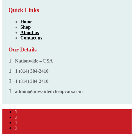
Quick Links
Home
Shop
About us
Contact us
Our Details
Nationwide – USA
+1 (814) 384‑2410
+1 (814) 384‑2410
admin@unwantedcheapcars.com