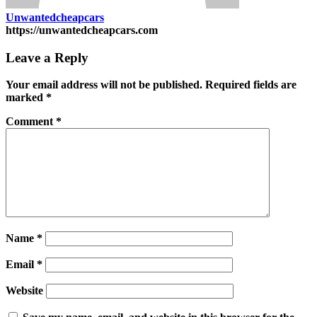
Unwantedcheapcars
https://unwantedcheapcars.com
Leave a Reply
Your email address will not be published.
Required fields are
marked
*
Comment
*
Name
*
Email
*
Website