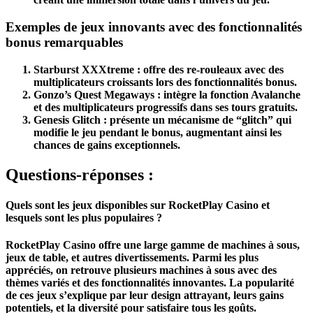
Exemples de jeux innovants avec des fonctionnalités
bonus remarquables
Starburst XXXtreme
: offre des re-rouleaux avec des
multiplicateurs croissants lors des fonctionnalités bonus.
Gonzo’s Quest Megaways
: intègre la fonction Avalanche
et des multiplicateurs progressifs dans ses tours gratuits.
Genesis Glitch
: présente un mécanisme de “glitch” qui
modifie le jeu pendant le bonus, augmentant ainsi les
chances de gains exceptionnels.
Questions-réponses :
Quels sont les jeux disponibles sur RocketPlay Casino et
lesquels sont les plus populaires ?
RocketPlay Casino offre une large gamme de machines à sous,
jeux de table, et autres divertissements. Parmi les plus
appréciés, on retrouve plusieurs machines à sous avec des
thèmes variés et des fonctionnalités innovantes. La popularité
de ces jeux s’explique par leur design attrayant, leurs gains
potentiels, et la diversité pour satisfaire tous les goûts.