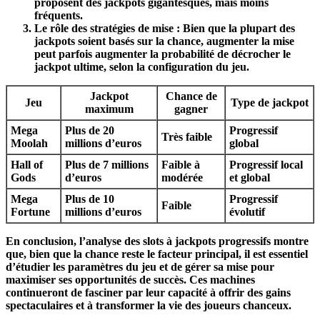
proposent des jackpots gigantesques, mais moins
fréquents.
Le rôle des stratégies de mise :
Bien que la plupart des
jackpots soient basés sur la chance, augmenter la mise
peut parfois augmenter la probabilité de décrocher le
jackpot ultime, selon la configuration du jeu.
Jackpot
Chance de
Jeu
Type de jackpot
maximum
gagner
Mega
Plus de 20
Progressif
Très faible
Moolah
millions d’euros
global
Hall of
Plus de 7 millions
Faible à
Progressif local
Gods
d’euros
modérée
et global
Mega
Plus de 10
Progressif
Faible
Fortune
millions d’euros
évolutif
En conclusion, l’analyse des slots à jackpots progressifs montre
que, bien que la chance reste le facteur principal, il est essentiel
d’étudier les paramètres du jeu et de gérer sa mise pour
maximiser ses opportunités de succès. Ces machines
continueront de fasciner par leur capacité à offrir des gains
spectaculaires et à transformer la vie des joueurs chanceux.