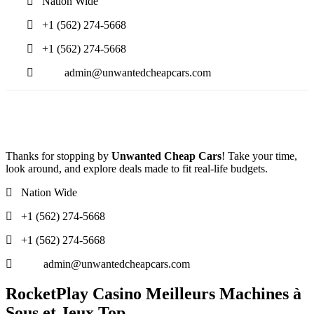
Nation Wide
+1 (562) 274-5668
+1 (562) 274-5668
admin@unwantedcheapcars.com
Thanks for stopping by
Unwanted Cheap Cars
! Take your time,
look around, and explore deals made to fit real-life budgets.
Nation Wide
+1 (562) 274-5668
+1 (562) 274-5668
admin@unwantedcheapcars.com
RocketPlay Casino Meilleurs Machines à
Sous et Jeux Top