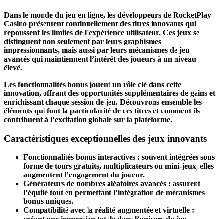
Dans le monde du jeu en ligne, les développeurs de RocketPlay
Casino présentent continuellement des titres innovants qui
repoussent les limites de l’expérience utilisateur. Ces jeux se
distinguent non seulement par leurs graphismes
impressionnants, mais aussi par leurs mécanismes de jeu
avancés qui maintiennent l’intérêt des joueurs à un niveau
élevé.
Les fonctionnalités bonus jouent un rôle clé dans cette
innovation, offrant des opportunités supplémentaires de gains et
enrichissant chaque session de jeu. Découvrons ensemble les
éléments qui font la particularité de ces titres et comment ils
contribuent à l’excitation globale sur la plateforme.
Caractéristiques exceptionnelles des jeux innovants
Fonctionnalités bonus interactives
: souvent intégrées sous
forme de tours gratuits, multiplicateurs ou mini-jeux, elles
augmentent l’engagement du joueur.
Générateurs de nombres aléatoires avancés
: assurent
l’équité tout en permettant l’intégration de mécanismes
bonus uniques.
Compatibilité avec la réalité augmentée et virtuelle
:
créant une immersion totale dans l’univers du jeu.