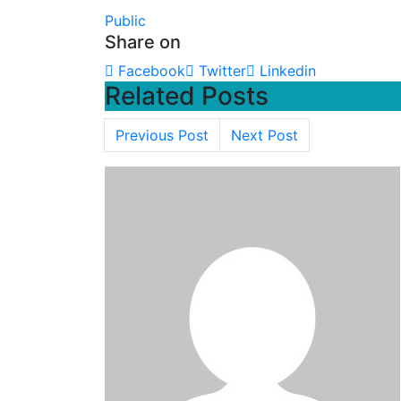
Public
Share on
Facebook
Twitter
Linkedin
Related Posts
Post navigation
Previous Post
Next Post