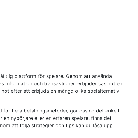
ålitlig plattform för spelare. Genom att använda
s information och transaktioner, erbjuder casinot en
not efter att erbjuda en mängd olika spelalternativ
 för flera betalningsmetoder, gör casino det enkelt
r en nybörjare eller en erfaren spelare, finns det
nom att följa strategier och tips kan du låsa upp