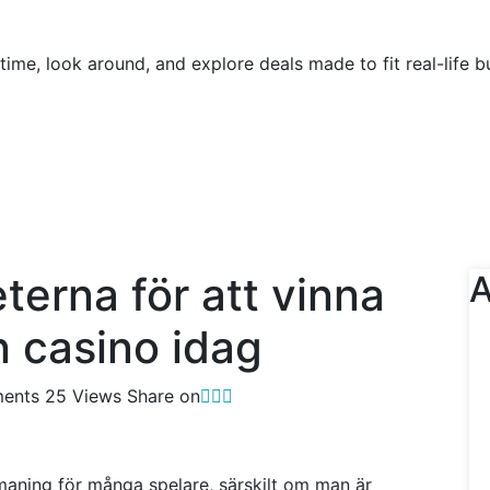
 time, look around, and explore deals made to fit real-life b
terna för att vinna
A
 casino idag
ents
25
Views
Share on
tmaning för många spelare, särskilt om man är