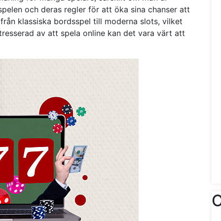
 spelen och deras regler för att öka sina chanser att
från klassiska bordsspel till moderna slots, vilket
resserad av att spela online kan det vara värt att
C