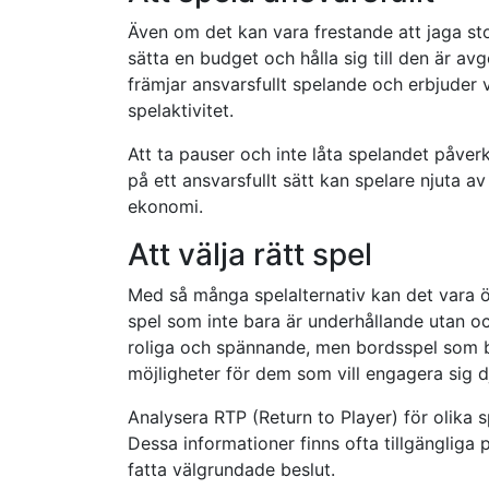
Även om det kan vara frestande att jaga stora
sätta en budget och hålla sig till den är av
främjar ansvarsfullt spelande och erbjuder v
spelaktivitet.
Att ta pauser och inte låta spelandet påverk
på ett ansvarsfullt sätt kan spelare njuta a
ekonomi.
Att välja rätt spel
Med så många spelalternativ kan det vara öve
spel som inte bara är underhållande utan oc
roliga och spännande, men bordsspel som bl
möjligheter för dem som vill engagera sig d
Analysera RTP (Return to Player) för olika s
Dessa informationer finns ofta tillgängliga
fatta välgrundade beslut.