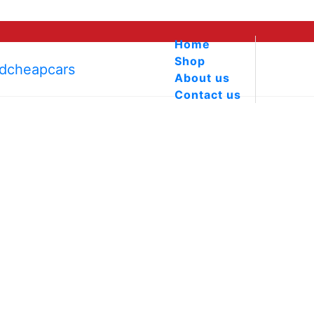
Home
Shop
About us
Contact us