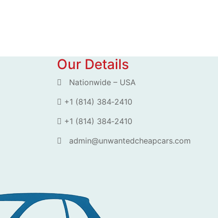
Our Details
Nationwide – USA
+1 (814) 384‑2410
+1 (814) 384‑2410
admin@unwantedcheapcars.com