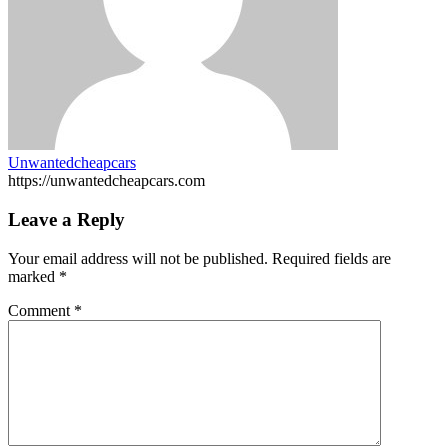
Unwantedcheapcars
https://unwantedcheapcars.com
Leave a Reply
Your email address will not be published.
Required fields are
marked
*
Comment
*