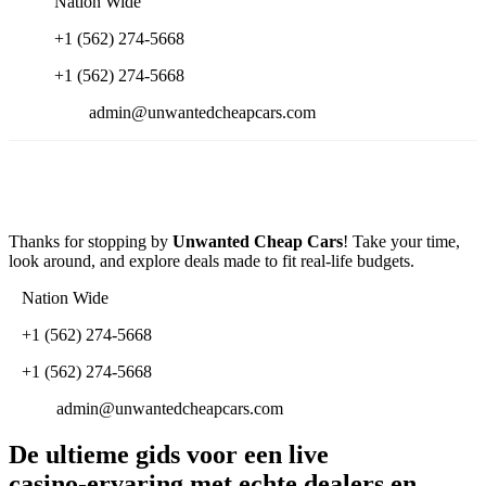
Nation Wide
+1 (562) 274-5668
+1 (562) 274-5668
admin@unwantedcheapcars.com
Thanks for stopping by
Unwanted Cheap Cars
! Take your time,
look around, and explore deals made to fit real-life budgets.
Nation Wide
+1 (562) 274-5668
+1 (562) 274-5668
admin@unwantedcheapcars.com
De ultieme gids voor een live
casino‑ervaring met echte dealers en