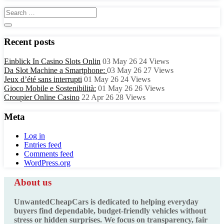
Recent posts
Einblick In Casino Slots Onlin
03 May 26
24
Views
Da Slot Machine a Smartphone:
03 May 26
27
Views
Jeux d’été sans interrupti
01 May 26
24
Views
Gioco Mobile e Sostenibilità:
01 May 26
26
Views
Croupier Online Casino
22 Apr 26
28
Views
Meta
Log in
Entries feed
Comments feed
WordPress.org
About us
UnwantedCheapCars is dedicated to helping everyday
buyers find dependable, budget-friendly vehicles without
stress or hidden surprises. We focus on transparency, fair