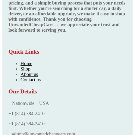
pricing, and a simple buying process that puts your needs
first. Whether you’re searching for a starter car, a daily
driver, or an affordable upgrade, we make it easy to shop
with confidence. Thank you for choosing
UnwantedCheapCars — we appreciate your trust and
look forward to serving you.
Quick Links
Home
Shop
About us
Contact us
Our Details
Nationwide – USA
+1 (814) 384‑2410
+1 (814) 384‑2410
admin@unwantedcheapcars.com