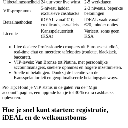
Uitbetalingssnelheid
24 uur voor live winst
2‑5 werkdagen
5‑niveau ladder,
2‑3 niveaus, beperkte
VIP‑programma
exclusieve cashbacks
beloningen
iDEAL vanaf €10,
iDEAL vaak vanaf
Betaalmethoden
creditcards, e-wallets
€20, minder opties
Kansspelautoriteit
Varieert, soms geen
Licentie
(KSA)
KSA
Live dealers: Professionele croupiers uit Europese studio’s,
real‑time chat en meerdere tafelopties (roulette, blackjack,
baccarat).
VIP‑levels: Van Bronze tot Platina, met persoonlijke
accountmanagers, snellere opnames en hogere inzetlimieten.
Snelle uitbetalingen: Dankzij de licentie van de
Kansspelautoriteit en geoptimaliseerde betalingsgateways.
Pro Tip: Houd je VIP‑status in de gaten via de “Mijn
account”‑pagina; een upgrade kan je tot 30 % extra cashbacks
opleveren.
Hoe je snel kunt starten: registratie,
iDEAL en de welkomstbonus