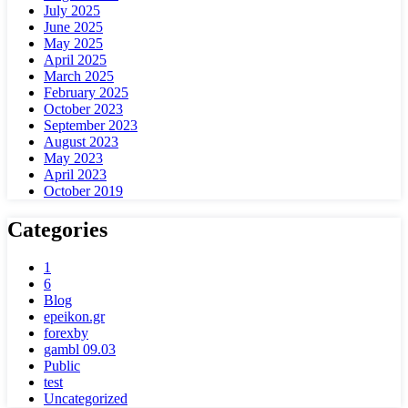
July 2025
June 2025
May 2025
April 2025
March 2025
February 2025
October 2023
September 2023
August 2023
May 2023
April 2023
October 2019
Categories
1
6
Blog
epeikon.gr
forexby
gambl 09.03
Public
test
Uncategorized