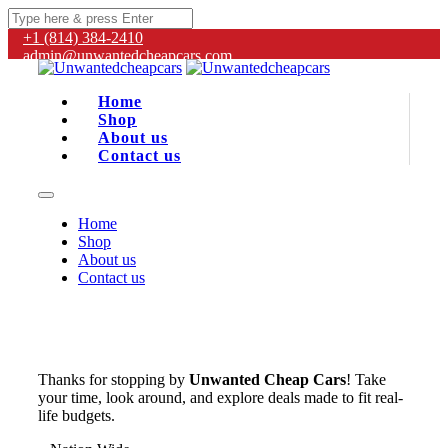
+1 (814) 384‑2410
admin@unwantedcheapcars.com
Home
Shop
About us
Contact us
Home
Shop
About us
Contact us
Thanks for stopping by
Unwanted Cheap Cars
! Take
your time, look around, and explore deals made to fit real-
life budgets.