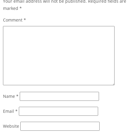
Your email address will not be published.
Required fields are
marked
*
Comment
*
Name
*
Email
*
Website