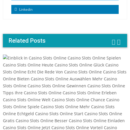
Linkedin
Related Posts