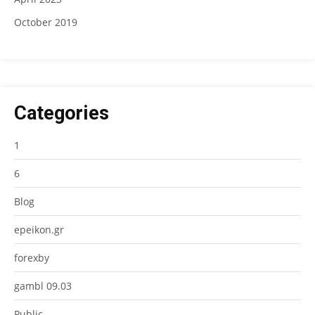
October 2019
Categories
1
6
Blog
epeikon.gr
forexby
gambl 09.03
Public