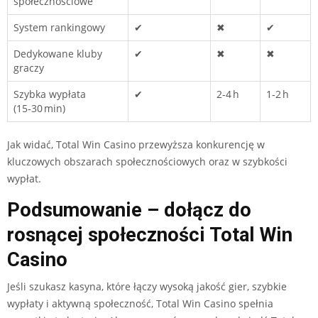
społecznościowe
System rankingowy
✔︎
✖︎
✔︎
Dedykowane kluby
✔︎
✖︎
✖︎
graczy
Szybka wypłata
✔︎
2‑4 h
1‑2 h
(15‑30 min)
Jak widać, Total Win Casino przewyższa konkurencję w
kluczowych obszarach społecznościowych oraz w szybkości
wypłat.
Podsumowanie – dołącz do
rosnącej społeczności Total Win
Casino
Jeśli szukasz kasyna, które łączy wysoką jakość gier, szybkie
wypłaty i aktywną społeczność, Total Win Casino spełnia