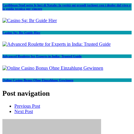
Caribbean Stud sotto le luci di Natale: la verità sui grandi jackpot con i dealer dal vivo e
la guida tecnica per vincere
Casino Sg: Ihr Guide Hier
Advanced Roulette for Experts in India: Trusted Guide
Online Casino Bonus Ohne Einzahlung Gewinnen
Post navigation
Previous Post
Next Post