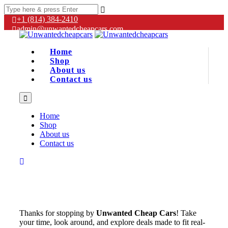
+1 (814) 384‑2410
admin@unwantedcheapcars.com
Home
Shop
About us
Contact us
Home
Shop
About us
Contact us
Thanks for stopping by
Unwanted Cheap Cars
! Take
your time, look around, and explore deals made to fit real-