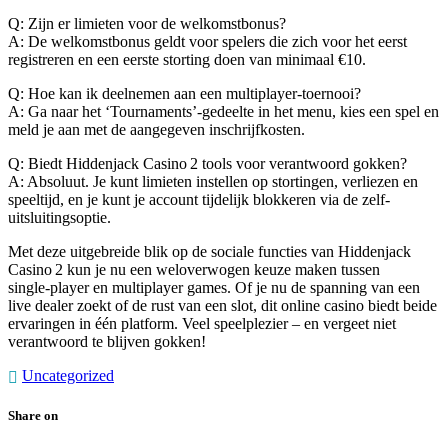
Q: Zijn er limieten voor de welkomstbonus?
A: De welkomstbonus geldt voor spelers die zich voor het eerst
registreren en een eerste storting doen van minimaal €10.
Q: Hoe kan ik deelnemen aan een multiplayer‑toernooi?
A: Ga naar het ‘Tournaments’-gedeelte in het menu, kies een spel en
meld je aan met de aangegeven inschrijfkosten.
Q: Biedt Hiddenjack Casino 2 tools voor verantwoord gokken?
A: Absoluut. Je kunt limieten instellen op stortingen, verliezen en
speeltijd, en je kunt je account tijdelijk blokkeren via de zelf­
uitsluitingsoptie.
Met deze uitgebreide blik op de sociale functies van Hiddenjack
Casino 2 kun je nu een weloverwogen keuze maken tussen
single‑player en multiplayer games. Of je nu de spanning van een
live dealer zoekt of de rust van een slot, dit online casino biedt beide
ervaringen in één platform. Veel speelplezier – en vergeet niet
verantwoord te blijven gokken!
Uncategorized
Share on