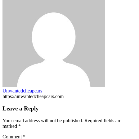
Unwantedcheapcars
https://unwantedcheapcars.com
Leave a Reply
Your email address will not be published.
Required fields are
marked
*
Comment
*