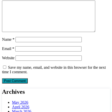
Name
*
Email
*
Website
Save my name, email, and website in this browser for the next
time I comment.
Archives
May 2026
April 2026
March 2026