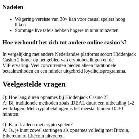
Nadelen
Wagering‑vereiste van 30× kan voor casual spelers hoog
lijken
Sommige live tafels hebben hogere minimuminzetten
Hoe verhoudt het zich tot andere online casino’s?
In vergelijking met andere Nederlandse platforms scoort Hiddenjack
Casino 2 hoger op het gebied van cryptobetalingen en de
VIP‑ervaring. Veel concurrenten bieden alleen traditionele
betaalmethoden en een minder uitgebreid loyaliteitsprogramma.
Veelgestelde vragen
Q: Hoe lang duren opnames bij Hiddenjack Casino 2?
A: Bij traditionele methoden zoals iDEAL duurt een uitbetaling 1‑2
werkdagen. Met cryptobetalingen is het meestal binnen 10‑30
minuten.
Q: Kan ik alleen met crypto spelen?
A: Ja, je kunt zowel stortingen als opnames volledig met Bitcoin,
Ethereum of Litecoin uitvoeren.