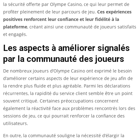
la sécurité offerte par Olympe Casino, ce qui leur permet de
profiter pleinement de leur parcours de jeu.
Ces expériences
positives renforcent leur confiance et leur fidélité à la
plateforme
, créant ainsi une communauté de joueurs satisfaits
et engagés.
Les aspects à améliorer signalés
par la communauté des joueurs
De nombreux joueurs d’Olympe Casino ont exprimé le besoin
d’améliorer certains aspects de leur expérience de jeu afin de
la rendre plus fluide et plus agréable. Parmi les déclarations
récurrentes, la rapidité du service client semble être un point
souvent critiqué. Certaines préoccupations concernent
également la réactivité face aux problèmes rencontrés lors des
sessions de jeu, ce qui pourrait renforcer la confiance des
utilisateurs.
En outre, la communauté souligne la nécessité d’élargir la