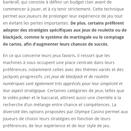
bankroll, qui consiste à définir un budget clair avant de
commencer à jouer, et à s’y tenir strictement. Cette technique
permet aux joueurs de prolonger leur expérience de jeu tout
en évitant les pertes importantes.
De plus, certains préfèrent
adopter des stratégies spécifiques aux jeux de roulette ou de
blackjack, comme le système de martingale ou le comptage
de cartes, afin d’augmenter leurs chances de succès.
En ce qui concerne leurs jeux favoris, il ressort que les
machines à sous occupent une place centrale dans leurs
préférences, notamment celles avec des thèmes variés et des
jackpots progressifs.
Les jeux de blackjack et de roulette
numériques sont également très appréciés pour leur simplicité et
leur aspect stratégique.
Certaines catégories de jeux, telles que
le vidéo poker et le baccarat, attirent aussi une clientèle à la
recherche d’un mélange entre chance et compétences. La
diversité des options proposées par Olympe Casino permet aux
joueurs de choisir leurs stratégies en fonction de leurs
préférences, de leur expérience et de leur style de jeu.