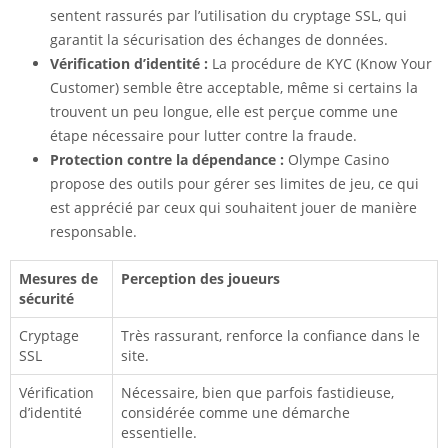
sentent rassurés par l’utilisation du cryptage SSL, qui
garantit la sécurisation des échanges de données.
Vérification d’identité :
La procédure de KYC (Know Your
Customer) semble être acceptable, même si certains la
trouvent un peu longue, elle est perçue comme une
étape nécessaire pour lutter contre la fraude.
Protection contre la dépendance :
Olympe Casino
propose des outils pour gérer ses limites de jeu, ce qui
est apprécié par ceux qui souhaitent jouer de manière
responsable.
Mesures de
Perception des joueurs
sécurité
Cryptage
Très rassurant, renforce la confiance dans le
SSL
site.
Vérification
Nécessaire, bien que parfois fastidieuse,
d’identité
considérée comme une démarche
essentielle.