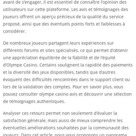
avant de s’engager, il est essentiel de connaître l’opinion des
utilisateurs sur cette plateforme. Les avis et témoignages des
joueurs offrent un aperçu précieux de la qualité du service
proposé, ainsi que des éventuels points forts et faiblesses à
considérer.
De nombreux joueurs partagent leurs expériences sur
différents forums et sites spécialisés, ce qui permet d’obtenir
une appréciation équilibrée de la fiabilité et de l’équité
d’Olympe Casino. Certains soulignent la rapidité des paiements
et la diversité des jeux disponibles, tandis que d’autres
évoquent des difficultés rencontrées dans le support client ou
lors de la validation des comptes. Pour en savoir plus, vous
pouvez consulter
olympe casino avis
et découvrir une sélection
de témoignages authentiques.
Analyser ces retours permet non seulement d’évaluer la
satisfaction générale, mais aussi de mieux comprendre les
éventuelles améliorations souhaitées par la communauté des
joueurs. Dans cet article, nous vous proposons un panorama