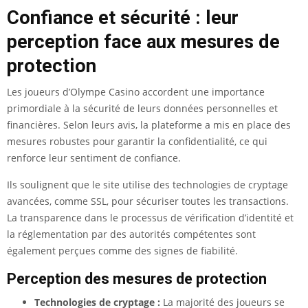
Confiance et sécurité : leur
perception face aux mesures de
protection
Les joueurs d’Olympe Casino accordent une importance
primordiale à la sécurité de leurs données personnelles et
financières. Selon leurs avis, la plateforme a mis en place des
mesures robustes pour garantir la confidentialité, ce qui
renforce leur sentiment de confiance.
Ils soulignent que le site utilise des technologies de cryptage
avancées, comme SSL, pour sécuriser toutes les transactions.
La transparence dans le processus de vérification d’identité et
la réglementation par des autorités compétentes sont
également perçues comme des signes de fiabilité.
Perception des mesures de protection
Technologies de cryptage :
La majorité des joueurs se