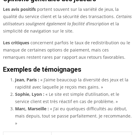
Les avis positifs
portent souvent sur la variété de jeux, la
qualité du service client et la sécurité des transactions.
Certains
utilisateurs soulignent également la facilité d’inscription
et la
simplicité de navigation sur le site.
Les critiques
concernent parfois le taux de redistribution ou le
manque de certaines options de paiement, mais ces
remarques restent rares par rapport aux retours favorables.
Exemples de témoignages
Jean, Paris :
« J’aime beaucoup la diversité des jeux et la
rapidité avec laquelle je reçois mes gains. »
Sophie, Lyon :
« Le site est simple d’utilisation, et le
service client est très réactif en cas de problème. »
Marc, Marseille :
« J’ai eu quelques difficultés au début,
mais depuis, tout se passe parfaitement. Je recommande.
»