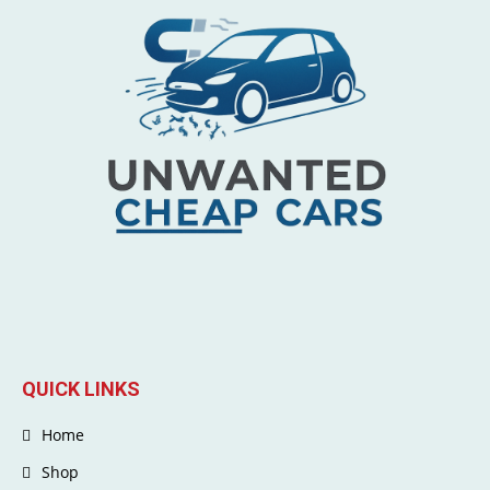
QUICK LINKS
Home
Shop