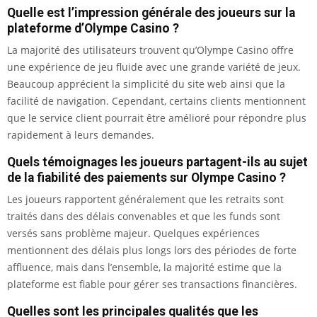
Quelle est l’impression générale des joueurs sur la
plateforme d’Olympe Casino ?
La majorité des utilisateurs trouvent qu’Olympe Casino offre
une expérience de jeu fluide avec une grande variété de jeux.
Beaucoup apprécient la simplicité du site web ainsi que la
facilité de navigation. Cependant, certains clients mentionnent
que le service client pourrait être amélioré pour répondre plus
rapidement à leurs demandes.
Quels témoignages les joueurs partagent-ils au sujet
de la fiabilité des paiements sur Olympe Casino ?
Les joueurs rapportent généralement que les retraits sont
traités dans des délais convenables et que les funds sont
versés sans problème majeur. Quelques expériences
mentionnent des délais plus longs lors des périodes de forte
affluence, mais dans l’ensemble, la majorité estime que la
plateforme est fiable pour gérer ses transactions financières.
Quelles sont les principales qualités que les