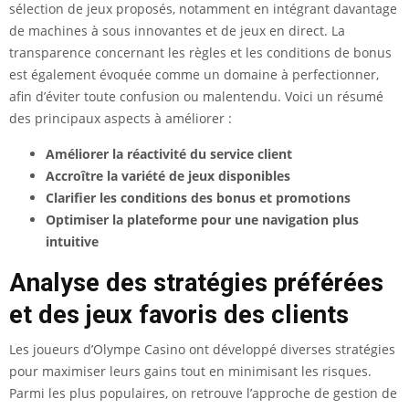
sélection de jeux proposés, notamment en intégrant davantage
de machines à sous innovantes et de jeux en direct. La
transparence concernant les règles et les conditions de bonus
est également évoquée comme un domaine à perfectionner,
afin d’éviter toute confusion ou malentendu. Voici un résumé
des principaux aspects à améliorer :
Améliorer la réactivité du service client
Accroître la variété de jeux disponibles
Clarifier les conditions des bonus et promotions
Optimiser la plateforme pour une navigation plus
intuitive
Analyse des stratégies préférées
et des jeux favoris des clients
Les joueurs d’Olympe Casino ont développé diverses stratégies
pour maximiser leurs gains tout en minimisant les risques.
Parmi les plus populaires, on retrouve l’approche de gestion de