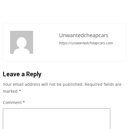
Unwantedcheapcars
https://unwantedcheapcars.com
Leave a Reply
Your email address will not be published.
Required fields are
marked
*
Comment
*