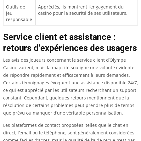
Outils de
Appréciés, ils montrent l’engagement du
jeu
casino pour la sécurité de ses utilisateurs.
responsable
Service client et assistance :
retours d’expériences des usagers
Les avis des joueurs concernant le service client d’Olympe
Casino varient, mais la majorité souligne une volonté évidente
de répondre rapidement et efficacement à leurs demandes.
Certains témoignages évoquent une assistance disponible 24/7,
ce qui est apprécié par les utilisateurs recherchant un support
constant. Cependant, quelques retours mentionnent que la
résolution de certains problèmes peut prendre plus de temps
que prévu ou manquer d’une véritable personnalisation.
Les plateformes de contact proposées, telles que le chat en
direct, l’email ou le téléphone, sont généralement considérées
comme faciles d’accès, mais la qualité de l’aide reçue n’est pas