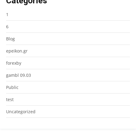
Categories
1
6
Blog
epeikon.gr
forexby
gambl 09.03
Public
test
Uncategorized