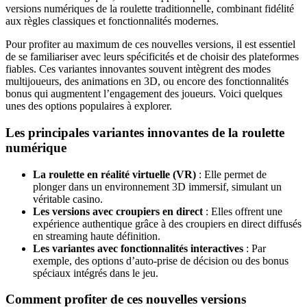
versions numériques de la roulette traditionnelle, combinant fidélité
aux règles classiques et fonctionnalités modernes.
Pour profiter au maximum de ces nouvelles versions, il est essentiel
de se familiariser avec leurs spécificités et de choisir des plateformes
fiables. Ces variantes innovantes souvent intègrent des modes
multijoueurs, des animations en 3D, ou encore des fonctionnalités
bonus qui augmentent l’engagement des joueurs. Voici quelques
unes des options populaires à explorer.
Les principales variantes innovantes de la roulette
numérique
La roulette en réalité virtuelle (VR)
: Elle permet de
plonger dans un environnement 3D immersif, simulant un
véritable casino.
Les versions avec croupiers en direct
: Elles offrent une
expérience authentique grâce à des croupiers en direct diffusés
en streaming haute définition.
Les variantes avec fonctionnalités interactives
: Par
exemple, des options d’auto-prise de décision ou des bonus
spéciaux intégrés dans le jeu.
Comment profiter de ces nouvelles versions