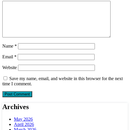
Name
*
Email
*
Website
Save my name, email, and website in this browser for the next
time I comment.
Archives
May 2026
April 2026
March 2026