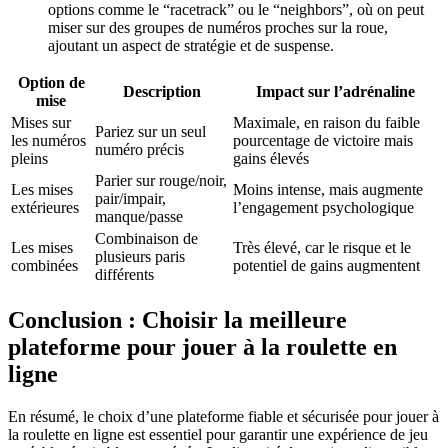
options comme le “racetrack” ou le “neighbors”, où on peut
miser sur des groupes de numéros proches sur la roue,
ajoutant un aspect de stratégie et de suspense.
Option de
Description
Impact sur l’adrénaline
mise
Mises sur
Maximale, en raison du faible
Pariez sur un seul
les numéros
pourcentage de victoire mais
numéro précis
pleins
gains élevés
Parier sur rouge/noir,
Les mises
Moins intense, mais augmente
pair/impair,
extérieures
l’engagement psychologique
manque/passe
Combinaison de
Les mises
Très élevé, car le risque et le
plusieurs paris
combinées
potentiel de gains augmentent
différents
Conclusion : Choisir la meilleure
plateforme pour jouer à la roulette en
ligne
En résumé, le choix d’une plateforme fiable et sécurisée pour jouer à
la roulette en ligne est essentiel pour garantir une expérience de jeu