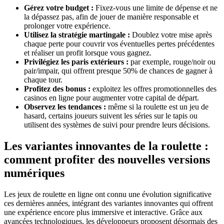
Gérez votre budget :
Fixez-vous une limite de dépense et ne
la dépassez pas, afin de jouer de manière responsable et
prolonger votre expérience.
Utilisez la stratégie martingale :
Doublez votre mise après
chaque perte pour couvrir vos éventuelles pertes précédentes
et réaliser un profit lorsque vous gagnez.
Privilégiez les paris extérieurs :
par exemple, rouge/noir ou
pair/impair, qui offrent presque 50% de chances de gagner à
chaque tour.
Profitez des bonus :
exploitez les offres promotionnelles des
casinos en ligne pour augmenter votre capital de départ.
Observez les tendances :
même si la roulette est un jeu de
hasard, certains joueurs suivent les séries sur le tapis ou
utilisent des systèmes de suivi pour prendre leurs décisions.
Les variantes innovantes de la roulette :
comment profiter des nouvelles versions
numériques
Les jeux de roulette en ligne ont connu une évolution significative
ces dernières années, intégrant des variantes innovantes qui offrent
une expérience encore plus immersive et interactive. Grâce aux
avancées technologiques, les développeurs proposent désormais des