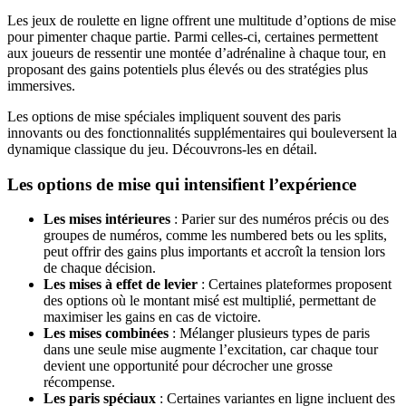
Les jeux de roulette en ligne offrent une multitude d’options de mise
pour pimenter chaque partie. Parmi celles-ci, certaines permettent
aux joueurs de ressentir une montée d’adrénaline à chaque tour, en
proposant des gains potentiels plus élevés ou des stratégies plus
immersives.
Les options de mise spéciales impliquent souvent des paris
innovants ou des fonctionnalités supplémentaires qui bouleversent la
dynamique classique du jeu. Découvrons-les en détail.
Les options de mise qui intensifient l’expérience
Les mises intérieures
: Parier sur des numéros précis ou des
groupes de numéros, comme les numbered bets ou les splits,
peut offrir des gains plus importants et accroît la tension lors
de chaque décision.
Les mises à effet de levier
: Certaines plateformes proposent
des options où le montant misé est multiplié, permettant de
maximiser les gains en cas de victoire.
Les mises combinées
: Mélanger plusieurs types de paris
dans une seule mise augmente l’excitation, car chaque tour
devient une opportunité pour décrocher une grosse
récompense.
Les paris spéciaux
: Certaines variantes en ligne incluent des