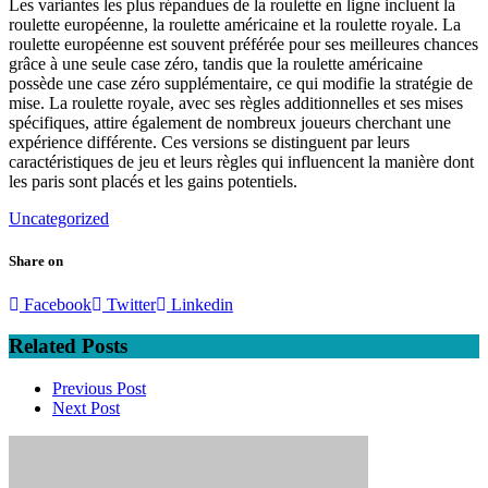
Les variantes les plus répandues de la roulette en ligne incluent la
roulette européenne, la roulette américaine et la roulette royale. La
roulette européenne est souvent préférée pour ses meilleures chances
grâce à une seule case zéro, tandis que la roulette américaine
possède une case zéro supplémentaire, ce qui modifie la stratégie de
mise. La roulette royale, avec ses règles additionnelles et ses mises
spécifiques, attire également de nombreux joueurs cherchant une
expérience différente. Ces versions se distinguent par leurs
caractéristiques de jeu et leurs règles qui influencent la manière dont
les paris sont placés et les gains potentiels.
Uncategorized
Share on
Facebook
Twitter
Linkedin
Related Posts
Post
Previous Post
Next Post
navigation