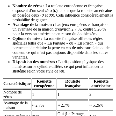
Nombre de zéros :
La roulette européenne et française
disposent d’un seul zéro (
0
), tandis que la roulette américaine
en possède deux (
0
et
00
). Cela influence considérablement la
probabilité de gagner.
Avantage de la maison :
Les jeux européens et français ont
un avantage de la maison d’environ 2,7 %, contre 5,26 %
pour la version américaine en raison du double zéro.
Options de mise :
La roulette française offre des règles
spéciales telles que « La Partage » ou « En Prison » qui
permettent de réduire la perte en cas de mise sur plein ou de
couleur, ce qui n’est pas toujours disponible dans les autres
variantes.
Disposition des numéros :
La disposition physique des
numéros sur le cylindre diffère, ce qui peut influencer la
stratégie selon votre style de jeu.
Roulette
Roulette
Roulette
Caractéristique
européenne
française
américaine
Nombre de
1
1
2
zéros
Avantage de la
≈ 2,7%
≈ 2,7%
≈ 5,26%
maison
Oui (La Partage,