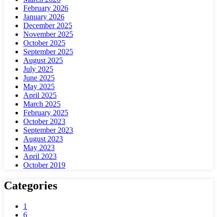
February 2026
January 2026
December 2025
November 2025
October 2025
September 2025
August 2025
July 2025
June 2025
May 2025
April 2025
March 2025
February 2025
October 2023
September 2023
August 2023
May 2023
April 2023
October 2019
Categories
1
6