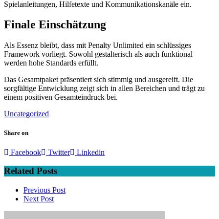
Spielanleitungen, Hilfetexte und Kommunikationskanäle ein.
Finale Einschätzung
Als Essenz bleibt, dass mit Penalty Unlimited ein schlüssiges
Framework vorliegt. Sowohl gestalterisch als auch funktional
werden hohe Standards erfüllt.
Das Gesamtpaket präsentiert sich stimmig und ausgereift. Die
sorgfältige Entwicklung zeigt sich in allen Bereichen und trägt zu
einem positiven Gesamteindruck bei.
Uncategorized
Share on
Facebook
Twitter
Linkedin
Related Posts
Post
Previous Post
Next Post
navigation