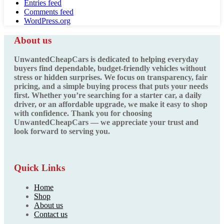
Entries feed
Comments feed
WordPress.org
About us
UnwantedCheapCars is dedicated to helping everyday
buyers find dependable, budget-friendly vehicles without
stress or hidden surprises. We focus on transparency, fair
pricing, and a simple buying process that puts your needs
first. Whether you’re searching for a starter car, a daily
driver, or an affordable upgrade, we make it easy to shop
with confidence. Thank you for choosing
UnwantedCheapCars — we appreciate your trust and
look forward to serving you.
Quick Links
Home
Shop
About us
Contact us