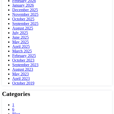
February 2026
January 2026
December 2025
November 2025
October 2025
September 2025
August 2025
July 2025
June 2025
May 2025
April 2025
March 2025
February 2025
October 2023
September 2023
August 2023
May 2023
April 2023
October 2019
Categories
1
6
Blog