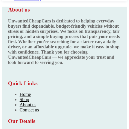
About us
UnwantedCheapCars is dedicated to helping everyday
buyers find dependable, budget-friendly vehicles without
stress or hidden surprises. We focus on transparency, fair
pricing, and a simple buying process that puts your needs
first. Whether you’re searching for a starter car, a daily
driver, or an affordable upgrade, we make it easy to shop
with confidence. Thank you for choosing
UnwantedCheapCars — we appreciate your trust and
look forward to serving you.
Quick Links
Home
Shop
About us
Contact us
Our Details