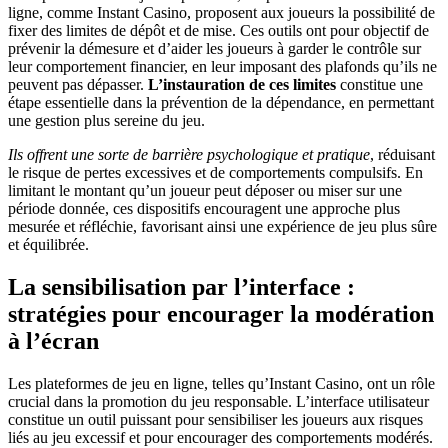
ligne, comme Instant Casino, proposent aux joueurs la possibilité de
fixer des limites de dépôt et de mise. Ces outils ont pour objectif de
prévenir la démesure et d’aider les joueurs à garder le contrôle sur
leur comportement financier, en leur imposant des plafonds qu’ils ne
peuvent pas dépasser.
L’instauration de ces limites
constitue une
étape essentielle dans la prévention de la dépendance, en permettant
une gestion plus sereine du jeu.
Ils offrent une sorte de barrière psychologique et pratique
, réduisant
le risque de pertes excessives et de comportements compulsifs. En
limitant le montant qu’un joueur peut déposer ou miser sur une
période donnée, ces dispositifs encouragent une approche plus
mesurée et réfléchie, favorisant ainsi une expérience de jeu plus sûre
et équilibrée.
La sensibilisation par l’interface :
stratégies pour encourager la modération
à l’écran
Les plateformes de jeu en ligne, telles qu’Instant Casino, ont un rôle
crucial dans la promotion du jeu responsable. L’interface utilisateur
constitue un outil puissant pour sensibiliser les joueurs aux risques
liés au jeu excessif et pour encourager des comportements modérés.