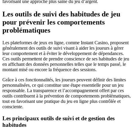
favorisant une approche plus saine du jeu d’argent.
Les outils de suivi des habitudes de jeu
pour prévenir les comportements
problématiques
Les plateformes de jeux en ligne, comme Instant Casino, proposent
généralement des outils de suivi visant à aider les joueurs à gérer
leur comportement et à éviter le développement de dépendances.
Ces outils permettent de prendre conscience de ses habitudes de jeu
en affichant des données personnelles telles que le temps passé, le
montant misé ou encore la fréquence des sessions.
Grâce à ces fonctionnalités, les joueurs peuvent définir des limites
personnalisées, ce qui constitue une étape essentielle pour un jeu
responsable. La transparence et l’accompagnement offert par ces
outils contribuent à la prévention de comportements problématiques,
tout en favorisant une pratique du jeu en ligne plus contrôlée et
consciente.
Les principaux outils de suivi et de gestion des
habitudes