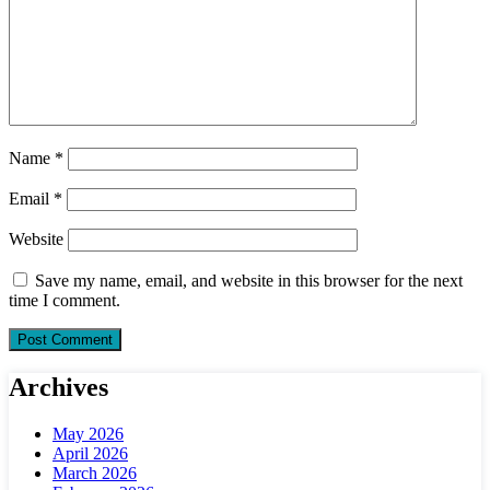
Name
*
Email
*
Website
Save my name, email, and website in this browser for the next
time I comment.
Archives
May 2026
April 2026
March 2026