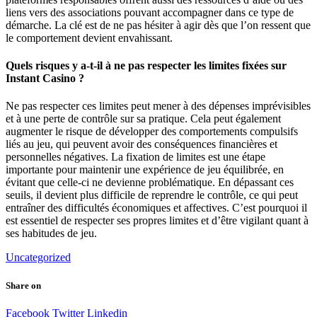
liens vers des associations pouvant accompagner dans ce type de
démarche. La clé est de ne pas hésiter à agir dès que l’on ressent que
le comportement devient envahissant.
Quels risques y a-t-il à ne pas respecter les limites fixées sur
Instant Casino ?
Ne pas respecter ces limites peut mener à des dépenses imprévisibles
et à une perte de contrôle sur sa pratique. Cela peut également
augmenter le risque de développer des comportements compulsifs
liés au jeu, qui peuvent avoir des conséquences financières et
personnelles négatives. La fixation de limites est une étape
importante pour maintenir une expérience de jeu équilibrée, en
évitant que celle-ci ne devienne problématique. En dépassant ces
seuils, il devient plus difficile de reprendre le contrôle, ce qui peut
entraîner des difficultés économiques et affectives. C’est pourquoi il
est essentiel de respecter ses propres limites et d’être vigilant quant à
ses habitudes de jeu.
Uncategorized
Share on
Facebook
Twitter
Linkedin