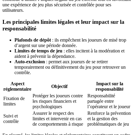
une expérience de jeu plus sécurisée et contrôlée pour ses
utilisateurs.
Les principales limites légales et leur impact sur la
responsabilité
Plafonds de dépôt
: ils empêchent les joueurs de misé trop
d’argent sur une période donnée.
Limites de temps de jeu
: elles incitent à la modération et
aident à prévenir la dépendance.
Auto-exclusion
: permet aux joueurs de se retirer
temporairement ou définitivement du jeu pour retrouver un
contrôle.
Aspect
Impact sur la
Objectif
réglementaire
responsabilité
Protéger les joueurs contre
Responsabilité
Fixation de
les risques financiers et
partagée entre
limites
psychologiques
l’opérateur et le joueur
Assurer le respect des
Renforce la prévention
Suivi et
limites et intervenir en cas
et la gestion des
contrôle
de comportements à risque
problématiques de jeu