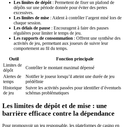
Les limites de dépôt
: Permettent de fixer un plafond de
dépôts sur une période donnée pour éviter des pertes
excessives.
Les limites de mise
: Aident à contrôler l’argent misé lors de
chaque session.
Les délais de pause
: Encouragent à faire des pauses
régulières pour limiter le temps de jeu.
Les rapports de consommation
: Offrent une synthèse des
activités de jeu, permettant aux joueurs de suivre leur
comportement au fil du temps.
Outil
Fonction principale
Limites de
Contrôler le montant maximal dépensé
dépôt
Alertes de
Notifier le joueur lorsqu’il atteint une durée de jeu
temps
prédéfinie
Historique
Suivre les activités passées pour identifier d’éventuels
de jeu
schémas problématiques
Les limites de dépôt et de mise : une
barrière efficace contre la dépendance
Pour promouvoir un jeu responsable, les plateformes de casino en