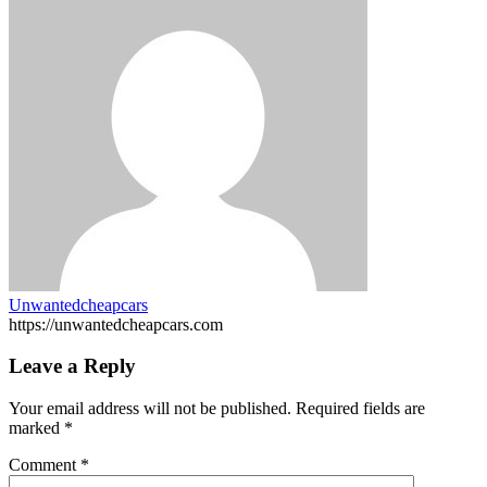
Unwantedcheapcars
https://unwantedcheapcars.com
Leave a Reply
Your email address will not be published.
Required fields are
marked
*
Comment
*