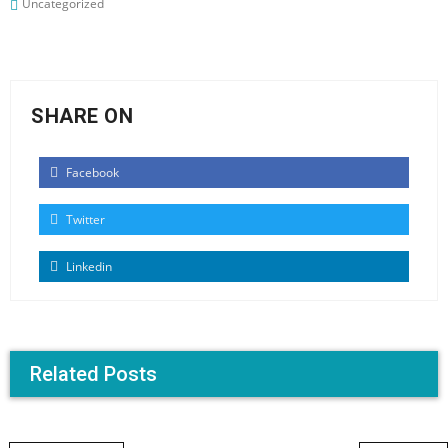
Uncategorized
SHARE ON
Facebook
Twitter
Linkedin
Related Posts