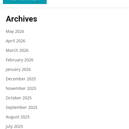
Archives
May 2026
April 2026
March 2026
February 2026
January 2026
December 2025
November 2025
October 2025
September 2025
August 2025
July 2025