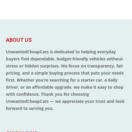
ABOUT US
UnwantedCheapCars is dedicated to helping everyday
buyers find dependable, budget-friendly vehicles without
stress or hidden surprises. We focus on transparency, fair
pricing, and a simple buying process that puts your needs
first. Whether you’re searching for a starter car, a daily
driver, or an affordable upgrade, we make it easy to shop
with confidence. Thank you for choosing
UnwantedCheapCars — we appreciate your trust and look
forward to serving you.