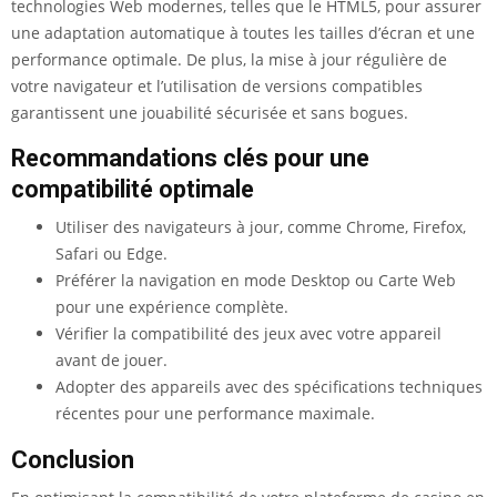
technologies Web modernes, telles que le HTML5, pour assurer
une adaptation automatique à toutes les tailles d’écran et une
performance optimale. De plus, la mise à jour régulière de
votre navigateur et l’utilisation de versions compatibles
garantissent une jouabilité sécurisée et sans bogues.
Recommandations clés pour une
compatibilité optimale
Utiliser des navigateurs à jour, comme Chrome, Firefox,
Safari ou Edge.
Préférer la navigation en mode Desktop ou Carte Web
pour une expérience complète.
Vérifier la compatibilité des jeux avec votre appareil
avant de jouer.
Adopter des appareils avec des spécifications techniques
récentes pour une performance maximale.
Conclusion