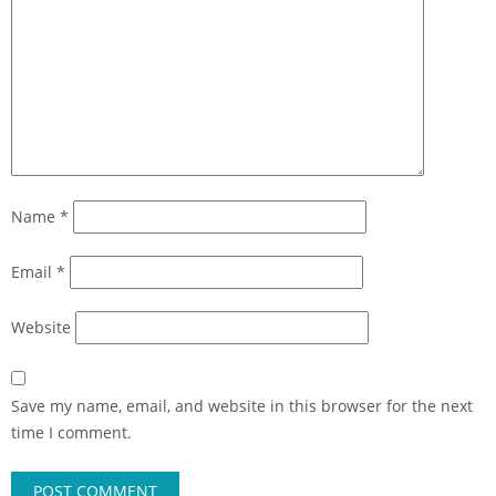
Name
*
Email
*
Website
Save my name, email, and website in this browser for the next
time I comment.