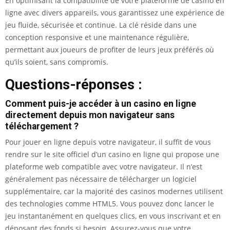
En optimisant la compatibilité de votre plateforme de casino en
ligne avec divers appareils, vous garantissez une expérience de
jeu fluide, sécurisée et continue. La clé réside dans une
conception responsive et une maintenance régulière,
permettant aux joueurs de profiter de leurs jeux préférés où
qu’ils soient, sans compromis.
Questions-réponses :
Comment puis-je accéder à un casino en ligne
directement depuis mon navigateur sans
téléchargement ?
Pour jouer en ligne depuis votre navigateur, il suffit de vous
rendre sur le site officiel d’un casino en ligne qui propose une
plateforme web compatible avec votre navigateur. Il n’est
généralement pas nécessaire de télécharger un logiciel
supplémentaire, car la majorité des casinos modernes utilisent
des technologies comme HTML5. Vous pouvez donc lancer le
jeu instantanément en quelques clics, en vous inscrivant et en
déposant des fonds si besoin. Assurez-vous que votre