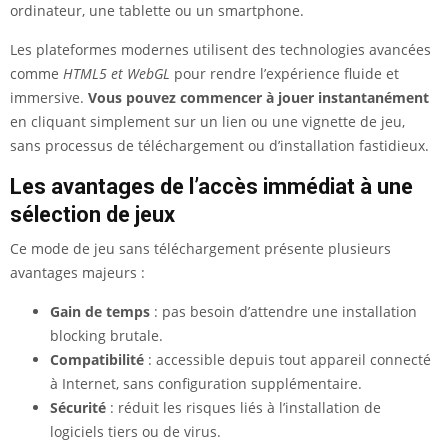
ordinateur, une tablette ou un smartphone.
Les plateformes modernes utilisent des technologies avancées
comme
HTML5 et WebGL
pour rendre l’expérience fluide et
immersive.
Vous pouvez commencer à jouer instantanément
en cliquant simplement sur un lien ou une vignette de jeu,
sans processus de téléchargement ou d’installation fastidieux.
Les avantages de l’accès immédiat à une
sélection de jeux
Ce mode de jeu sans téléchargement présente plusieurs
avantages majeurs :
Gain de temps
: pas besoin d’attendre une installation
blocking brutale.
Compatibilité
: accessible depuis tout appareil connecté
à Internet, sans configuration supplémentaire.
Sécurité
: réduit les risques liés à l’installation de
logiciels tiers ou de virus.