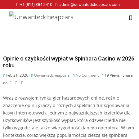
+1 (814) 384‑2410
admin@unwantedcheapcars.com
Opinie o szybkości wypłat w Spinbara Casino w 2026
roku
Feb 21, 2026
Unwantedcheapcars
No Comment
19
Views
Share
on
Wraz z rozwojem rynku gier hazardowych online, rośnie
znaczenie opinii graczy o różnych aspektach funkcjonowania
kasyn internetowych. Jednym z najważniejszych kryteriów dla
użytkowników jest szybkość wypłat, która odzwierciedla nie
tylko wygodę, ale także wiarygodność danego operatora. W tym
kontekście, coraz większą popularnością cieszą się
spinbara