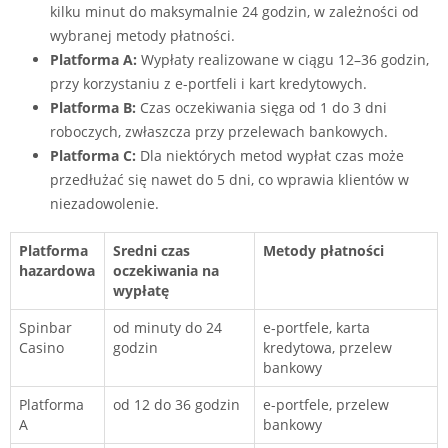
kilku minut do maksymalnie 24 godzin, w zależności od
wybranej metody płatności.
Platforma A:
Wypłaty realizowane w ciągu 12–36 godzin,
przy korzystaniu z e-portfeli i kart kredytowych.
Platforma B:
Czas oczekiwania sięga od 1 do 3 dni
roboczych, zwłaszcza przy przelewach bankowych.
Platforma C:
Dla niektórych metod wypłat czas może
przedłużać się nawet do 5 dni, co wprawia klientów w
niezadowolenie.
Platforma
Sredni czas
Metody płatności
hazardowa
oczekiwania na
wypłatę
Spinbar
od minuty do 24
e-portfele, karta
Casino
godzin
kredytowa, przelew
bankowy
Platforma
od 12 do 36 godzin
e-portfele, przelew
A
bankowy