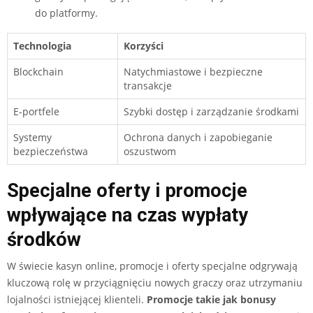
do platformy.
Technologia
Korzyści
Blockchain
Natychmiastowe i bezpieczne
transakcje
E-portfele
Szybki dostęp i zarządzanie środkami
Systemy
Ochrona danych i zapobieganie
bezpieczeństwa
oszustwom
Specjalne oferty i promocje
wpływające na czas wypłaty
środków
W świecie kasyn online, promocje i oferty specjalne odgrywają
kluczową rolę w przyciągnięciu nowych graczy oraz utrzymaniu
lojalności istniejącej klienteli.
Promocje takie jak bonusy