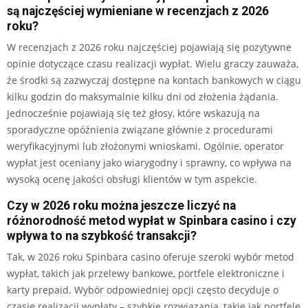
są najczęściej wymieniane w recenzjach z 2026
roku?
W recenzjach z 2026 roku najczęściej pojawiają się pozytywne
opinie dotyczące czasu realizacji wypłat. Wielu graczy zauważa,
że środki są zazwyczaj dostępne na kontach bankowych w ciągu
kilku godzin do maksymalnie kilku dni od złożenia żądania.
Jednocześnie pojawiają się też głosy, które wskazują na
sporadyczne opóźnienia związane głównie z procedurami
weryfikacyjnymi lub złożonymi wnioskami. Ogólnie, operator
wypłat jest oceniany jako wiarygodny i sprawny, co wpływa na
wysoką ocenę jakości obsługi klientów w tym aspekcie.
Czy w 2026 roku można jeszcze liczyć na
różnorodność metod wypłat w Spinbara casino i czy
wpływa to na szybkość transakcji?
Tak, w 2026 roku Spinbara casino oferuje szeroki wybór metod
wypłat, takich jak przelewy bankowe, portfele elektroniczne i
karty prepaid. Wybór odpowiedniej opcji często decyduje o
czasie realizacji wypłaty – szybkie rozwiązania, takie jak portfele