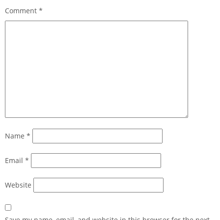
Comment
*
Name
*
Email
*
Website
Save my name, email, and website in this browser for the next