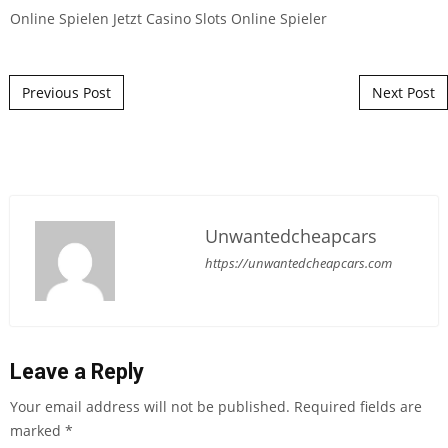
Post navigation
Previous Post
Next Post
Unwantedcheapcars
https://unwantedcheapcars.com
Leave a Reply
Your email address will not be published.
Required fields are
marked
*