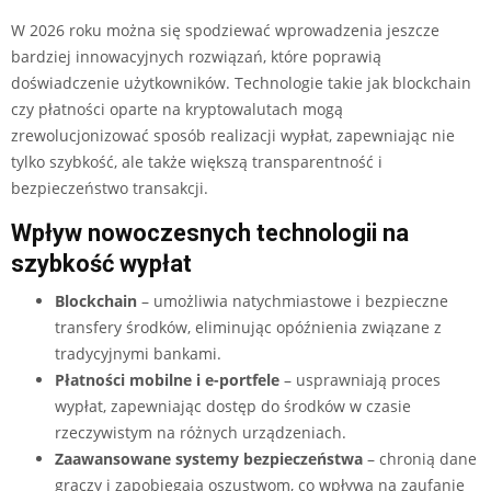
W 2026 roku można się spodziewać wprowadzenia jeszcze
bardziej innowacyjnych rozwiązań, które poprawią
doświadczenie użytkowników. Technologie takie jak blockchain
czy płatności oparte na kryptowalutach mogą
zrewolucjonizować sposób realizacji wypłat, zapewniając nie
tylko szybkość, ale także większą transparentność i
bezpieczeństwo transakcji.
Wpływ nowoczesnych technologii na
szybkość wypłat
Blockchain
– umożliwia natychmiastowe i bezpieczne
transfery środków, eliminując opóźnienia związane z
tradycyjnymi bankami.
Płatności mobilne i e-portfele
– usprawniają proces
wypłat, zapewniając dostęp do środków w czasie
rzeczywistym na różnych urządzeniach.
Zaawansowane systemy bezpieczeństwa
– chronią dane
graczy i zapobiegają oszustwom, co wpływa na zaufanie