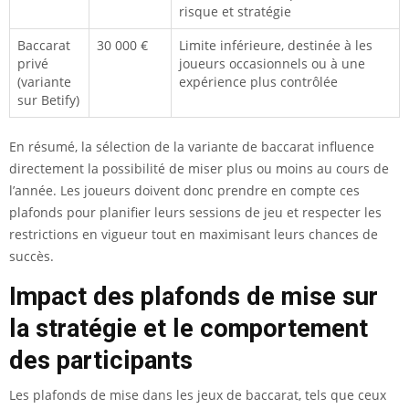
risque et stratégie
Baccarat
30 000 €
Limite inférieure, destinée à les
privé
joueurs occasionnels ou à une
(variante
expérience plus contrôlée
sur Betify)
En résumé, la sélection de la variante de baccarat influence
directement la possibilité de miser plus ou moins au cours de
l’année. Les joueurs doivent donc prendre en compte ces
plafonds pour planifier leurs sessions de jeu et respecter les
restrictions en vigueur tout en maximisant leurs chances de
succès.
Impact des plafonds de mise sur
la stratégie et le comportement
des participants
Les plafonds de mise dans les jeux de baccarat, tels que ceux