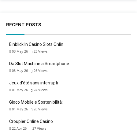
RECENT POSTS
Einblick In Casino Slots Onlin
03 May 26
23
Views
Da Slot Machine a Smartphone:
03 May 26
26
Views
Jeux d’été sans interrupti
01 May 26
24
Views
Gioco Mobile e Sostenibilità:
01 May 26
26
Views
Croupier Online Casino
22 Apr 26
27
Views