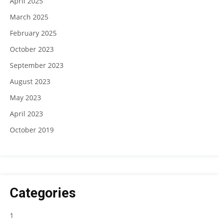
April 2025
March 2025
February 2025
October 2023
September 2023
August 2023
May 2023
April 2023
October 2019
Categories
1