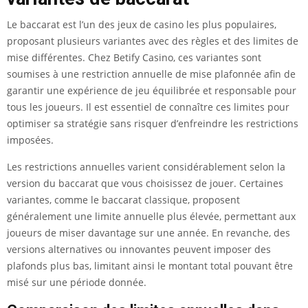
Le baccarat est l’un des jeux de casino les plus populaires,
proposant plusieurs variantes avec des règles et des limites de
mise différentes. Chez Betify Casino, ces variantes sont
soumises à une restriction annuelle de mise plafonnée afin de
garantir une expérience de jeu équilibrée et responsable pour
tous les joueurs. Il est essentiel de connaître ces limites pour
optimiser sa stratégie sans risquer d’enfreindre les restrictions
imposées.
Les restrictions annuelles varient considérablement selon la
version du baccarat que vous choisissez de jouer. Certaines
variantes, comme le baccarat classique, proposent
généralement une limite annuelle plus élevée, permettant aux
joueurs de miser davantage sur une année. En revanche, des
versions alternatives ou innovantes peuvent imposer des
plafonds plus bas, limitant ainsi le montant total pouvant être
misé sur une période donnée.