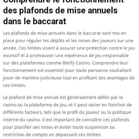
des plafonds de mise annuels
dans le baccarat
Les plafonds de mise annuels dans le baccarat sont mis en
place pour réguler les dépôts et les mises des joueurs sur une
année. Ces limites visent à assurer une protection contre le jeu
excessif et à promouvoir une expérience de jeu responsable
sur des plateformes comme Betify Casino. Comprendre leur
fonctionnement est essentiel pour toute personne souhaitant
jouer de manière judicieuse tout en profitant des avantages de
ces limites.
Le plafond de mise annuel est généralement défini par le
casino ou la plateforme de jeu, et il peut varier en fonction de
différents facteurs, tels que le profil du joueur ou la politique
interne du casino. Il est important de connaître ces plafonds
pour planifier ses mises et éviter toute suspension ou
restriction de compte en dépassant ces limites.