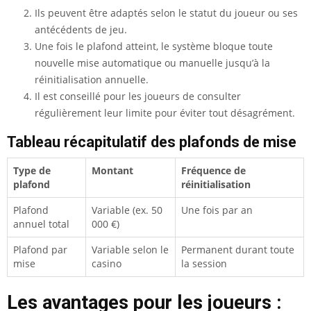
Ils peuvent être adaptés selon le statut du joueur ou ses
antécédents de jeu.
Une fois le plafond atteint, le système bloque toute
nouvelle mise automatique ou manuelle jusqu’à la
réinitialisation annuelle.
Il est conseillé pour les joueurs de consulter
régulièrement leur limite pour éviter tout désagrément.
Tableau récapitulatif des plafonds de mise
Type de
Montant
Fréquence de
plafond
réinitialisation
Plafond
Variable (ex. 50
Une fois par an
annuel total
000 €)
Plafond par
Variable selon le
Permanent durant toute
mise
casino
la session
Les avantages pour les joueurs :