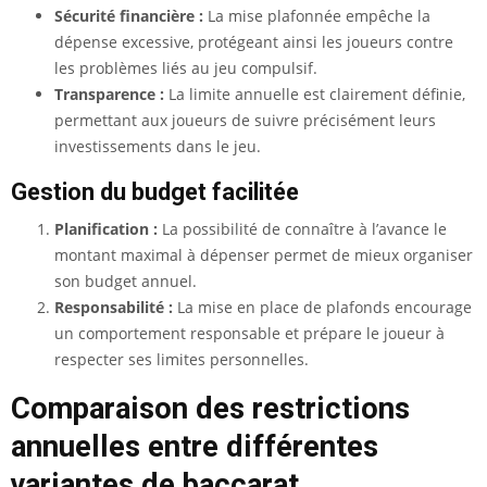
Sécurité financière :
La mise plafonnée empêche la
dépense excessive, protégeant ainsi les joueurs contre
les problèmes liés au jeu compulsif.
Transparence :
La limite annuelle est clairement définie,
permettant aux joueurs de suivre précisément leurs
investissements dans le jeu.
Gestion du budget facilitée
Planification :
La possibilité de connaître à l’avance le
montant maximal à dépenser permet de mieux organiser
son budget annuel.
Responsabilité :
La mise en place de plafonds encourage
un comportement responsable et prépare le joueur à
respecter ses limites personnelles.
Comparaison des restrictions
annuelles entre différentes
variantes de baccarat