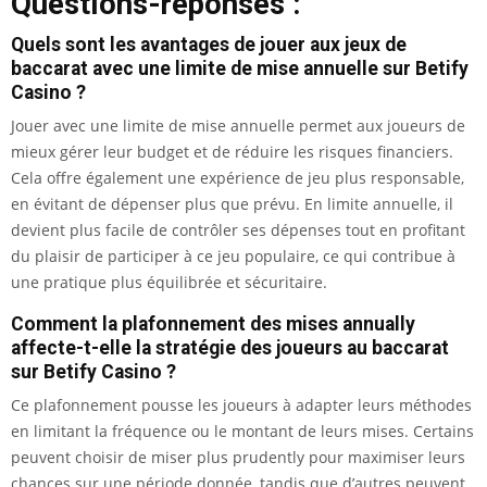
Questions-réponses :
Quels sont les avantages de jouer aux jeux de
baccarat avec une limite de mise annuelle sur Betify
Casino ?
Jouer avec une limite de mise annuelle permet aux joueurs de
mieux gérer leur budget et de réduire les risques financiers.
Cela offre également une expérience de jeu plus responsable,
en évitant de dépenser plus que prévu. En limite annuelle, il
devient plus facile de contrôler ses dépenses tout en profitant
du plaisir de participer à ce jeu populaire, ce qui contribue à
une pratique plus équilibrée et sécuritaire.
Comment la plafonnement des mises annually
affecte-t-elle la stratégie des joueurs au baccarat
sur Betify Casino ?
Ce plafonnement pousse les joueurs à adapter leurs méthodes
en limitant la fréquence ou le montant de leurs mises. Certains
peuvent choisir de miser plus prudently pour maximiser leurs
chances sur une période donnée, tandis que d’autres peuvent