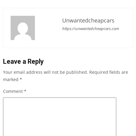
Unwantedcheapcars
https://unwantedcheapcars.com
Leave a Reply
Your email address will not be published.
Required fields are
marked
*
Comment
*