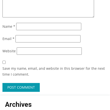
Name
*
Email
*
Website
Save my name, email, and website in this browser for the next
time I comment.
Archives