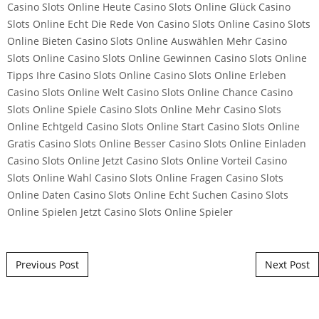
Post navigation
Previous Post
Next Post