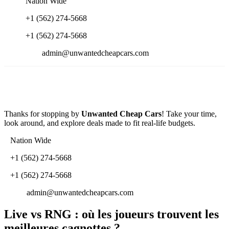
Nation Wide
+1 (562) 274-5668
+1 (562) 274-5668
admin@unwantedcheapcars.com
Thanks for stopping by
Unwanted Cheap Cars
! Take your time,
look around, and explore deals made to fit real-life budgets.
Nation Wide
+1 (562) 274-5668
+1 (562) 274-5668
admin@unwantedcheapcars.com
Live vs RNG : où les joueurs trouvent les
meilleures cagnottes ?