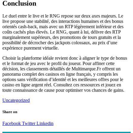
Conclusion
Le duel entre le live et le RNG repose sur deux axes majeurs. Le
live propose une stabilité, des interactions humaines et des bonus
orientés cash‑back, mais avec un RTP légèrement inférieur et des
coûts cachés plus élevés. Le RNG, quant à lui, délivre des RTP
marginalement supérieurs, des promotions de tours gratuits et la
possibilité de décrocher des jackpots colossaux, au prix d’une
expérience purement virtuelle.
Choisir la plateforme idéale revient donc à aligner le type de bonus
et le format de jeu avec le profil du joueur. Pour affiner cette
décision, les classements détaillés de Multimarque.Fr offrent un
panorama complet des casinos en ligne français, y compris les
options sans vérification d’identité et les meilleures offres pour le
casino en ligne argent réel. Consultez ces ressources et jouez en
toute connaissance de cause pour optimiser vos chances de gains.
Uncategorized
Share on
Facebook
Twitter
Linkedin