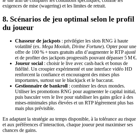
le site afin de comparer les conditions spécifiques, comme les
exigences de mise (wagering) et les limites de retrait.
8. Scénarios de jeu optimal selon le profil
du joueur
Chasseur de jackpots
: privilégier les slots RNG à haute
volatilité (ex.
Mega Moolah
,
Divine Fortune
). Opter pour une
offre de 100 % + tours gratuits afin d’augmenter le RTP ajusté
et de profiter des jackpots progressifs pouvant dépasser 5 M €.
Joueur social
: choisir le live avec cash‑back et bonus de
fidélité. Un croupier expérimenté et une interface vidéo HD
renforcent la confiance et encouragent des mises plus
importantes, surtout sur le blackjack et le baccarat.
Gestionnaire de bankroll
: combiner les deux mondes.
Utiliser les promotions RNG pour augmenter le capital initial,
puis basculer vers le live pour stabiliser les gains grâce à des
mises‑minimales plus élevées et un RTP légèrement plus bas
mais plus prévisible.
En adaptant la stratégie au temps disponible, à la tolérance au risque
et aux préférences d’interaction, chaque joueur peut maximiser ses
chances de gains.