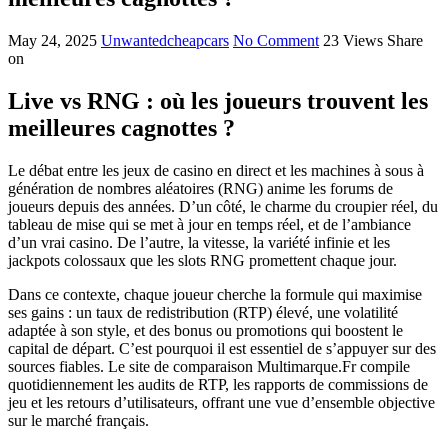
May 24, 2025
Unwantedcheapcars
No Comment
23
Views
Share
on
Live vs RNG : où les joueurs trouvent les
meilleures cagnottes ?
Le débat entre les jeux de casino en direct et les machines à sous à
génération de nombres aléatoires (RNG) anime les forums de
joueurs depuis des années. D’un côté, le charme du croupier réel, du
tableau de mise qui se met à jour en temps réel, et de l’ambiance
d’un vrai casino. De l’autre, la vitesse, la variété infinie et les
jackpots colossaux que les slots RNG promettent chaque jour.
Dans ce contexte, chaque joueur cherche la formule qui maximise
ses gains : un taux de redistribution (RTP) élevé, une volatilité
adaptée à son style, et des bonus ou promotions qui boostent le
capital de départ. C’est pourquoi il est essentiel de s’appuyer sur des
sources fiables. Le site de comparaison Multimarque.Fr compile
quotidiennement les audits de RTP, les rapports de commissions de
jeu et les retours d’utilisateurs, offrant une vue d’ensemble objective
sur le marché français.