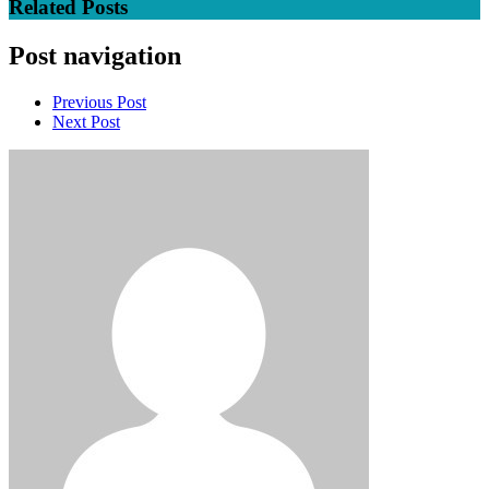
Related Posts
Post navigation
Previous Post
Next Post