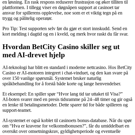
en løsning. En rask respons reduserer frustrasjon og øker tilliten til
plattformen. I tillegg viser en døgnåpen support at casinoet tar
ansvar for spillerens opplevelse, noe som er et viktig tegn på en
trygg og pålitelig operatør.
Pro Tip: Test supporten selv før du gjør et stort innskudd. Send en
kort melding i dagtid og en i kveld, og merk hvor raskt du får svar.
Hvordan BetCity Casino skiller seg ut
med AI‑drevet hjelp
AI‑teknologi har blitt en standard i moderne nettcasino. Hos BetCity
Casino er AI‑motoren integrert i chat‑vinduet, og den kan svare på
over 150 vanlige spørsmål. Systemet bruker naturlig
språkbehandling for å forstå både korte og lange henvendelser.
Et eksempel: En spiller spør “Hvor lang tid tar uttaket til Visa?”
AI‑boten svarer med en presis tidsramme på 24–48 timer og gir også
en lenke til betalingsmetoder. Dette sparer tid for både spilleren og
support‑teamet.
AI‑systemet er også koblet til casinoets bonus‑database. Når du spør
om “Hva er kravene for velkomstbonusen?”, får du umiddelbart en
oversikt over omsetningskrav, gyldighetsperiode og eventuelle