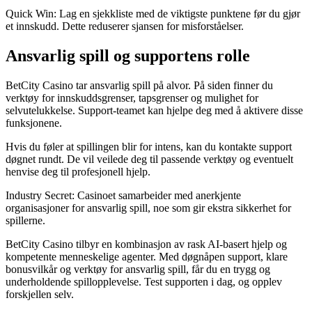
Quick Win: Lag en sjekkliste med de viktigste punktene før du gjør
et innskudd. Dette reduserer sjansen for misforståelser.
Ansvarlig spill og supportens rolle
BetCity Casino tar ansvarlig spill på alvor. På siden finner du
verktøy for innskuddsgrenser, tapsgrenser og mulighet for
selvutelukkelse. Support‑teamet kan hjelpe deg med å aktivere disse
funksjonene.
Hvis du føler at spillingen blir for intens, kan du kontakte support
døgnet rundt. De vil veilede deg til passende verktøy og eventuelt
henvise deg til profesjonell hjelp.
Industry Secret: Casinoet samarbeider med anerkjente
organisasjoner for ansvarlig spill, noe som gir ekstra sikkerhet for
spillerne.
BetCity Casino tilbyr en kombinasjon av rask AI‑basert hjelp og
kompetente menneskelige agenter. Med døgnåpen support, klare
bonusvilkår og verktøy for ansvarlig spill, får du en trygg og
underholdende spillopplevelse. Test supporten i dag, og opplev
forskjellen selv.