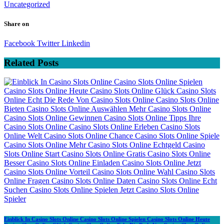
Uncategorized
Share on
Facebook
Twitter
Linkedin
Related Posts
Einblick In Casino Slots Online Casino Slots Online Spielen Casino Slots Online Heute