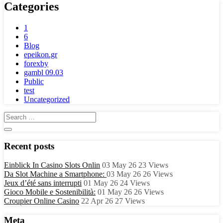
Categories
1
6
Blog
epeikon.gr
forexby
gambl 09.03
Public
test
Uncategorized
Recent posts
Einblick In Casino Slots Onlin
03 May 26
23
Views
Da Slot Machine a Smartphone:
03 May 26
26
Views
Jeux d’été sans interrupti
01 May 26
24
Views
Gioco Mobile e Sostenibilità:
01 May 26
26
Views
Croupier Online Casino
22 Apr 26
27
Views
Meta