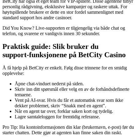
BetCity har også et eget team for VIP‑spillere. Disse agentene tilbyr
personlig rådgivning, eksklusive kampanjer og raskere uttak. For
høytspillende brukere er dette en stor fordel sammenlignet med
standard support hos andre casinoer.
Did You Know? Live‑supporten er tilgjengelig via både chat og
telefon, og svarene er vanligvis innen 30 sekunder.
Praktisk guide: Slik bruker du
support‑funksjonene på BetCity Casino
Å få hjelp på BetCity er enkelt. Følg disse trinnene for en smidig
opplevelse:
Åpne chat‑vinduet nederst på siden.
Skriv inn ditt spørsmål eller velg en av de forhåndsdefinerte
temaene.
Vent på AI‑svar. Hvis du får et automatisk svar som ikke
dekker problemet, skriv “Snakk med en agent”.
Når en agent tar over, forklar saken kort og tydelig.
Lagre samtaleloggen for fremtidig referanse.
Pro Tip: Ha kontoinformasjonen din klar (brukernavn, e‑post) før du
starter chatten. Dette gjør at agenten kan finne saken din raskt.