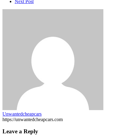
Next Post
Unwantedcheapcars
https://unwantedcheapcars.com
Leave a Reply