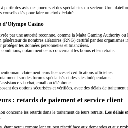
no à partir des avis des joueurs et des spécialistes du secteur. Une plat
es conseils clés pour faire un choix éclairé.
ité d’Olympe Casino
élivrée par une autorité reconnue, comme la Malta Gaming Authority o
n générateur de nombres aléatoires (RNG) certifié par des organismes 
r protéger les données personnelles et financières.
t conditions, notamment ceux concernant les bonus et les retraits.
entionnant clairement leurs licences et certifications officielles.
otamment sur des forums spécialisés et des sites indépendants.
l’assistance via chat, email ou téléphone.
osant des options sécurisées et vérifiées, avec des délais de traitement 
urs : retards de paiement et service client
n concerne les retards dans le traitement de leurs retraits.
Les délais e
.
ions, étant perçu comme lent ou peu réactif face aux demandes et aux pr