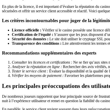
En plus de la licence, il est important d’évaluer la réputation du casi
sécurisées et offrir un service client accessible et réactif. Voici quelqu
Les critères incontournables pour juger de la légitim
Licence officielle :
Vérifier si le casino possède une licence d
Certification de l’équité :
S’assurer que les jeux disposent d’u
Sécurité des données :
Le site doit utiliser le cryptage SSL pou
Transparence des conditions :
Lire attentivement les termes e
Recommandations supplémentaires des experts
Consulter les licences et certifications :
Ne se fier qu’aux sites m
Analyser la réputation en ligne :
Rechercher des avis vérifiés, n
Tester le service client :
Évaluer la disponibilité et la qualité de 
Vérifier les moyens de paiement :
Favoriser les plateformes prop
Les principales préoccupations des utilisate
De nombreux joueurs rapportent que leur principale source de frustratio
nuit à l’expérience utilisateur et remet en question la fiabilité du casino
En parallèle, le service client revient souvent dans leurs préoccupat