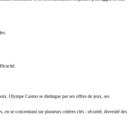
les.
ficacité.
 choix. Olympe Casino se distingue par ses offres de jeux, ses
 se concentrant sur plusieurs critères clés : sécurité, diversité des