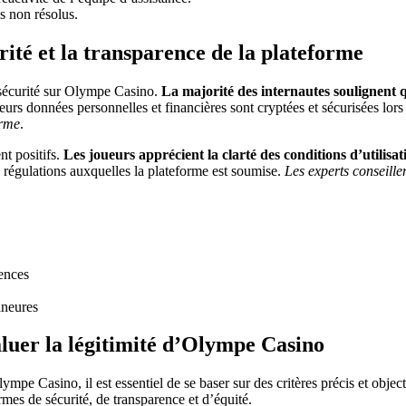
es non résolus.
rité et la transparence de la plateforme
 sécurité sur Olympe Casino.
La majorité des internautes soulignent q
 leurs données personnelles et financières sont cryptées et sécurisées lor
orme
.
t positifs.
Les joueurs apprécient la clarté des conditions d’utilisa
es régulations auxquelles la plateforme est soumise.
Les experts conseille
cences
ineures
luer la légitimité d’Olympe Casino
Olympe Casino, il est essentiel de se baser sur des critères précis et obj
ormes de sécurité, de transparence et d’équité.