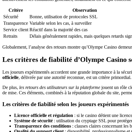
Critère
Observation
Sécurité
Bonne, utilisation de protocoles SSL
Transparence
Variable selon les cas, à surveiller
Service client
Réactif dans la majorité des cas
Retraits
Délais généralement rapides, mais quelques retards sig
Globalement, l’analyse des retours montre qu’Olympe Casino demeure une
Les critères de fiabilité d’Olympe Casino 
Les joueurs expérimentés accordent une grande importance à la sécurit
officielle
, délivrée par une autorité reconnue, est un critère primordial
De plus,
les retours des utilisateurs sur la plateforme
jouent un rôle cl
de mise. Ces éléments, combinés à la réputation globale du site, permet
Les critères de fiabilité selon les joueurs expérimentés
Licence officielle et régulation
: si le casino détient une licenc
Système de sécurité
: utilisation du cryptage SSL pour protéger
Transparence des conditions
: clauses claires concernant les bo
Qualité du support client
: disponibilité, professionnalisme et 