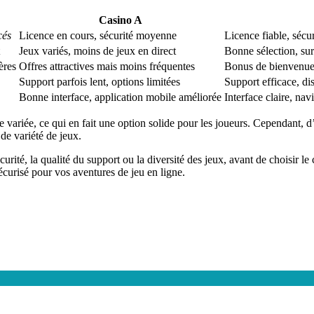
Casino A
cés
Licence en cours, sécurité moyenne
Licence fiable, sécur
Jeux variés, moins de jeux en direct
Bonne sélection, sur
ères
Offres attractives mais moins fréquentes
Bonus de bienvenue c
Support parfois lent, options limitées
Support efficace, di
Bonne interface, application mobile améliorée
Interface claire, nav
 variée, ce qui en fait une option solide pour les joueurs. Cependant, 
de variété de jeux.
curité, la qualité du support ou la diversité des jeux, avant de choisir l
curisé pour vos aventures de jeu en ligne.