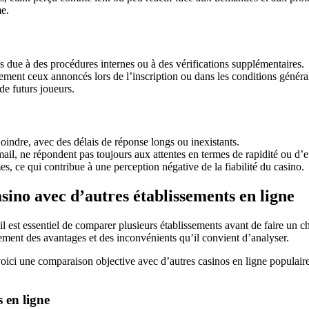
me.
ois due à des procédures internes ou à des vérifications supplémentaires.
ment ceux annoncés lors de l’inscription ou dans les conditions généra
de futurs joueurs.
 joindre, avec des délais de réponse longs ou inexistants.
l, ne répondent pas toujours aux attentes en termes de rapidité ou d’ef
s, ce qui contribue à une perception négative de la fiabilité du casino.
no avec d’autres établissements en ligne
e, il est essentiel de comparer plusieurs établissements avant de faire un
ement des avantages et des inconvénients qu’il convient d’analyser.
 une comparaison objective avec d’autres casinos en ligne populaires, en
 en ligne