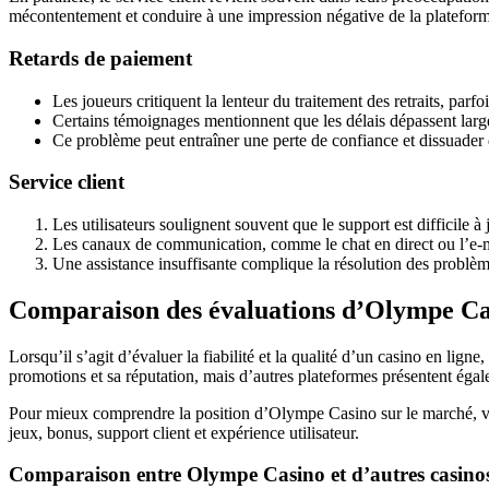
mécontentement et conduire à une impression négative de la platefor
Retards de paiement
Les joueurs critiquent la lenteur du traitement des retraits, parf
Certains témoignages mentionnent que les délais dépassent large
Ce problème peut entraîner une perte de confiance et dissuader 
Service client
Les utilisateurs soulignent souvent que le support est difficile à
Les canaux de communication, comme le chat en direct ou l’e-mai
Une assistance insuffisante complique la résolution des problème
Comparaison des évaluations d’Olympe Casi
Lorsqu’il s’agit d’évaluer la fiabilité et la qualité d’un casino en lign
promotions et sa réputation, mais d’autres plateformes présentent égal
Pour mieux comprendre la position d’Olympe Casino sur le marché, voici
jeux, bonus, support client et expérience utilisateur.
Comparaison entre Olympe Casino et d’autres casinos