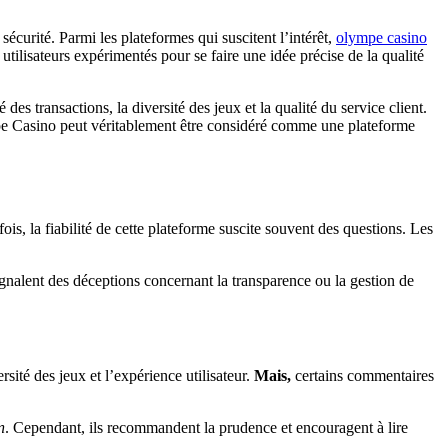
sécurité. Parmi les plateformes qui suscitent l’intérêt,
olympe casino
utilisateurs expérimentés pour se faire une idée précise de la qualité
 des transactions, la diversité des jeux et la qualité du service client.
mpe Casino peut véritablement être considéré comme une plateforme
, la fiabilité de cette plateforme suscite souvent des questions. Les
 signalent des déceptions concernant la transparence ou la gestion de
rsité des jeux et l’expérience utilisateur.
Mais,
certains commentaires
n
. Cependant, ils recommandent la prudence et encouragent à lire