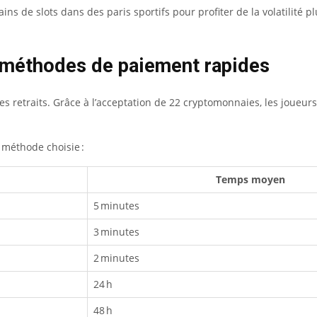
ns de slots dans des paris sportifs pour profiter de la volatilité pl
x méthodes de paiement rapides
es retraits. Grâce à l’acceptation de 22 cryptomonnaies, les joueu
 méthode choisie :
Temps moyen
5 minutes
3 minutes
2 minutes
24 h
48 h