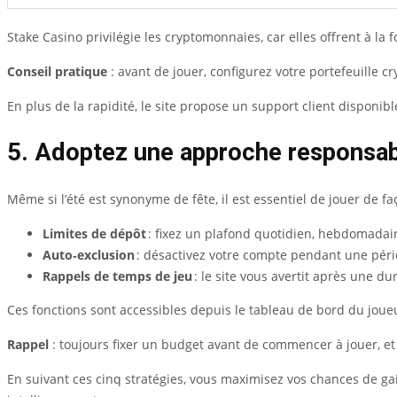
Stake Casino privilégie les cryptomonnaies, car elles offrent à la fo
Conseil pratique
: avant de jouer, configurez votre portefeuille cry
En plus de la rapidité, le site propose un support client disponi
5. Adoptez une approche responsab
Même si l’été est synonyme de fête, il est essentiel de jouer de f
Limites de dépôt
: fixez un plafond quotidien, hebdomadai
Auto‑exclusion
: désactivez votre compte pendant une pér
Rappels de temps de jeu
: le site vous avertit après une du
Ces fonctions sont accessibles depuis le tableau de bord du joueur
Rappel
: toujours fixer un budget avant de commencer à jouer, et 
En suivant ces cinq stratégies, vous maximisez vos chances de gains