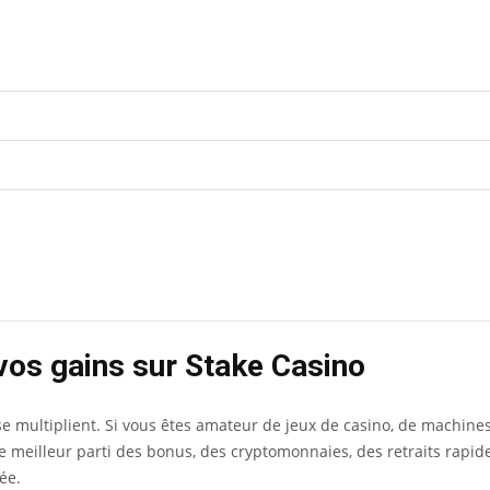
 sur Stake Casino
vos gains sur Stake Casino
 se multiplient. Si vous êtes amateur de jeux de casino, de machines
e meilleur parti des bonus, des cryptomonnaies, des retraits rapid
ée.