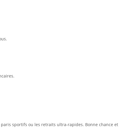
ous.
ncaires.
 paris sportifs ou les retraits ultra‑rapides. Bonne chance et