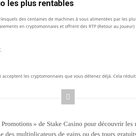
o les plus rentables
 lesquels des centaines de machines à sous alimentées par les plu
iements en cryptomonnaies et offrent des RTP (Retour au Joueur) 
C.
i acceptent les cryptomonnaies que vous détenez déjà. Cela réduit l
 « Promotions » de Stake Casino pour découvrir le
e des multiplicateurs de gains ou des tours gratuits