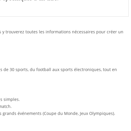
s y trouverez toutes les informations nécessaires pour créer un
 de 30 sports, du football aux sports électroniques, tout en
es simples.
match.
 les grands événements (Coupe du Monde, Jeux Olympiques).