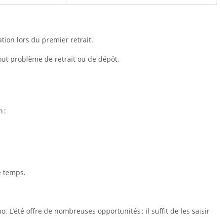
ation lors du premier retrait.
tout problème de retrait ou de dépôt.
 :
e temps.
 L’été offre de nombreuses opportunités ; il suffit de les saisir