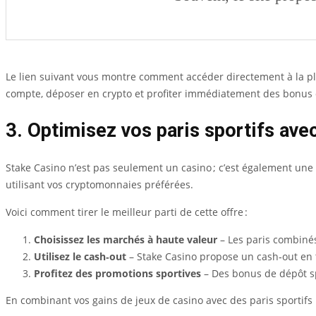
Le lien suivant vous montre comment accéder directement à la p
compte, déposer en crypto et profiter immédiatement des bonus 
3. Optimisez vos paris sportifs av
Stake Casino n’est pas seulement un casino ; c’est également une 
utilisant vos cryptomonnaies préférées.
Voici comment tirer le meilleur parti de cette offre :
Choisissez les marchés à haute valeur
– Les paris combinés
Utilisez le cash‑out
– Stake Casino propose un cash‑out en t
Profitez des promotions sportives
– Des bonus de dépôt sp
En combinant vos gains de jeux de casino avec des paris sportifs b