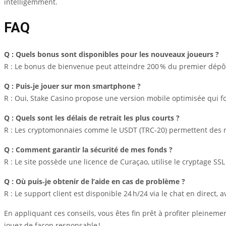
intelligemment.
FAQ
Q : Quels bonus sont disponibles pour les nouveaux joueurs ?
R : Le bonus de bienvenue peut atteindre 200 % du premier dépôt, 
Q : Puis‑je jouer sur mon smartphone ?
R : Oui, Stake Casino propose une version mobile optimisée qui f
Q : Quels sont les délais de retrait les plus courts ?
R : Les cryptomonnaies comme le USDT (TRC‑20) permettent des re
Q : Comment garantir la sécurité de mes fonds ?
R : Le site possède une licence de Curaçao, utilise le cryptage SSL
Q : Où puis‑je obtenir de l’aide en cas de problème ?
R : Le support client est disponible 24 h/24 via le chat en direct
En appliquant ces conseils, vous êtes fin prêt à profiter pleinemen
jouez de façon responsable !