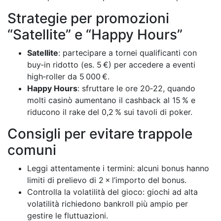
Strategie per promozioni
“Satellite” e “Happy Hours”
Satellite
: partecipare a tornei qualificanti con
buy‑in ridotto (es. 5 €) per accedere a eventi
high‑roller da 5 000 €.
Happy Hours
: sfruttare le ore 20‑22, quando
molti casinò aumentano il cashback al 15 % e
riducono il rake del 0,2 % sui tavoli di poker.
Consigli per evitare trappole
comuni
Leggi attentamente i termini: alcuni bonus hanno
limiti di prelievo di 2 × l’importo del bonus.
Controlla la volatilità del gioco: giochi ad alta
volatilità richiedono bankroll più ampio per
gestire le fluttuazioni.