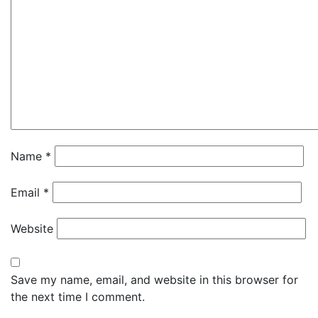
Name
*
Email
*
Website
Save my name, email, and website in this browser for
the next time I comment.