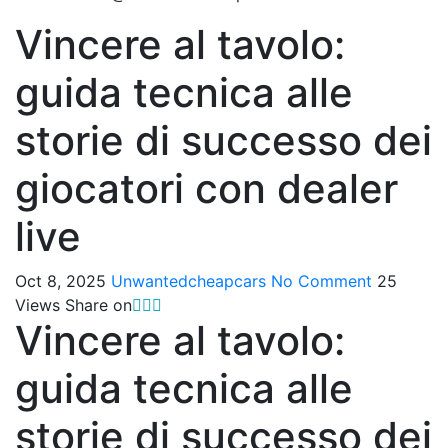
Vincere al tavolo:
guida tecnica alle
storie di successo dei
giocatori con dealer
live
Oct 8, 2025
Unwantedcheapcars
No Comment
25
Views
Share on
Vincere al tavolo:
guida tecnica alle
storie di successo dei