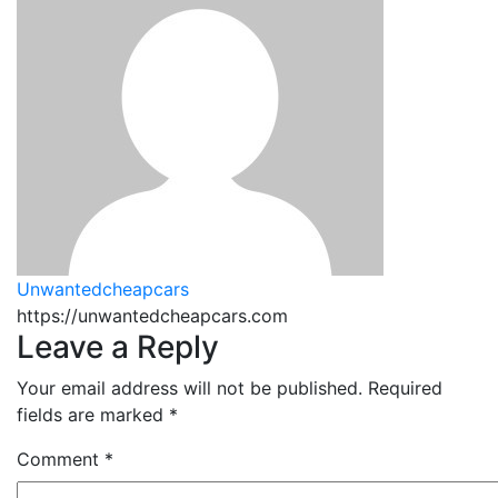
Unwantedcheapcars
https://unwantedcheapcars.com
Leave a Reply
Your email address will not be published.
Required
fields are marked
*
Comment
*