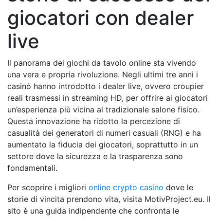
giocatori con dealer
live
Il panorama dei giochi da tavolo online sta vivendo
una vera e propria rivoluzione. Negli ultimi tre anni i
casinò hanno introdotto i dealer live, ovvero croupier
reali trasmessi in streaming HD, per offrire ai giocatori
un’esperienza più vicina al tradizionale salone fisico.
Questa innovazione ha ridotto la percezione di
casualità dei generatori di numeri casuali (RNG) e ha
aumentato la fiducia dei giocatori, soprattutto in un
settore dove la sicurezza e la trasparenza sono
fondamentali.
Per scoprire i migliori
online crypto casino
dove le
storie di vincita prendono vita, visita MotivProject.eu. Il
sito è una guida indipendente che confronta le