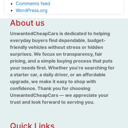
Comments feed
WordPress.org
About us
UnwantedCheapCars is dedicated to helping
everyday buyers find dependable, budget-
friendly vehicles without stress or hidden
surprises. We focus on transparency, fair
pricing, and a simple buying process that puts
your needs first. Whether you’re searching for
a starter car, a daily driver, or an affordable
upgrade, we make it easy to shop with
confidence. Thank you for choosing
UnwantedCheapCars — we appreciate your
trust and look forward to serving you.
Quick Links