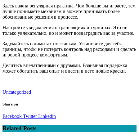
Здесь важна регулярная практика. Чем больше вы играете, тем
лучше понимаете механизм и можете принимать более
обоснованные решения в процессе.
Настройте уведомления о трансляциях и турнирах. Это не
только увлекательно, но и может вознаградить вас за участие.
Задумайтесь о лимитах по ставкам. Установите для себя
границы, чтобы не потерять контроль над расходами и сделать
игровой процесс комфортным.
Делитесь впечатлениями с друзьями. Взаимная поддержка
может обогатить ваш опыт и внести в него новые краски.
Uncategorized
Share on
Facebook
Twitter
Linkedin
Related Posts