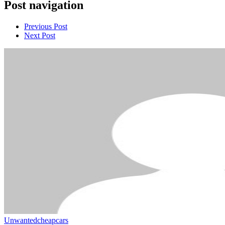
Post navigation
Previous Post
Next Post
Unwantedcheapcars