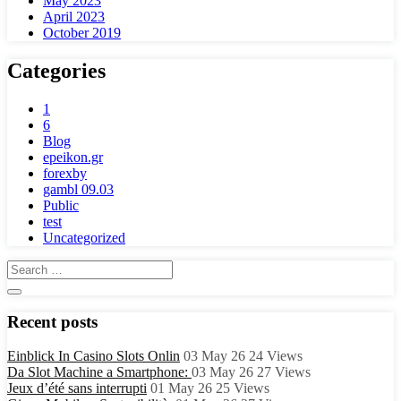
May 2023
April 2023
October 2019
Categories
1
6
Blog
epeikon.gr
forexby
gambl 09.03
Public
test
Uncategorized
Recent posts
Einblick In Casino Slots Onlin
03 May 26
24
Views
Da Slot Machine a Smartphone:
03 May 26
27
Views
Jeux d’été sans interrupti
01 May 26
25
Views