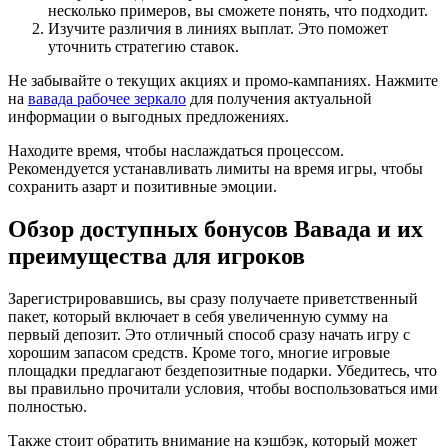
несколько примеров, вы сможете понять, что подходит.
Изучите различия в линиях выплат. Это поможет
уточнить стратегию ставок.
Не забывайте о текущих акциях и промо-кампаниях. Нажмите
на
вавада рабочее зеркало
для получения актуальной
информации о выгодных предложениях.
Находите время, чтобы наслаждаться процессом.
Рекомендуется устанавливать лимиты на время игры, чтобы
сохранить азарт и позитивные эмоции.
Обзор доступных бонусов Вавада и их
преимущества для игроков
Зарегистрировавшись, вы сразу получаете приветственный
пакет, который включает в себя увеличенную сумму на
первый депозит. Это отличный способ сразу начать игру с
хорошим запасом средств. Кроме того, многие игровые
площадки предлагают бездепозитные подарки. Убедитесь, что
вы правильно прочитали условия, чтобы воспользоваться ими
полностью.
Также стоит обратить внимание на кэшбэк, который может