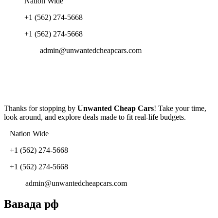
Nation Wide
+1 (562) 274-5668
+1 (562) 274-5668
admin@unwantedcheapcars.com
Thanks for stopping by
Unwanted Cheap Cars
! Take your time,
look around, and explore deals made to fit real-life budgets.
Nation Wide
+1 (562) 274-5668
+1 (562) 274-5668
admin@unwantedcheapcars.com
Вавада рф