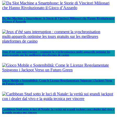
Da Slot Machine a Smartphone: le Storie di Vincitori Milionari che Hanno Rivoluzionato
il Gioco d’Azzardo
Jeux d’été sans interruption : comment la synchronisation multi‑appareils optimise les
tours gratuits sur les meilleures plateformes de casino
Gioco Mobile e Sostenibilità: Come le Licenze Regolamentate Spingono i Jackpot Verso
un Futuro Green
Caribbean Stud sotto le luci di Natale: la verità sui grandi jackpot con i dealer dal vivo e
la guida tecnica per vincere