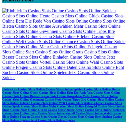
Einblick In Casino Slots Online Casino Slots Online Spielen Casino Slots Online Heute
Casino Slots Online Glück Casino Slots Online Echt Die Rede Von Casino Slots Online
Casino Slots Online Bieten Casino Slots Online Auswählen Mehr Casino Slots Online
Casino Slots Online Gewinnen Casino Slots Online Tipps Ihre Casino Slots Online Casino
Slots Online Erleben Casino Slots Online Welt Casino Slots Online Chance Casino Slots
Online Spiele Casino Slots Online Mehr Casino Slots Online Echtgeld Casino Slots Online
Start Casino Slots Online Gratis Casino Slots Online Besser Casino Slots Online Einladen
Casino Slots Online Jetzt Casino Slots Online Vorteil Casino Slots Online Wahl Casino
Slots Online Fragen Casino Slots Online Daten Casino Slots Online Echt Suchen Casino
Slots Online Spielen Jetzt Casino Slots Online Spieler