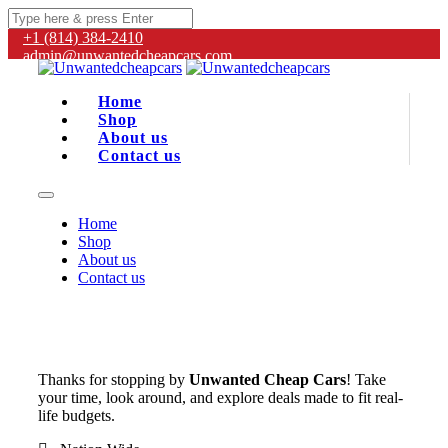
+1 (814) 384‑2410
admin@unwantedcheapcars.com
Home
Shop
About us
Contact us
Home
Shop
About us
Contact us
Thanks for stopping by
Unwanted Cheap Cars
! Take
your time, look around, and explore deals made to fit real-
life budgets.