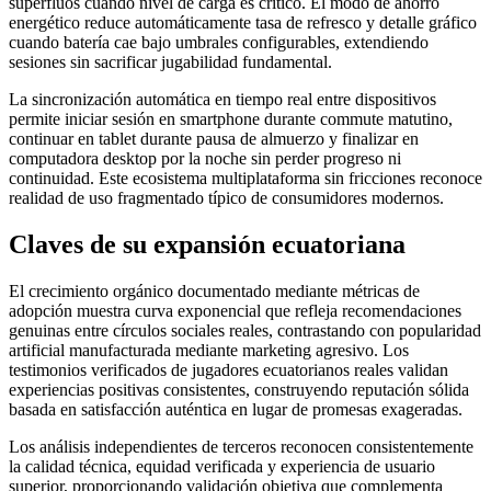
superfluos cuando nivel de carga es crítico. El modo de ahorro
energético reduce automáticamente tasa de refresco y detalle gráfico
cuando batería cae bajo umbrales configurables, extendiendo
sesiones sin sacrificar jugabilidad fundamental.
La sincronización automática en tiempo real entre dispositivos
permite iniciar sesión en smartphone durante commute matutino,
continuar en tablet durante pausa de almuerzo y finalizar en
computadora desktop por la noche sin perder progreso ni
continuidad. Este ecosistema multiplataforma sin fricciones reconoce
realidad de uso fragmentado típico de consumidores modernos.
Claves de su expansión ecuatoriana
El crecimiento orgánico documentado mediante métricas de
adopción muestra curva exponencial que refleja recomendaciones
genuinas entre círculos sociales reales, contrastando con popularidad
artificial manufacturada mediante marketing agresivo. Los
testimonios verificados de jugadores ecuatorianos reales validan
experiencias positivas consistentes, construyendo reputación sólida
basada en satisfacción auténtica en lugar de promesas exageradas.
Los análisis independientes de terceros reconocen consistentemente
la calidad técnica, equidad verificada y experiencia de usuario
superior, proporcionando validación objetiva que complementa