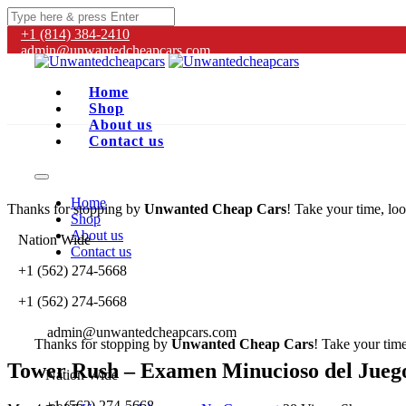
+1 (814) 384‑2410
admin@unwantedcheapcars.com
Home
Shop
About us
Contact us
Home
Thanks for stopping by
Unwanted Cheap Cars
! Take your time, loo
Shop
About us
Nation Wide
Contact us
+1 (562) 274-5668
+1 (562) 274-5668
admin@unwantedcheapcars.com
Thanks for stopping by
Unwanted Cheap Cars
! Take your time
Tower Rush – Examen Minucioso del Jueg
Nation Wide
+1 (562) 274-5668