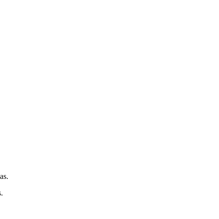
as.
.