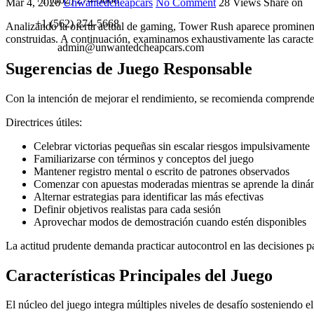
Mar 4, 2026
Unwantedcheapcars
No Comment
28
Views
Share on
+1 (562) 274-5668
Analizando la oferta actual de gaming, Tower Rush aparece prominent
construidas. A continuación, examinamos exhaustivamente las caracte
admin@unwantedcheapcars.com
Sugerencias de Juego Responsable
Con la intención de mejorar el rendimiento, se recomienda comprender 
Directrices útiles:
Celebrar victorias pequeñas sin escalar riesgos impulsivamente
Familiarizarse con términos y conceptos del juego
Mantener registro mental o escrito de patrones observados
Comenzar con apuestas moderadas mientras se aprende la diná
Alternar estrategias para identificar las más efectivas
Definir objetivos realistas para cada sesión
Aprovechar modos de demostración cuando estén disponibles
La actitud prudente demanda practicar autocontrol en las decisiones p
Características Principales del Juego
El núcleo del juego integra múltiples niveles de desafío sosteniendo el 