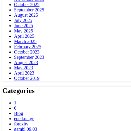
October 2025
September 2025
August 2025
July 2025
June 2025
May 2025
April 2025
March 2025
February 2025
October 2023
September 2023
August 2023
May 2023
April 2023
October 2019
Categories
1
6
Blog
epeikon.gr
forexby
gambl 09.03