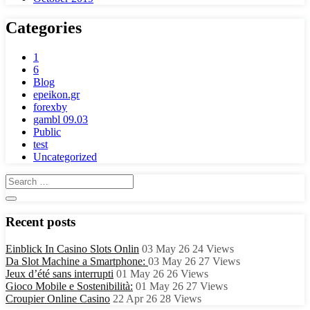
Categories
1
6
Blog
epeikon.gr
forexby
gambl 09.03
Public
test
Uncategorized
Recent posts
Einblick In Casino Slots Onlin
03 May 26
24
Views
Da Slot Machine a Smartphone:
03 May 26
27
Views
Jeux d’été sans interrupti
01 May 26
26
Views
Gioco Mobile e Sostenibilità:
01 May 26
27
Views
Croupier Online Casino
22 Apr 26
28
Views