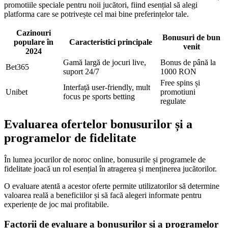
promotiile speciale pentru noii jucători, fiind esențial să alegi
platforma care se potrivește cel mai bine preferințelor tale.
Cazinouri
Bonusuri de bun
populare în
Caracteristici principale
venit
2024
Gamă largă de jocuri live,
Bonus de până la
Bet365
suport 24/7
1000 RON
Free spins și
Interfață user-friendly, mult
Unibet
promotiuni
focus pe sports betting
regulate
Evaluarea ofertelor bonusurilor și a
programelor de fidelitate
În lumea jocurilor de noroc online, bonusurile și programele de
fidelitate joacă un rol esențial în atragerea și menținerea jucătorilor.
O evaluare atentă a acestor oferte permite utilizatorilor să determine
valoarea reală a beneficiilor și să facă alegeri informate pentru
experiențe de joc mai profitabile.
Factorii de evaluare a bonusurilor și a programelor