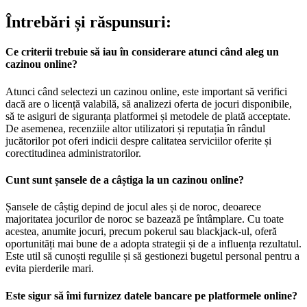
Întrebări și răspunsuri:
Ce criterii trebuie să iau în considerare atunci când aleg un
cazinou online?
Atunci când selectezi un cazinou online, este important să verifici
dacă are o licență valabilă, să analizezi oferta de jocuri disponibile,
să te asiguri de siguranța platformei și metodele de plată acceptate.
De asemenea, recenziile altor utilizatori și reputația în rândul
jucătorilor pot oferi indicii despre calitatea serviciilor oferite și
corectitudinea administratorilor.
Cunt sunt șansele de a câștiga la un cazinou online?
Șansele de câștig depind de jocul ales și de noroc, deoarece
majoritatea jocurilor de noroc se bazează pe întâmplare. Cu toate
acestea, anumite jocuri, precum pokerul sau blackjack-ul, oferă
oportunități mai bune de a adopta strategii și de a influența rezultatul.
Este util să cunoști regulile și să gestionezi bugetul personal pentru a
evita pierderile mari.
Este sigur să îmi furnizez datele bancare pe platformele online?