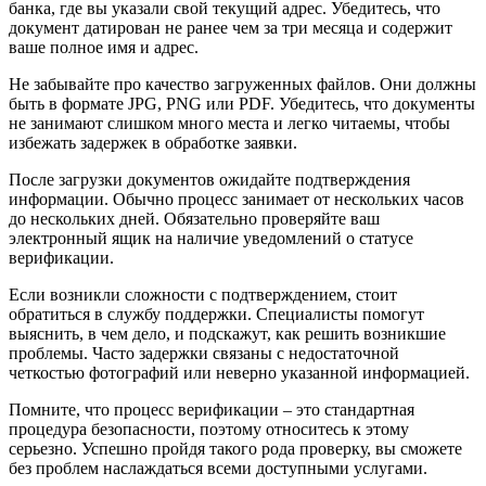
банка, где вы указали свой текущий адрес. Убедитесь, что
документ датирован не ранее чем за три месяца и содержит
ваше полное имя и адрес.
Не забывайте про качество загруженных файлов. Они должны
быть в формате JPG, PNG или PDF. Убедитесь, что документы
не занимают слишком много места и легко читаемы, чтобы
избежать задержек в обработке заявки.
После загрузки документов ожидайте подтверждения
информации. Обычно процесс занимает от нескольких часов
до нескольких дней. Обязательно проверяйте ваш
электронный ящик на наличие уведомлений о статусе
верификации.
Если возникли сложности с подтверждением, стоит
обратиться в службу поддержки. Специалисты помогут
выяснить, в чем дело, и подскажут, как решить возникшие
проблемы. Часто задержки связаны с недостаточной
четкостью фотографий или неверно указанной информацией.
Помните, что процесс верификации – это стандартная
процедура безопасности, поэтому относитесь к этому
серьезно. Успешно пройдя такого рода проверку, вы сможете
без проблем наслаждаться всеми доступными услугами.