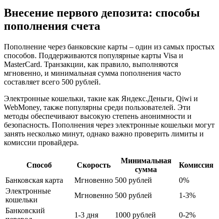
Внесение первого депозита: способы
пополнения счета
Пополнение через банковские карты – один из самых простых
способов. Поддерживаются популярные карты Visa и
MasterCard. Транзакции, как правило, выполняются
мгновенно, и минимальная сумма пополнения часто
составляет всего 500 рублей.
Электронные кошельки, такие как Яндекс.Деньги, Qiwi и
WebMoney, также популярны среди пользователей. Эти
методы обеспечивают высокую степень анонимности и
безопасность. Пополнения через электронные кошельки могут
занять несколько минут, однако важно проверить лимиты и
комиссии провайдера.
Минимальная
Способ
Скорость
Комиссия
сумма
Банковская карта
Мгновенно
500 рублей
0%
Электронные
Мгновенно
500 рублей
1-3%
кошельки
Банковский
1-3 дня
1000 рублей
0-2%