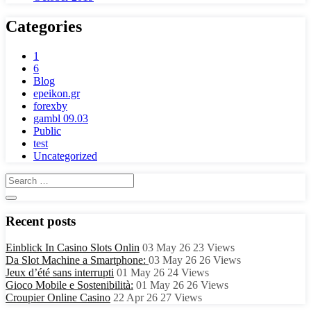
Categories
1
6
Blog
epeikon.gr
forexby
gambl 09.03
Public
test
Uncategorized
Recent posts
Einblick In Casino Slots Onlin
03 May 26
23
Views
Da Slot Machine a Smartphone:
03 May 26
26
Views
Jeux d’été sans interrupti
01 May 26
24
Views
Gioco Mobile e Sostenibilità:
01 May 26
26
Views
Croupier Online Casino
22 Apr 26
27
Views