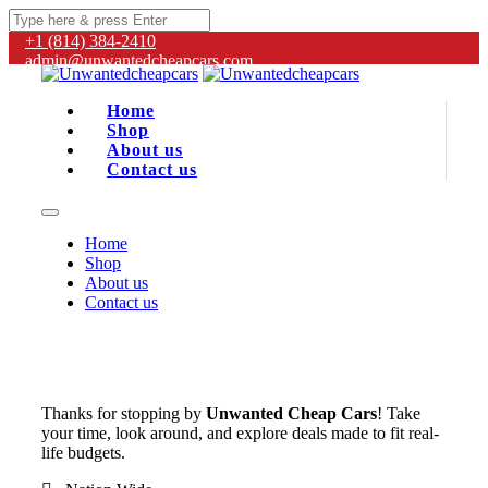
+1 (814) 384‑2410
admin@unwantedcheapcars.com
Home
Shop
About us
Contact us
Home
Shop
About us
Contact us
Thanks for stopping by
Unwanted Cheap Cars
! Take
your time, look around, and explore deals made to fit real-
life budgets.