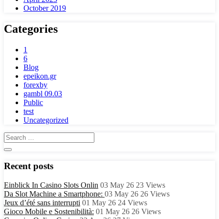
October 2019
Categories
1
6
Blog
epeikon.gr
forexby
gambl 09.03
Public
test
Uncategorized
Recent posts
Einblick In Casino Slots Onlin
03 May 26
23
Views
Da Slot Machine a Smartphone:
03 May 26
26
Views
Jeux d’été sans interrupti
01 May 26
24
Views
Gioco Mobile e Sostenibilità:
01 May 26
26
Views