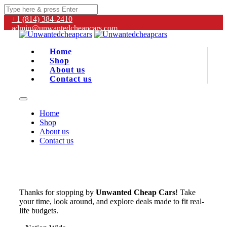
+1 (814) 384‑2410
admin@unwantedcheapcars.com
Home
Shop
About us
Contact us
Home
Shop
About us
Contact us
Thanks for stopping by
Unwanted Cheap Cars
! Take
your time, look around, and explore deals made to fit real-
life budgets.