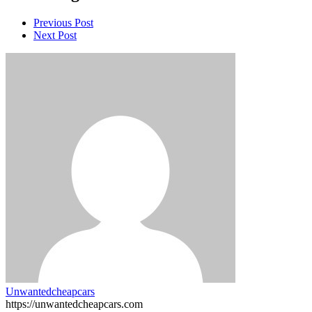
Previous Post
Next Post
Unwantedcheapcars
https://unwantedcheapcars.com