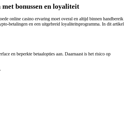
 met bonussen en loyaliteit
goede online casino ervaring moet overal en altijd binnen handbereik
to‑betalingen en een uitgebreid loyaliteitsprogramma. In dit artikel
face en beperkte betaalopties aan. Daarnaast is het risico op
.