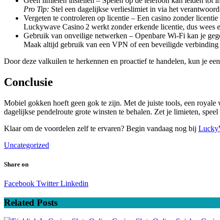
Geen limieten instellen – Spelen op de telefoon kan leiden tot i
Pro Tip:
Stel een dagelijkse verlieslimiet in via het verantwo
Vergeten te controleren op licentie – Een casino zonder licenti
Luckywave Casino 2 werkt zonder erkende licentie, dus wees ext
Gebruik van onveilige netwerken – Openbare Wi‑Fi kan je gege
Maak altijd gebruik van een VPN of een beveiligde verbinding b
Door deze valkuilen te herkennen en proactief te handelen, kun je ee
Conclusie
Mobiel gokken hoeft geen gok te zijn. Met de juiste tools, een royal
dagelijkse pendelroute grote winsten te behalen. Zet je limieten, spe
Klaar om de voordelen zelf te ervaren? Begin vandaag nog bij
LuckyW
Uncategorized
Share on
Facebook
Twitter
Linkedin
Related Posts