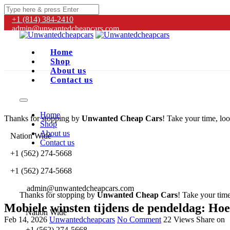
+1 (814) 384‑2410
admin@unwantedcheapcars.com
Home
Shop
About us
Contact us
Home
Thanks for stopping by
Unwanted Cheap Cars
! Take your time, loo
Shop
About us
Nation Wide
Contact us
+1 (562) 274-5668
+1 (562) 274-5668
admin@unwantedcheapcars.com
Thanks for stopping by
Unwanted Cheap Cars
! Take your time
Mobiele winsten tijdens de pendeldag: Hoe 
Nation Wide
Feb 14, 2026
Unwantedcheapcars
No Comment
22
Views
Share on
+1 (562) 274-5668