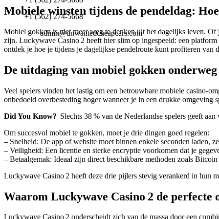
Mobiele winsten tijdens de pendeldag: Hoe 
+1 (562) 274-5668
Mobiel gokken is niet meer weg te denken uit het dagelijks leven. Of j
admin@unwantedcheapcars.com
zijn. Luckywave Casino 2 heeft hier slim op ingespeeld: een platform 
ontdek je hoe je tijdens je dagelijkse pendelroute kunt profiteren van
De uitdaging van mobiel gokken onderweg
Veel spelers vinden het lastig om een betrouwbare mobiele casino‑omgev
onbedoeld overbesteding hoger wanneer je in een drukke omgeving sp
Did You Know?
Slechts 38 % van de Nederlandse spelers geeft aan vo
Om succesvol mobiel te gokken, moet je drie dingen goed regelen:
– Snelheid: De app of website moet binnen enkele seconden laden, ze
– Veiligheid: Een licentie en sterke encryptie voorkomen dat je gegev
– Betaalgemak: Ideaal zijn direct beschikbare methoden zoals Bitcoin 
Luckywave Casino 2 heeft deze drie pijlers stevig verankerd in hun m
Waarom Luckywave Casino 2 de perfecte o
Luckywave Casino 2 onderscheidt zich van de massa door een combinati