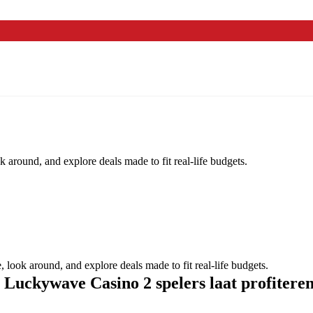
k around, and explore deals made to fit real-life budgets.
, look around, and explore deals made to fit real-life budgets.
Luckywave Casino 2 spelers laat profiteren