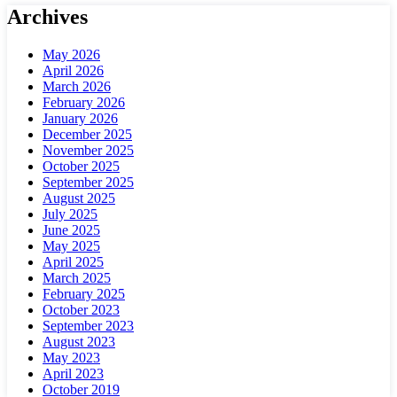
Archives
May 2026
April 2026
March 2026
February 2026
January 2026
December 2025
November 2025
October 2025
September 2025
August 2025
July 2025
June 2025
May 2025
April 2025
March 2025
February 2025
October 2023
September 2023
August 2023
May 2023
April 2023
October 2019