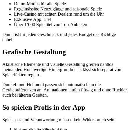
Demo-Modus für alle Spiele
Regelmässige Neuzugänge und saisonale Spiele
Live-Casino mit echten Dealern rund um die Uhr
Exklusive App-Titel
Über 1’000 Spieltitel von Top-Anbietern
Damit ist für jeden Geschmack und jedes Budget das Richtige
dabei.
Grafische Gestaltung
Akustische Elemente und visuelle Gestaltung greifen nahtlos
ineinander. Hochwertige Hintergrundmusik lässt sich separat von
Spieleffekten regeln.
Dunkel- und Hellmodi passen sich automatisch an die
Gerätepräferenzen an. Animationen laufen flüssig und ohne Ruckler,
auch bei älteren Geräten.
So spielen Profis in der App
Spielspass und Verantwortung müssen kein Widerspruch sein.
Nutzen Sie die Filterfunktion