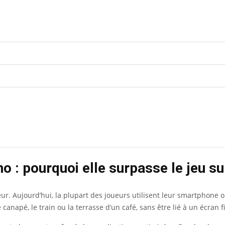
i elle surpasse le jeu sur ordinateur
o : pourquoi elle surpasse le jeu su
. Aujourd’hui, la plupart des joueurs utilisent leur smartphone ou 
anapé, le train ou la terrasse d’un café, sans être lié à un écran fi