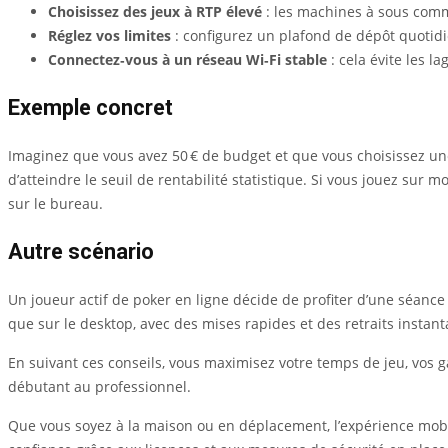
Choisissez des jeux à RTP élevé
: les machines à sous co
Réglez vos limites
: configurez un plafond de dépôt quotidi
Connectez‑vous à un réseau Wi‑Fi stable
: cela évite les l
Exemple concret
Imaginez que vous avez 50 € de budget et que vous choisissez un
d’atteindre le seuil de rentabilité statistique. Si vous jouez su
sur le bureau.
Autre scénario
Un joueur actif de poker en ligne décide de profiter d’une séance
que sur le desktop, avec des mises rapides et des retraits instant
En suivant ces conseils, vous maximisez votre temps de jeu, vos g
débutant au professionnel.
Que vous soyez à la maison ou en déplacement, l’expérience mobil