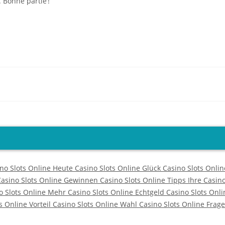
 Bonne partie !