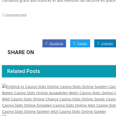
confiance grâce aux licences et aux mesures de sécurité en place.
Uncategorized
Facebook
Twitter
Linkedin
SHARE ON
Related Posts