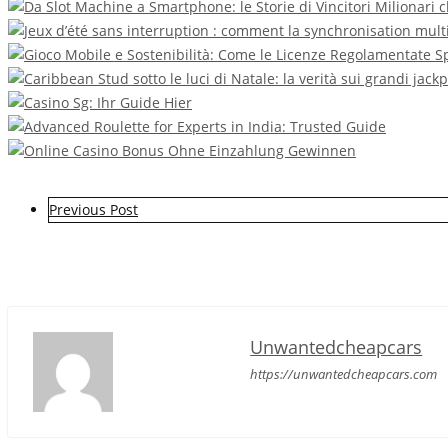
P
Previous Post
o
s
t
n
Unwantedcheapcars
a
https://unwantedcheapcars.com
v
i