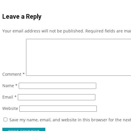
g
Leave a Reply
a
t
Your email address will not be published.
Required fields are m
i
o
n
Comment
*
Name
*
Email
*
Website
Save my name, email, and website in this browser for the nex