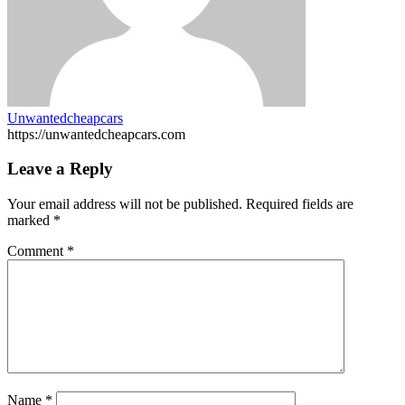
Unwantedcheapcars
https://unwantedcheapcars.com
Leave a Reply
Your email address will not be published.
Required fields are
marked
*
Comment
*
Name
*