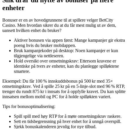
Slik drar du nytte av bonuser på flere
enheter
Bonuser er en av hovedgrunnene til at spillere velger BetCity
Casino. Men hvordan sikrer du at du får mest mulig ut av dem,
uansett hvilken enhet du bruker?
Aktiver bonusen via appen først: Mange kampanjer gir ekstra
poeng hvis du bruker mobilappen.
Bruk kampanjekoder på desktop: Noen kampanjer er kun
tilgjengelige via nettleseren.
Hold oversikt over omsetningskrav: Ettersom kravene er
identiske på tvers av enheter, kan du planlegge spilløktene
smartere.
Eksempel: Du får 100 % innskuddsbonus på 500 kr med 35×
omsetningskrav. Ved å spille 25 kr på en 5‑linje‑slot med 96 % RTP,
trenger du rundt 875 kr i innsats for å oppfylle kravet. Du kan splitte
innsatsen mellom mobil og PC for å holde spilløkten variert.
Tips for bonusoptimalisering:
Spill spill med høy RTP for å møte omsetningskrav raskere.
Sett en tidsbegrensning på hver enhet for å unngå overspill.
Sjekk bonuskalenderen jevnlig for nye tilbud.