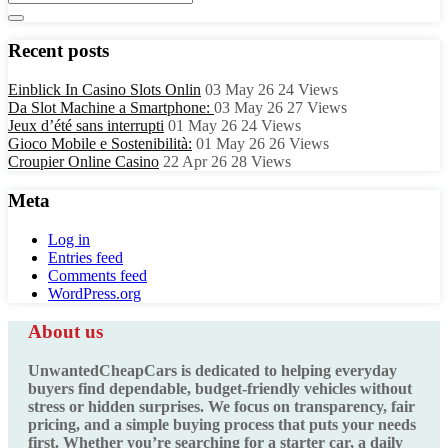
Recent posts
Einblick In Casino Slots Onlin
03 May 26
24
Views
Da Slot Machine a Smartphone:
03 May 26
27
Views
Jeux d’été sans interrupti
01 May 26
24
Views
Gioco Mobile e Sostenibilità:
01 May 26
26
Views
Croupier Online Casino
22 Apr 26
28
Views
Meta
Log in
Entries feed
Comments feed
WordPress.org
About us
UnwantedCheapCars is dedicated to helping everyday
buyers find dependable, budget-friendly vehicles without
stress or hidden surprises. We focus on transparency, fair
pricing, and a simple buying process that puts your needs
first. Whether you’re searching for a starter car, a daily