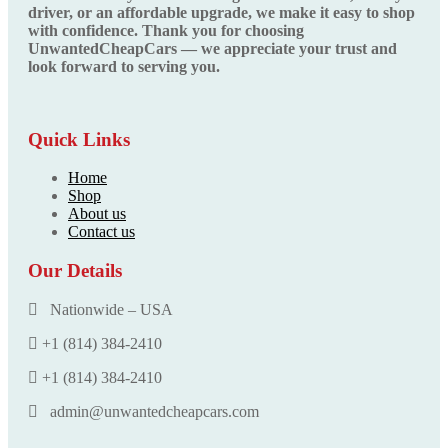
driver, or an affordable upgrade, we make it easy to shop
with confidence. Thank you for choosing
UnwantedCheapCars — we appreciate your trust and
look forward to serving you.
Quick Links
Home
Shop
About us
Contact us
Our Details
Nationwide – USA
+1 (814) 384‑2410
+1 (814) 384‑2410
admin@unwantedcheapcars.com