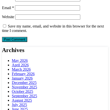
Email
*
Website
Save my name, email, and website in this browser for the next
time I comment.
Archives
May 2026
April 2026
March 2026
February 2026
January 2026
December 2025
November 2025
October 2025
September 2025
August 2025
July 2025
June 2025