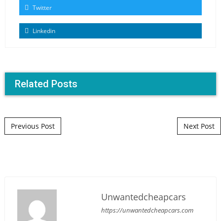
Twitter
Linkedin
Related Posts
Post navigation
Previous Post
Next Post
Unwantedcheapcars
https://unwantedcheapcars.com