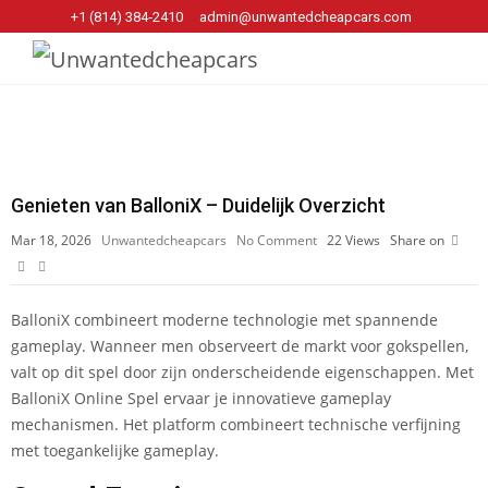
+1 (814) 384‑2410
admin@unwantedcheapcars.com
Genieten van BalloniX – Duidelijk Overzicht
Mar 18, 2026
Unwantedcheapcars
No Comment
22
Views
Share on
BalloniX combineert moderne technologie met spannende
gameplay. Wanneer men observeert de markt voor gokspellen,
valt op dit spel door zijn onderscheidende eigenschappen. Met
BalloniX Online Spel
ervaar je innovatieve gameplay
mechanismen. Het platform combineert technische verfijning
met toegankelijke gameplay.