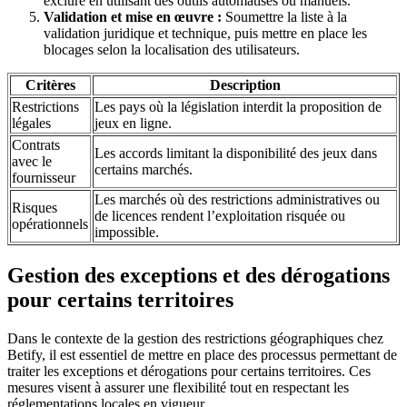
exclure en utilisant des outils automatisés ou manuels.
Validation et mise en œuvre :
Soumettre la liste à la
validation juridique et technique, puis mettre en place les
blocages selon la localisation des utilisateurs.
Critères
Description
Restrictions
Les pays où la législation interdit la proposition de
légales
jeux en ligne.
Contrats
Les accords limitant la disponibilité des jeux dans
avec le
certains marchés.
fournisseur
Les marchés où des restrictions administratives ou
Risques
de licences rendent l’exploitation risquée ou
opérationnels
impossible.
Gestion des exceptions et des dérogations
pour certains territoires
Dans le contexte de la gestion des restrictions géographiques chez
Betify, il est essentiel de mettre en place des processus permettant de
traiter les exceptions et dérogations pour certains territoires. Ces
mesures visent à assurer une flexibilité tout en respectant les
réglementations locales en vigueur.