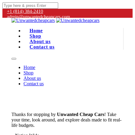
+1 (814) 384‑2410
admin@unwantedcheapcars.com
Home
Shop
About us
Contact us
Home
Shop
About us
Contact us
Thanks for stopping by
Unwanted Cheap Cars
! Take
your time, look around, and explore deals made to fit real-
life budgets.