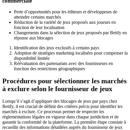
commerciale
Perte d’opportunités pour les éditeurs et développeurs de
atteindre certains marchés
Réduction de la variété de jeux proposés aux joueurs en
fonction de leur localisation
Changements dans la sélection de jeux proposés par Betify en
réponse aux blocages
Identification des jeux exclusifs à certains pays
Adoption de stratégies marketing localisées pour compenser la
disponibilité limitée
Réévaluation des partenariats avec des fournisseurs en
fonction des restrictions géographiques
Procédures pour sélectionner les marchés
à exclure selon le fournisseur de jeux
Lorsqu’il s’agit d’appliquer des blocages de jeux par pays chez
Betify, il est crucial de définir des critères précis pour identifier les
marchés à exclure. Ce processus permet de respecter les
réglementations légales en vigueur dans chaque juridiction et de
garantir la conformité de la plateforme. La première étape consiste à
recueillir des informations détaillées auprès du fournisseur de jeux