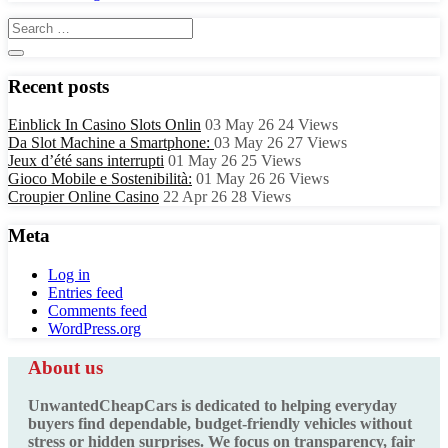
Recent posts
Einblick In Casino Slots Onlin
03 May 26
24
Views
Da Slot Machine a Smartphone:
03 May 26
27
Views
Jeux d’été sans interrupti
01 May 26
25
Views
Gioco Mobile e Sostenibilità:
01 May 26
26
Views
Croupier Online Casino
22 Apr 26
28
Views
Meta
Log in
Entries feed
Comments feed
WordPress.org
About us
UnwantedCheapCars is dedicated to helping everyday
buyers find dependable, budget-friendly vehicles without
stress or hidden surprises. We focus on transparency, fair