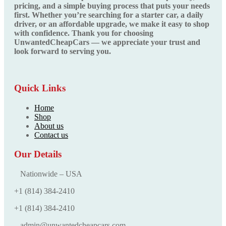
pricing, and a simple buying process that puts your needs
first. Whether you’re searching for a starter car, a daily
driver, or an affordable upgrade, we make it easy to shop
with confidence. Thank you for choosing
UnwantedCheapCars — we appreciate your trust and
look forward to serving you.
Quick Links
Home
Shop
About us
Contact us
Our Details
Nationwide – USA
+1 (814) 384‑2410
+1 (814) 384‑2410
admin@unwantedcheapcars.com