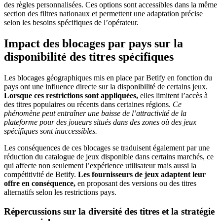
des règles personnalisées. Ces options sont accessibles dans la même
section des filtres nationaux et permettent une adaptation précise
selon les besoins spécifiques de l’opérateur.
Impact des blocages par pays sur la
disponibilité des titres spécifiques
Les blocages géographiques mis en place par Betify en fonction du
pays ont une influence directe sur la disponibilité de certains jeux.
Lorsque ces restrictions sont appliquées,
elles limitent l’accès à
des titres populaires ou récents dans certaines régions.
Ce
phénomène peut entraîner une baisse de l’attractivité de la
plateforme pour des joueurs situés dans des zones où des jeux
spécifiques sont inaccessibles.
Les conséquences de ces blocages se traduisent également par une
réduction du catalogue de jeux disponible dans certains marchés, ce
qui affecte non seulement l’expérience utilisateur mais aussi la
compétitivité de Betify.
Les fournisseurs de jeux adaptent leur
offre en conséquence,
en proposant des versions ou des titres
alternatifs selon les restrictions pays.
Répercussions sur la diversité des titres et la stratégie