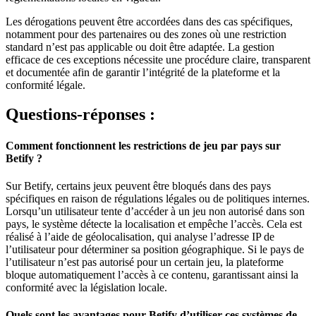
Les dérogations peuvent être accordées dans des cas spécifiques,
notamment pour des partenaires ou des zones où une restriction
standard n’est pas applicable ou doit être adaptée. La gestion
efficace de ces exceptions nécessite une procédure claire, transparent
et documentée afin de garantir l’intégrité de la plateforme et la
conformité légale.
Questions-réponses :
Comment fonctionnent les restrictions de jeu par pays sur
Betify ?
Sur Betify, certains jeux peuvent être bloqués dans des pays
spécifiques en raison de régulations légales ou de politiques internes.
Lorsqu’un utilisateur tente d’accéder à un jeu non autorisé dans son
pays, le système détecte la localisation et empêche l’accès. Cela est
réalisé à l’aide de géolocalisation, qui analyse l’adresse IP de
l’utilisateur pour déterminer sa position géographique. Si le pays de
l’utilisateur n’est pas autorisé pour un certain jeu, la plateforme
bloque automatiquement l’accès à ce contenu, garantissant ainsi la
conformité avec la législation locale.
Quels sont les avantages pour Betify d’utiliser ces systèmes de