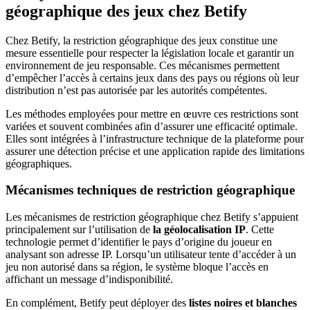
géographique des jeux chez Betify
Chez Betify, la restriction géographique des jeux constitue une
mesure essentielle pour respecter la législation locale et garantir un
environnement de jeu responsable. Ces mécanismes permettent
d’empêcher l’accès à certains jeux dans des pays ou régions où leur
distribution n’est pas autorisée par les autorités compétentes.
Les méthodes employées pour mettre en œuvre ces restrictions sont
variées et souvent combinées afin d’assurer une efficacité optimale.
Elles sont intégrées à l’infrastructure technique de la plateforme pour
assurer une détection précise et une application rapide des limitations
géographiques.
Mécanismes techniques de restriction géographique
Les mécanismes de restriction géographique chez Betify s’appuient
principalement sur l’utilisation de
la géolocalisation IP
. Cette
technologie permet d’identifier le pays d’origine du joueur en
analysant son adresse IP. Lorsqu’un utilisateur tente d’accéder à un
jeu non autorisé dans sa région, le système bloque l’accès en
affichant un message d’indisponibilité.
En complément, Betify peut déployer des
listes noires et blanches