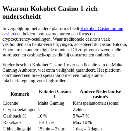
Waarom Kokobet Casino 1 zich
onderscheidt
In vergelijking met andere platforms biedt
Kokobet Casino online
casino
een heldere bonusstructuur en een focus op
cryptocurrency‑betalingen. Waar traditionele casino’s vaak
vasthouden aan bankoverschrijvingen, accepteert dit casino Bitcoin,
Ethereum en andere digitale munten. Dit zorgt voor razendsnelle
stortingen en cashback‑opties die bij concurrenten ontbreken.
Verder beschikt Kokobet Casino 1 over een licentie van de Malta
Gaming Authority, wat extra veiligheid garandeert. Het platform
combineert een breed spelaanbod met een transparante
rakeback‑regeling voor high‑rollers.
Kokobet Casino
Andere Nederlandse
Kenmerk
1
casino’s
Licentie
Malta Gaming
Kansspelautoriteit (soms)
Crypto‑betalingen
Ja
Zelden
Cashback %
10 %
5 %–7 %
Rakeback
Tot 15 %
Max 10 %
Uitbetalingstijd
15 min – 2 uur
1 dag – 3 dagen