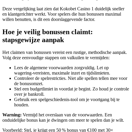
Deze vergelijking laat zien dat Kokobet Casino 1 duidelijk sneller
en klantgerichter werkt. Voor spelers die hun bonussen maximal
willen benutten, is dit een doorslaggevende factor.
Hoe je veilig bonussen claimt:
stapsgewijze aanpak
Het claimen van bonussen vereist een rustige, methodische aanpak.
Volg deze eenvoudige stappen om valkuilen te vermijden:
Lees de algemene voorwaarden zorgvuldig. Let op
wagering‑vereisten, maximale inzet en tijdslimieten.
Controleer de spelrestricties. Niet alle spellen tellen mee voor
de bonusomzet.
Stel een budgetlimiet in voordat je begint. Zo houd je controle
over je bankroll.
Gebruik een spelgeschiedenis‑tool om je voortgang bij te
houden.
Warning:
Vermijd het overslaan van de voorwaarden. Een
onduidelijke bonus kan je dwingen om meer te spelen dan je wilt.
Voorbeeld: Stel, je krijgt een 50 % bonus van €100 met 30×