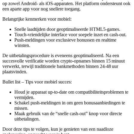
op zowel Android‑ als iOS‑apparaten. Het platform ondersteunt ook
een aparte app voor nog snellere toegang.
Belangrijke kenmerken voor mobiel:
Snelle laadtijden door geoptimaliseerde HTML5‑games.
Touch‑vriendelijke interface voor soepele inzet en cash‑out.
Push‑meldingen voor exclusieve bonussen en realtime
winsten.
De uitbetalingsprocedure is eveneens geoptimaliseerd. Na een
succesvolle verificatie worden crypto‑opnames binnen 15 minuut
verwerkt, terwijl traditionele bankmethoden binnen 24‑48 uur
plaatsvinden.
Bullet list – Tips voor mobiel succes:
Houd je apparaat up‑to‑date om compatibiliteitsproblemen te
vermijden.
Schakel push‑meldingen in om geen bonusaanbiedingen te
missen.
Maak gebruik van de “snelle cash‑out” knop voor directe
uitbetalingen.
Door deze tips te volgen, kun je genieten van een naadloze