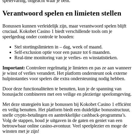
spelervaring, ongeacht waar je bent.
Verantwoord spelen en limieten stellen
Bonussen kunnen verleidelijk zijn, maar verantwoord spelen blijft
cruciaal. Kokobet Casino 1 biedt verschillende tools om je
speelgedrag onder controle te houden:
Stel stortingslimieten in – dag, week of maand.
Self‑exclusion optie voor een pauze tot 6 maanden.
Real‑time monitoring van je verlies‑ en winstatistieken.
Important:
Controleer regelmatig je limieten en pas ze aan wanneer
je winst of verlies verandert. Het platform ondersteunt ook externe
hulpinstanties voor spelers die extra ondersteuning nodig hebben.
Door deze functionaliteiten te benutten, kun je de spanning van
bonusjacht combineren met een veilige en plezierige speelomgeving.
Met deze strategieën kun je bonussen bij Kokobet Casino 1 efficiënt
en veilig benutten. Het platform biedt een duidelijke bonusstructuur,
snelle crypto‑betalingen en aantrekkelijke cashback‑programma’s.
Volg de stappen, houd je uitgaven in de gaten en geniet van een
betrouwbaar online casino‑avontuur. Veel speelplezier en moge de
winsten met je zijn!