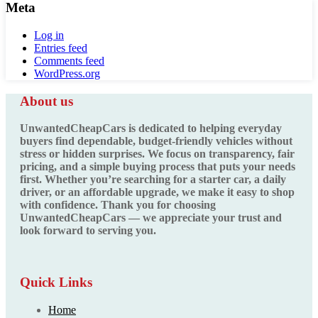
Meta
Log in
Entries feed
Comments feed
WordPress.org
About us
UnwantedCheapCars is dedicated to helping everyday
buyers find dependable, budget-friendly vehicles without
stress or hidden surprises. We focus on transparency, fair
pricing, and a simple buying process that puts your needs
first. Whether you’re searching for a starter car, a daily
driver, or an affordable upgrade, we make it easy to shop
with confidence. Thank you for choosing
UnwantedCheapCars — we appreciate your trust and
look forward to serving you.
Quick Links
Home