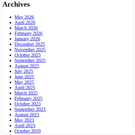
Archives
May 2026
April 2026
March 2026
February 2026
January 2026
December 2025
November 2025
October 2025
September 2025
August 2025
July 2025
June 2025
May 2025
April 2025
March 2025
February 2025
October 2023
September 2023
August 2023
May 2023
April 2023
October 2019