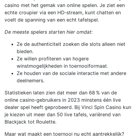
casino met het gemak van online spelen. Je ziet een
echte croupier via een HD‑stream, kunt chatten en
voelt de spanning van een echt tafelspel.
De meeste spelers starten hier omdat:
Ze de authenticiteit zoeken die slots alleen niet
bieden.
Ze willen profiteren van hogere
winstmogelijkheden in toernooiformaat.
Ze houden van de sociale interactie met andere
deelnemers.
Statistieken laten zien dat meer dan 68 % van de
online casino‑gebruikers in 2023 minstens één live
dealer spel heeft geprobeerd. Bij Vinci Spin Casino kun
je kiezen uit meer dan 50 live tafels, variërend van
Blackjack tot Roulette.
Maar wat maakt een toernooi nu echt aantrekkelijk?