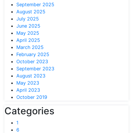
September 2025
August 2025
July 2025
June 2025
May 2025
April 2025
March 2025
February 2025
October 2023
September 2023
August 2023
May 2023
April 2023
October 2019
Categories
1
6