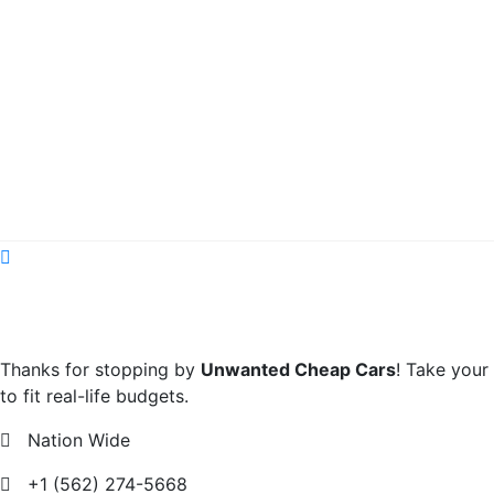
Thanks for stopping by
Unwanted Cheap Cars
! Take your
to fit real-life budgets.
Nation Wide
+1 (562) 274-5668