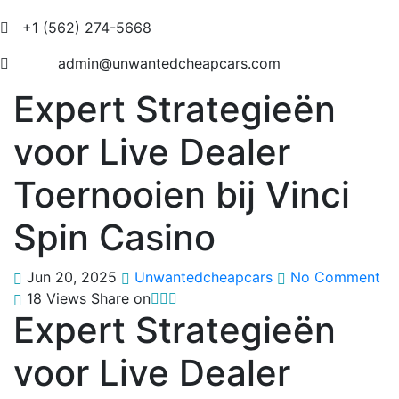
+1 (562) 274-5668
admin@unwantedcheapcars.com
Expert Strategieën
voor Live Dealer
Toernooien bij Vinci
Spin Casino
Jun 20, 2025
Unwantedcheapcars
No Comment
18
Views
Share on
Expert Strategieën
voor Live Dealer