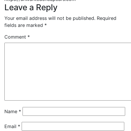
Leave a Reply
Your email address will not be published.
Required
fields are marked
*
Comment
*
Name
*
Email
*