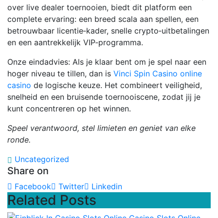
over live dealer toernooien, biedt dit platform een
complete ervaring: een breed scala aan spellen, een
betrouwbaar licentie‑kader, snelle crypto‑uitbetalingen
en een aantrekkelijk VIP‑programma.
Onze eindadvies: Als je klaar bent om je spel naar een
hoger niveau te tillen, dan is
Vinci Spin Casino online
casino
de logische keuze. Het combineert veiligheid,
snelheid en een bruisende toernooiscene, zodat jij je
kunt concentreren op het winnen.
Speel verantwoord, stel limieten en geniet van elke
ronde.
Uncategorized
Share on
Facebook
Twitter
Linkedin
Related Posts