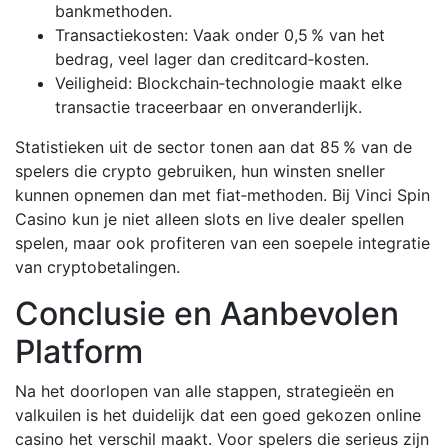
bankmethoden.
Transactiekosten: Vaak onder 0,5 % van het
bedrag, veel lager dan creditcard‑kosten.
Veiligheid: Blockchain‑technologie maakt elke
transactie traceerbaar en onveranderlijk.
Statistieken uit de sector tonen aan dat 85 % van de
spelers die crypto gebruiken, hun winsten sneller
kunnen opnemen dan met fiat‑methoden. Bij Vinci Spin
Casino kun je niet alleen slots en live dealer spellen
spelen, maar ook profiteren van een soepele integratie
van cryptobetalingen.
Conclusie en Aanbevolen
Platform
Na het doorlopen van alle stappen, strategieën en
valkuilen is het duidelijk dat een goed gekozen online
casino het verschil maakt. Voor spelers die serieus zijn