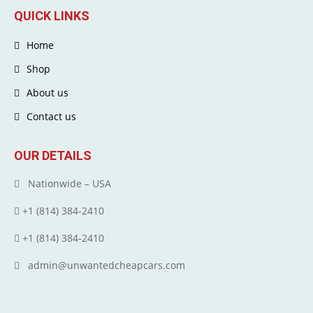
QUICK LINKS
Home
Shop
About us
Contact us
OUR DETAILS
Nationwide – USA
+1 (814) 384‑2410
+1 (814) 384‑2410
admin@unwantedcheapcars.com