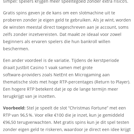
simpel: spelers krijgen meer speeltegoed zonder extra risico’s.
Gratis spins geven je de kans om een slotmachine uit te
proberen zonder je eigen geld te gebruiken. Als je wint, worden
de winsten meestal direct toegeschreven aan je account, soms
zelfs zonder inzetvereisten. Dat maakt ze ideaal voor zowel
beginners als ervaren spelers die hun bankroll willen
beschermen.
Een ander voordeel is de variatie. Tijdens de kerstperiode
draait Justbit Casino 1 vaak samen met grote
software‑providers zoals NetEnt en Microgaming aan
thematische slots met hoge RTP‑percentages (Return to Player).
Een hogere RTP betekent dat je op de lange termijn meer
terugkrijgt van je inzetten.
Voorbeeld:
Stel je speelt de slot “Christmas Fortune” met een
RTP van 96,5 %. Voor elke €100 die je inzet, kun je gemiddeld
€96,50 terugverwachten. Met gratis spins kun je dit spel testen
zonder eigen geld te riskeren, waardoor je direct een idee krijgt