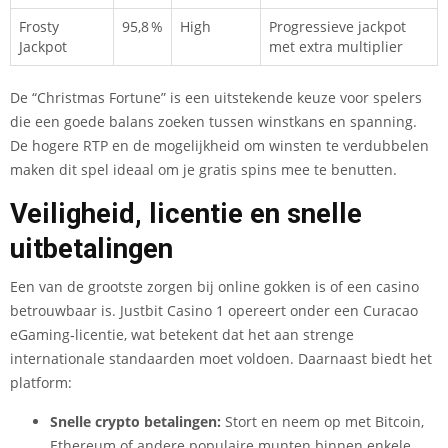
Frosty
95,8 %
High
Progressieve jackpot
Jackpot
met extra multiplier
De “Christmas Fortune” is een uitstekende keuze voor spelers
die een goede balans zoeken tussen winstkans en spanning.
De hogere RTP en de mogelijkheid om winsten te verdubbelen
maken dit spel ideaal om je gratis spins mee te benutten.
Veiligheid, licentie en snelle
uitbetalingen
Een van de grootste zorgen bij online gokken is of een casino
betrouwbaar is. Justbit Casino 1 opereert onder een Curacao
eGaming‑licentie, wat betekent dat het aan strenge
internationale standaarden moet voldoen. Daarnaast biedt het
platform:
Snelle crypto betalingen:
Stort en neem op met Bitcoin,
Ethereum of andere populaire munten binnen enkele