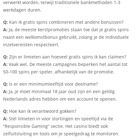
verwerkt worden, terwijl traditionele bankmethoden 1‑3
werkdagen duren.
Q:
Kan ik gratis spins combineren met andere bonussen?
A:
Ja, de meeste kerstpromoties staan toe dat je gratis spins
naast een welkomstbonus gebruikt, zolang je de individuele
inzetvereisten respecteert.
Q:
Zijn er limieten aan hoeveel gratis spins ik kan claimen?
A:
Vaak wel. De meeste campagnes beperken het aantal tot
50‑100 spins per speler, afhankelijk van de promotie.
Q:
Is er een minimumleeftijd voor deelname?
A:
Ja, je moet minimaal 18 jaar oud zijn en een geldig
Nederlands adres hebben om een account te openen.
Q:
Hoe kan ik verantwoord gokken?
A:
Stel limieten in voor stortingen en speeltijd via de
“Responsible Gaming” sectie. Het casino biedt ook
zelfuitsluiting en tools om je speelgedrag te monitoren.