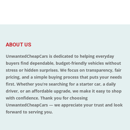
ABOUT US
UnwantedCheapCars is dedicated to helping everyday
buyers find dependable, budget-friendly vehicles without
stress or hidden surprises. We focus on transparency, fair
pricing, and a simple buying process that puts your needs
first. Whether you’re searching for a starter car, a daily
driver, or an affordable upgrade, we make it easy to shop
with confidence. Thank you for choosing
UnwantedCheapCars — we appreciate your trust and look
forward to serving you.