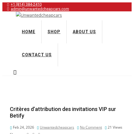
+1 (814) 384‑2410
admin@unwantedcheapcars.com
HOME
SHOP
ABOUT US
CONTACT US
Critères d’attribution des invitations VIP sur
Betify
Feb 24, 2026
Unwantedcheapcars
No Comment
21
Views