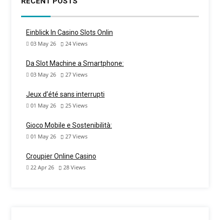
RECENT POSTS
Einblick In Casino Slots Onlin
03 May 26
24
Views
Da Slot Machine a Smartphone:
03 May 26
27
Views
Jeux d’été sans interrupti
01 May 26
25
Views
Gioco Mobile e Sostenibilità:
01 May 26
27
Views
Croupier Online Casino
22 Apr 26
28
Views