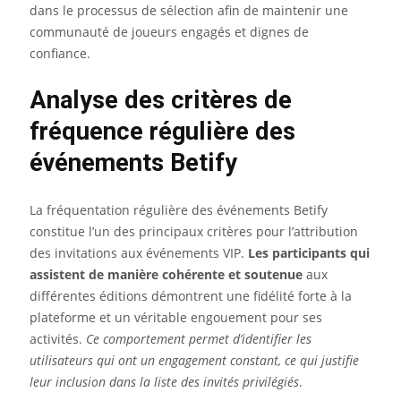
dans le processus de sélection afin de maintenir une
communauté de joueurs engagés et dignes de
confiance.
Analyse des critères de
fréquence régulière des
événements Betify
La fréquentation régulière des événements Betify
constitue l’un des principaux critères pour l’attribution
des invitations aux événements VIP.
Les participants qui
assistent de manière cohérente et soutenue
aux
différentes éditions démontrent une fidélité forte à la
plateforme et un véritable engouement pour ses
activités.
Ce comportement permet d’identifier les
utilisateurs qui ont un engagement constant, ce qui justifie
leur inclusion dans la liste des invités privilégiés
.