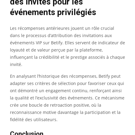
des invités pour les
événements privilégiés
Les récompenses antérieures jouent un rôle crucial
dans le processus d’attribution des invitations aux
événements VIP sur Betify. Elles servent de indicateur de
loyauté et de valeur perçue par la plateforme,
influençant la crédibilité et le prestige associés à chaque
invité.
En analysant l’historique des récompenses, Betify peut
adapter ses critères de sélection pour favoriser ceux qui
ont démontré un engagement continu, renforçant ainsi
la qualité et l’exclusivité des événements. Ce mécanisme
crée une boucle de retroaction positive, où la
reconnaissance motive davantage la participation et la
fidélité des utilisateurs.
Conclusion