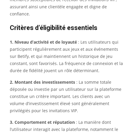
assurant ainsi une clientèle engagée et digne de
confiance.
Critères d’éligibilité essentiels
1. Niveau d’activité et de loyauté
: Les utilisateurs qui
participent régulièrement aux jeux et aux événements
sur Betify, et qui maintiennent un historique de jeu
constant, sont favorisés. La fréquence de connexion et la
durée de fidélité jouent un rôle déterminant.
2. Montant des investissements
: La somme totale
déposée ou investie par un utilisateur sur la plateforme
constitue un critère important. Les clients avec un
volume d’investissement élevé sont généralement
privilégiés pour les invitations VIP.
3. Comportement et réputation
: La manière dont
l’utilisateur interagit avec la plateforme, notamment le