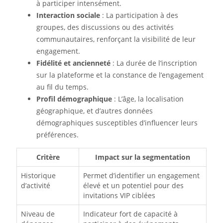
à participer intensément.
Interaction sociale
: La participation à des
groupes, des discussions ou des activités
communautaires, renforçant la visibilité de leur
engagement.
Fidélité et ancienneté
: La durée de l’inscription
sur la plateforme et la constance de l’engagement
au fil du temps.
Profil démographique
: L’âge, la localisation
géographique, et d’autres données
démographiques susceptibles d’influencer leurs
préférences.
Critère
Impact sur la segmentation
Historique
Permet d’identifier un engagement
d’activité
élevé et un potentiel pour des
invitations VIP ciblées
Niveau de
Indicateur fort de capacité à