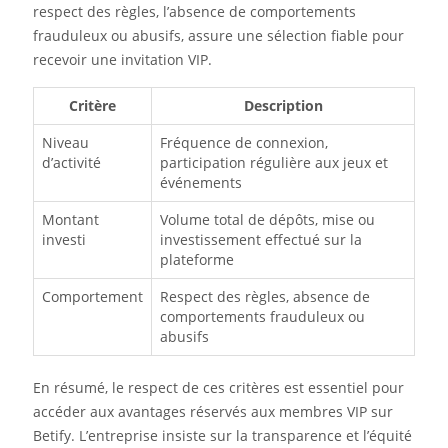
respect des règles, l’absence de comportements
frauduleux ou abusifs, assure une sélection fiable pour
recevoir une invitation VIP.
Critère
Description
Niveau
Fréquence de connexion,
d’activité
participation régulière aux jeux et
événements
Montant
Volume total de dépôts, mise ou
investi
investissement effectué sur la
plateforme
Comportement
Respect des règles, absence de
comportements frauduleux ou
abusifs
En résumé, le respect de ces critères est essentiel pour
accéder aux avantages réservés aux membres VIP sur
Betify. L’entreprise insiste sur la transparence et l’équité