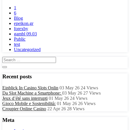
1
6
Blog
epeikon.gr
forexby
gambl 09.03
Public
test
Uncategorized
Recent posts
Einblick In Casino Slots Onlin
03 May 26
24
Views
Da Slot Machine a Smartphone:
03 May 26
27
Views
Jeux d’été sans interrupti
01 May 26
24
Views
Gioco Mobile e Sostenibilità:
01 May 26
26
Views
Croupier Online Casino
22 Apr 26
28
Views
Meta