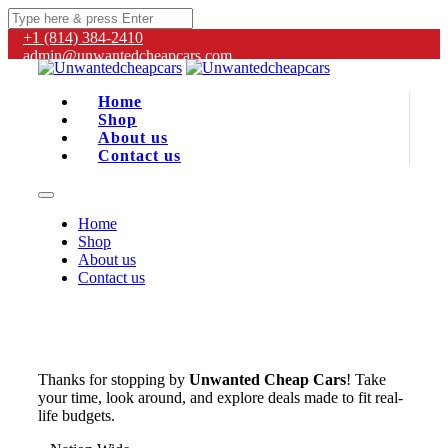
+1 (814) 384‑2410
admin@unwantedcheapcars.com
Home
Shop
About us
Contact us
Home
Shop
About us
Contact us
Thanks for stopping by
Unwanted Cheap Cars
! Take
your time, look around, and explore deals made to fit real-
life budgets.