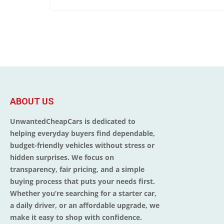
ABOUT US
UnwantedCheapCars is dedicated to
helping everyday buyers find dependable,
budget-friendly vehicles without stress or
hidden surprises. We focus on
transparency, fair pricing, and a simple
buying process that puts your needs first.
Whether you’re searching for a starter car,
a daily driver, or an affordable upgrade, we
make it easy to shop with confidence.