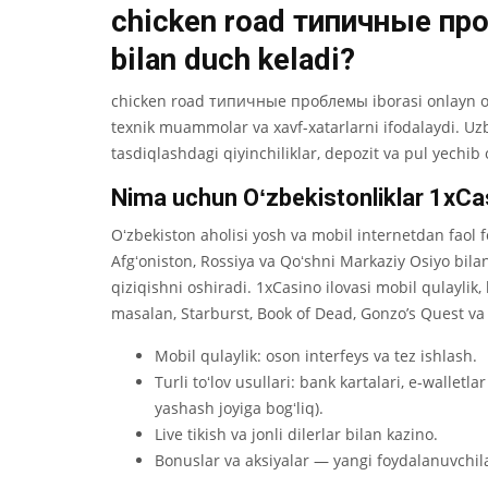
chicken road типичные про
bilan duch keladi?
chicken road типичные проблемы iborasi onlayn o‘yi
texnik muammolar va xavf-xatarlarni ifodalaydi. Uzb
tasdiqlashdagi qiyinchiliklar, depozit va pul yechib 
Nima uchun Oʻzbekistonliklar 1xCas
Oʻzbekiston aholisi yosh va mobil internetdan faol f
Afgʻoniston, Rossiya va Qoʻshni Markaziy Osiyo bila
qiziqishni oshiradi. 1xCasino ilovasi mobil qulaylik,
masalan, Starburst, Book of Dead, Gonzo’s Quest va
Mobil qulaylik: oson interfeys va tez ishlash.
Turli toʻlov usullari: bank kartalari, e-walletl
yashash joyiga bogʻliq).
Live tikish va jonli dilerlar bilan kazino.
Bonuslar va aksiyalar — yangi foydalanuvchil