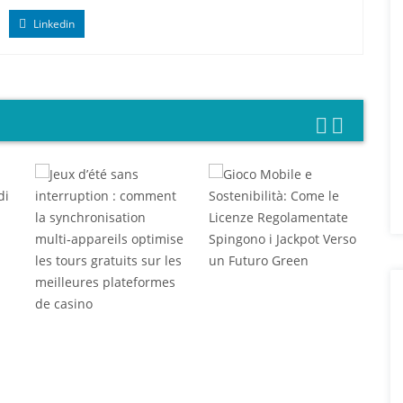
Linkedin