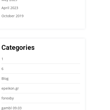
April 2023
October 2019
Categories
1
6
Blog
epeikon.gr
forexby
gambl 09.03