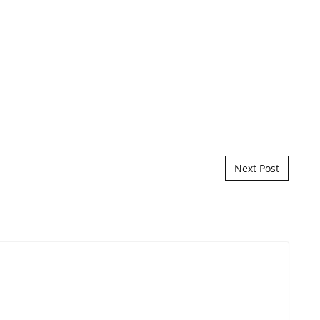
Next Post