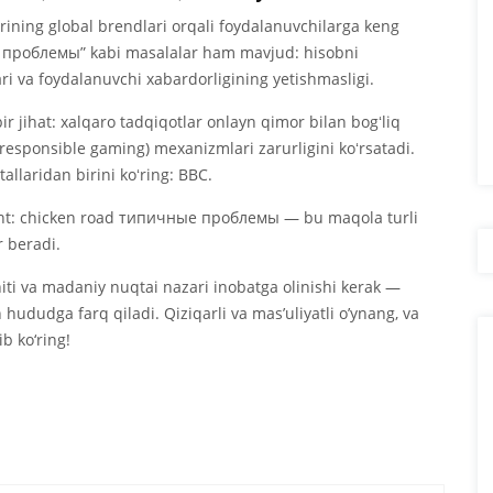
ining global brendlari orqali foydalanuvchilarga keng
е проблемы” kabi masalalar ham mavjud: hisobni
ari va foydalanuvchi xabardorligining yetishmasligi.
r jihat: xalqaro tadqiqotlar onlayn qimor bilan bogʻliq
responsible gaming) mexanizmlari zarurligini koʻrsatadi.
llaridan birini koʻring:
BBC
.
nt:
chicken road типичные проблемы
— bu maqola turli
r beradi.
ti va madaniy nuqtai nazari inobatga olinishi kerak —
hududga farq qiladi. Qiziqarli va masʼuliyatli o’ynang, va
b ko‘ring!