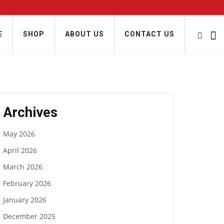
E
SHOP
ABOUT US
CONTACT US
Archives
May 2026
April 2026
March 2026
February 2026
January 2026
December 2025