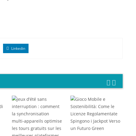
Linkedin