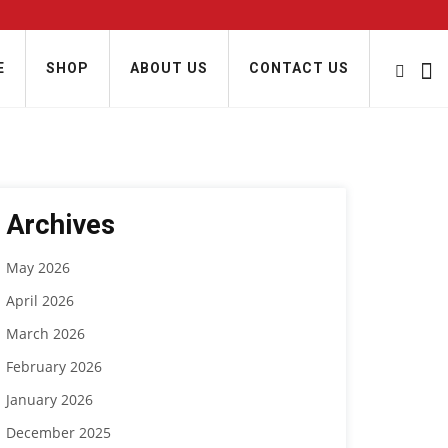
E
SHOP
ABOUT US
CONTACT US
Archives
May 2026
April 2026
March 2026
February 2026
January 2026
December 2025