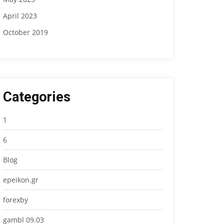
April 2023
October 2019
Categories
1
6
Blog
epeikon.gr
forexby
gambl 09.03