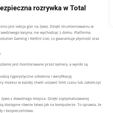
bezpieczna rozrywka w Total
ino jest sekcja gier na żywo. Dzięki strumieniowaniu w
prawdziwego kasyna, nie wychodząc z domu. Platforma
olution Gaming i NetEnt Live, co gwarantuje płynność oraz
?
zdanie jest monitorowane przez kamery, a wyniki są
odzą rygorystyczne szkolenia i weryfikację.
ry możesz w każdej chwili ustawić limit czasu lub zakończyć
 żywo z dowolnego miejsca. Dzięki zoptymalizowanej
e, są dostępne równie łatwo jak na komputerze. To sprawia, że
dy i bezpieczeństwa.