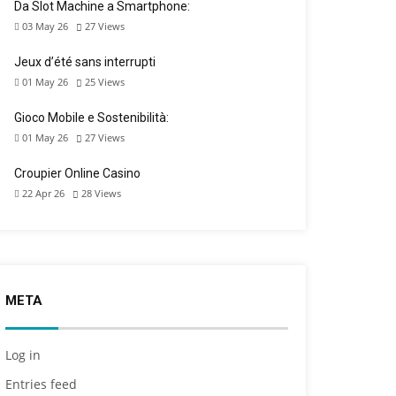
Da Slot Machine a Smartphone:
03 May 26
27
Views
Jeux d’été sans interrupti
01 May 26
25
Views
Gioco Mobile e Sostenibilità:
01 May 26
27
Views
Croupier Online Casino
22 Apr 26
28
Views
META
Log in
Entries feed