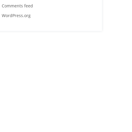
Comments feed
WordPress.org