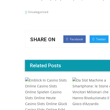
Uncategorized
SHARE ON
Facebook
Twitter
Related Posts