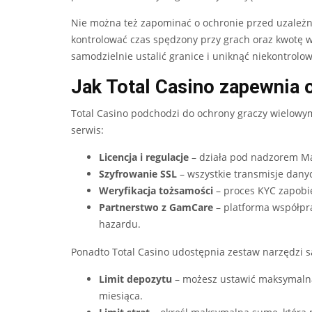
Nie można też zapominać o ochronie przed uzależn
kontrolować czas spędzony przy grach oraz kwotę 
samodzielnie ustalić granice i uniknąć niekontrolo
Jak Total Casino zapewnia 
Total Casino podchodzi do ochrony graczy wielowym
serwis:
Licencja i regulacje
– działa pod nadzorem Ma
Szyfrowanie SSL
– wszystkie transmisje dan
Weryfikacja tożsamości
– proces KYC zapobi
Partnerstwo z GamCare
– platforma współpr
hazardu.
Ponadto Total Casino udostępnia zestaw narzędzi s
Limit depozytu
– możesz ustawić maksymalną 
miesiąca.