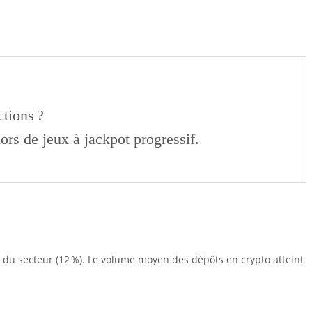
ctions ?
ors de jeux à jackpot progressif.
 du secteur (12 %). Le volume moyen des dépôts en crypto atteint