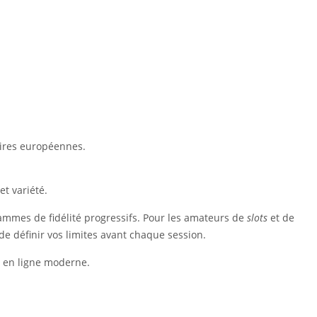
aires européennes.
et variété.
ammes de fidélité progressifs. Pour les amateurs de
slots
et de
de définir vos limites avant chaque session.
 en ligne moderne.