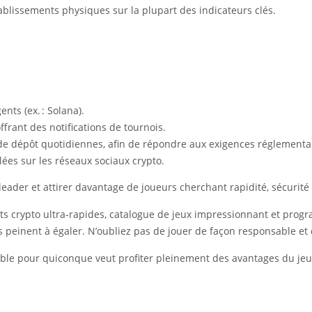
ablissements physiques sur la plupart des indicateurs clés.
nts (ex. : Solana).
frant des notifications de tournois.
s de dépôt quotidiennes, afin de répondre aux exigences réglement
ées sur les réseaux sociaux crypto.
leader et attirer davantage de joueurs cherchant rapidité, sécurité 
s crypto ultra‑rapides, catalogue de jeux impressionnant et progr
ls peinent à égaler. N’oubliez pas de jouer de façon responsable et 
le pour quiconque veut profiter pleinement des avantages du jeu