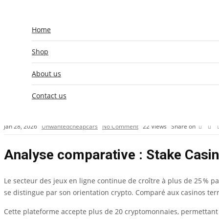
+1 (814) 384‑2410
admin@unwantedcheapcars.com
Home
HOME
SHOP
ABOUT US
CONTACT US
Shop
About us
Contact us
Analyse comparative : Stake Casino 2 face a
Jan 28, 2026
Unwantedcheapcars
No Comment
22
Views
Share on
Analyse comparative : Stake Casino
Le secteur des jeux en ligne continue de croître à plus de 25 % p
se distingue par son orientation crypto. Comparé aux casinos terre
Cette plateforme accepte plus de 20 cryptomonnaies, permettant d