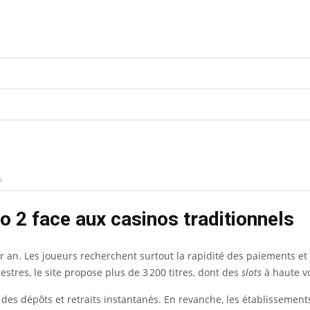
ux casinos traditionnels
 2 face aux casinos traditionnels
ar an. Les joueurs recherchent surtout la rapidité des paiements et 
stres, le site propose plus de 3 200 titres, dont des
slots
à haute vo
es dépôts et retraits instantanés. En revanche, les établissement