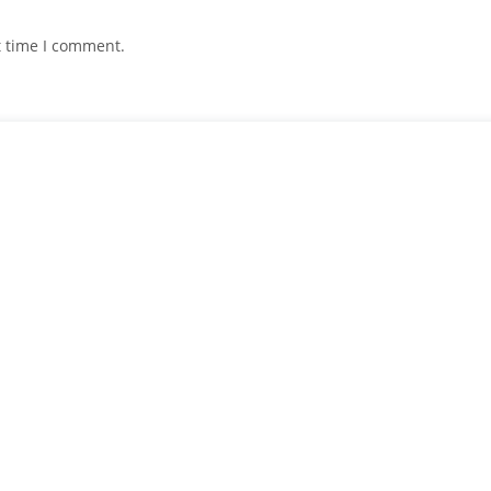
t time I comment.