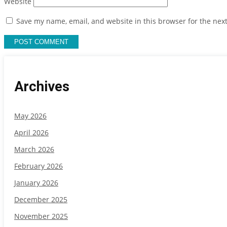
Website
Save my name, email, and website in this browser for the nex
Archives
May 2026
April 2026
March 2026
February 2026
January 2026
December 2025
November 2025