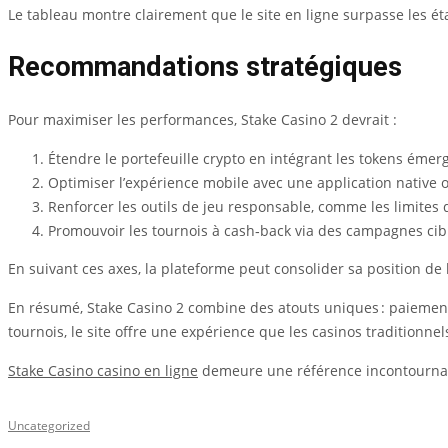
Le tableau montre clairement que le site en ligne surpasse les ét
Recommandations stratégiques
Pour maximiser les performances, Stake Casino 2 devrait :
Étendre le portefeuille crypto en intégrant les tokens émerge
Optimiser l’expérience mobile avec une application native of
Renforcer les outils de jeu responsable, comme les limite
Promouvoir les tournois à cash‑back via des campagnes cibl
En suivant ces axes, la plateforme peut consolider sa position de 
En résumé, Stake Casino 2 combine des atouts uniques : paiement
tournois, le site offre une expérience que les casinos traditionne
Stake Casino casino en ligne
demeure une référence incontournab
Uncategorized