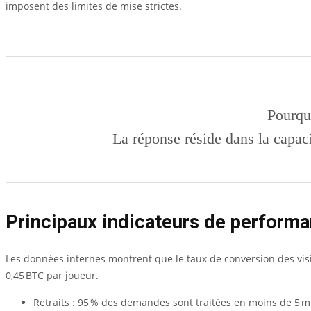
imposent des limites de mise strictes.
Pourquo
La réponse réside dans la capaci
Principaux indicateurs de perform
Les données internes montrent que le taux de conversion des vis
0,45 BTC par joueur.
Retraits : 95 % des demandes sont traitées en moins de 5 m