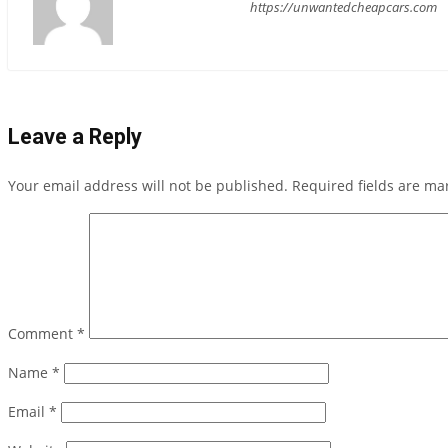
a
https://unwantedcheapcars.com
v
i
g
Leave a Reply
a
t
Your email address will not be published.
Required fields are m
i
o
n
Comment
*
Name
*
Email
*