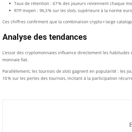
Taux de rétention : 67 % des joueurs reviennent chaque mo
RTP moyen : 96,3 % sur les
slots
, supérieure à la norme eur
Ces chiffres confirment que la combinaison crypto + large catalog
Analyse des tendances
L’essor des cryptomonnaies influence directement les habitudes 
monnaie fiat.
Parallèlement, les tournois de
slots
gagnent en popularité : les jo
10 % sur les pertes des tournois, incitant à la participation récurr
E