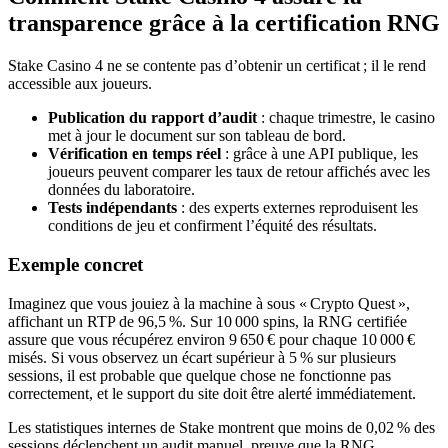
transparence grâce à la certification RNG
Stake Casino 4 ne se contente pas d’obtenir un certificat ; il le rend
accessible aux joueurs.
Publication du rapport d’audit
: chaque trimestre, le casino
met à jour le document sur son tableau de bord.
Vérification en temps réel
: grâce à une API publique, les
joueurs peuvent comparer les taux de retour affichés avec les
données du laboratoire.
Tests indépendants
: des experts externes reproduisent les
conditions de jeu et confirment l’équité des résultats.
Exemple concret
Imaginez que vous jouiez à la machine à sous « Crypto Quest »,
affichant un RTP de 96,5 %. Sur 10 000 spins, la RNG certifiée
assure que vous récupérez environ 9 650 € pour chaque 10 000 €
misés. Si vous observez un écart supérieur à 5 % sur plusieurs
sessions, il est probable que quelque chose ne fonctionne pas
correctement, et le support du site doit être alerté immédiatement.
Les statistiques internes de Stake montrent que moins de 0,02 % des
sessions déclenchent un audit manuel, preuve que la RNG