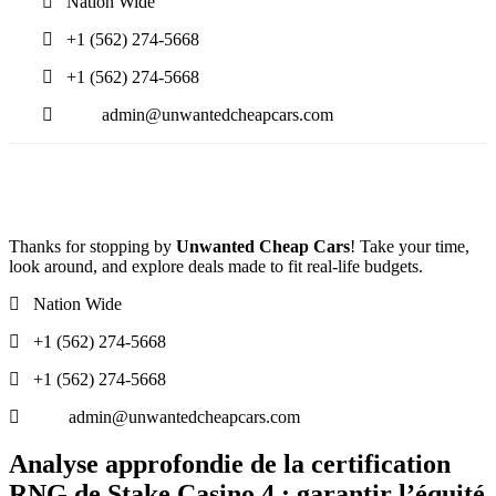
Nation Wide
+1 (562) 274-5668
+1 (562) 274-5668
admin@unwantedcheapcars.com
Thanks for stopping by
Unwanted Cheap Cars
! Take your time,
look around, and explore deals made to fit real-life budgets.
Nation Wide
+1 (562) 274-5668
+1 (562) 274-5668
admin@unwantedcheapcars.com
Analyse approfondie de la certification
RNG de Stake Casino 4 : garantir l’équité