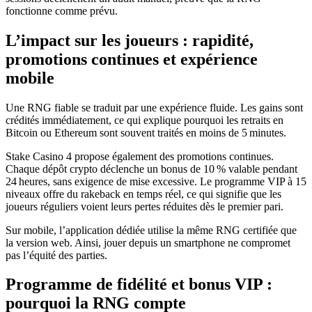
fonctionne comme prévu.
L’impact sur les joueurs : rapidité,
promotions continues et expérience
mobile
Une RNG fiable se traduit par une expérience fluide. Les gains sont
crédités immédiatement, ce qui explique pourquoi les retraits en
Bitcoin ou Ethereum sont souvent traités en moins de 5 minutes.
Stake Casino 4 propose également des promotions continues.
Chaque dépôt crypto déclenche un bonus de 10 % valable pendant
24 heures, sans exigence de mise excessive. Le programme VIP à 15
niveaux offre du rakeback en temps réel, ce qui signifie que les
joueurs réguliers voient leurs pertes réduites dès le premier pari.
Sur mobile, l’application dédiée utilise la même RNG certifiée que
la version web. Ainsi, jouer depuis un smartphone ne compromet
pas l’équité des parties.
Programme de fidélité et bonus VIP :
pourquoi la RNG compte