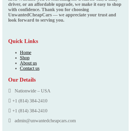
driver, or an affordable upgrade, we make it easy to shop
with confidence. Thank you for choosing
UnwantedCheapCars — we appreciate your trust and
look forward to serving you.
Quick Links
Home
Shop
About us
Contact us
Our Details
Nationwide – USA
+1 (814) 384‑2410
+1 (814) 384‑2410
admin@unwantedcheapcars.com