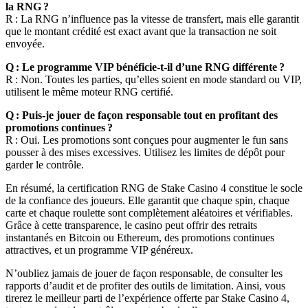
la RNG ?
R : La RNG n’influence pas la vitesse de transfert, mais elle garantit
que le montant crédité est exact avant que la transaction ne soit
envoyée.
Q : Le programme VIP bénéficie‑t‑il d’une RNG différente ?
R : Non. Toutes les parties, qu’elles soient en mode standard ou VIP,
utilisent le même moteur RNG certifié.
Q : Puis‑je jouer de façon responsable tout en profitant des
promotions continues ?
R : Oui. Les promotions sont conçues pour augmenter le fun sans
pousser à des mises excessives. Utilisez les limites de dépôt pour
garder le contrôle.
En résumé, la certification RNG de Stake Casino 4 constitue le socle
de la confiance des joueurs. Elle garantit que chaque spin, chaque
carte et chaque roulette sont complètement aléatoires et vérifiables.
Grâce à cette transparence, le casino peut offrir des retraits
instantanés en Bitcoin ou Ethereum, des promotions continues
attractives, et un programme VIP généreux.
N’oubliez jamais de jouer de façon responsable, de consulter les
rapports d’audit et de profiter des outils de limitation. Ainsi, vous
tirerez le meilleur parti de l’expérience offerte par Stake Casino 4,